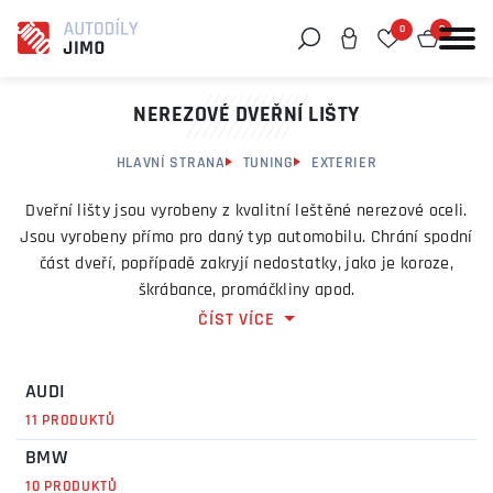
0
0
Můžeme vám pomoci něco najít?
NEREZOVÉ DVEŘNÍ LIŠTY
HLAVNÍ STRANA
TUNING
EXTERIER
Dveřní lišty jsou vyrobeny z kvalitní leštěné nerezové oceli.
Jsou vyrobeny přímo pro daný typ automobilu. Chrání spodní
část dveří, popřípadě zakryjí nedostatky, jako je koroze,
škrábance, promáčkliny apod.
ČÍST VÍCE
Nerezové lišty jsou obvykle odeslány do cca 10 pracovních
dnů od objednání.
AUDI
11 PRODUKTŮ
BMW
10 PRODUKTŮ