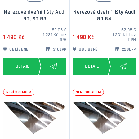
Nerezové dveřní lišty Audi
Nerezové dveřní lišty Audi
80, 90 B3
80 B4
62,08 €
62,08 €
1 231 Kč bez
1 231 Kč bez
1 490 Kč
1 490 Kč
DPH
DPH
OBLÍBENÉ
310LPP
OBLÍBENÉ
220LPP
NENÍ SKLADEM
NENÍ SKLADEM