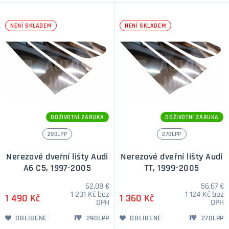
NENÍ SKLADEM
NENÍ SKLADEM
DOŽIVOTNÍ ZÁRUKA
DOŽIVOTNÍ ZÁRUKA
290LPP
270LPP
Nerezové dveřní lišty Audi
Nerezové dveřní lišty Audi
A6 C5, 1997-2005
TT, 1999-2005
62,08 €
56,67 €
1 231 Kč bez
1 124 Kč bez
1 490 Kč
1 360 Kč
DPH
DPH
OBLÍBENÉ
290LPP
OBLÍBENÉ
270LPP