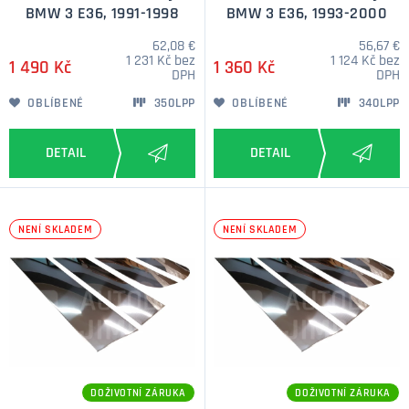
BMW 3 E36, 1991-1998
BMW 3 E36, 1993-2000
62,08 €
56,67 €
1 231 Kč bez
1 124 Kč bez
1 490 Kč
1 360 Kč
DPH
DPH
OBLÍBENÉ
350LPP
OBLÍBENÉ
340LPP
NENÍ SKLADEM
NENÍ SKLADEM
DOŽIVOTNÍ ZÁRUKA
DOŽIVOTNÍ ZÁRUKA