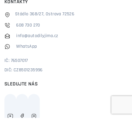
KONTAKTY
Stádlo 368/27, Ostrava 72526
608 730 270
info@autodilyjimo.cz
WhatsApp
IČ: 76507017
DIČ: CZ8501235996
SLEDUJTE NÁS