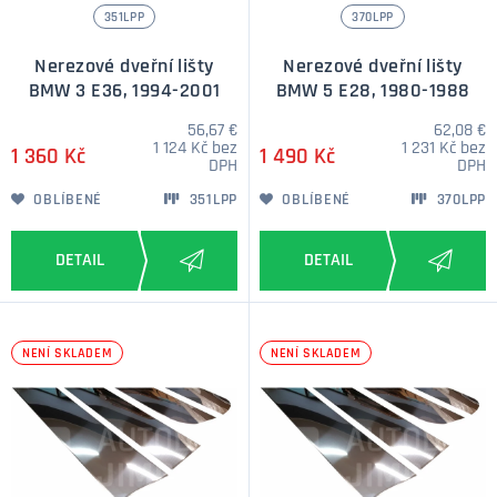
351LPP
370LPP
Nerezové dveřní lišty
Nerezové dveřní lišty
BMW 3 E36, 1994-2001
BMW 5 E28, 1980-1988
56,67 €
62,08 €
1 124 Kč bez
1 231 Kč bez
1 360 Kč
1 490 Kč
DPH
DPH
OBLÍBENÉ
351LPP
OBLÍBENÉ
370LPP
NENÍ SKLADEM
NENÍ SKLADEM