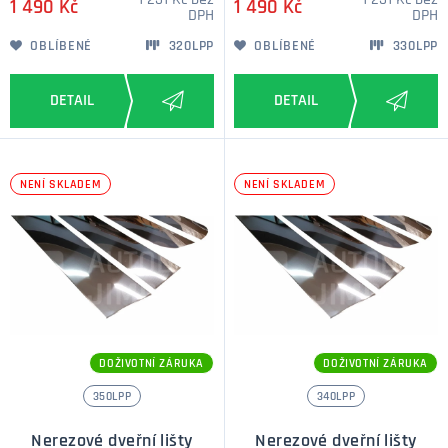
1 231 Kč bez
1 231 Kč bez
1 490 Kč
1 490 Kč
DPH
DPH
OBLÍBENÉ
320LPP
OBLÍBENÉ
330LPP
NENÍ SKLADEM
NENÍ SKLADEM
DOŽIVOTNÍ ZÁRUKA
DOŽIVOTNÍ ZÁRUKA
350LPP
340LPP
Nerezové dveřní lišty
Nerezové dveřní lišty