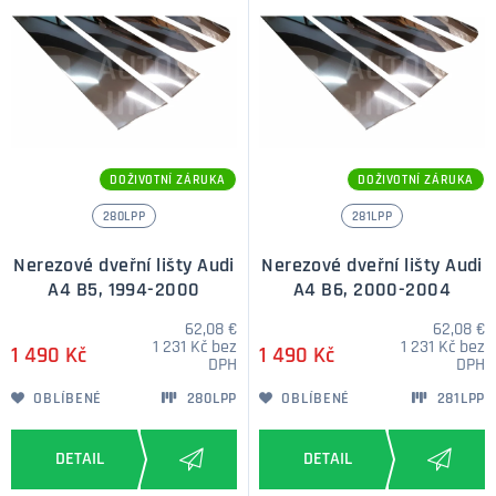
DOŽIVOTNÍ ZÁRUKA
DOŽIVOTNÍ ZÁRUKA
280LPP
281LPP
Nerezové dveřní lišty Audi
Nerezové dveřní lišty Audi
A4 B5, 1994-2000
A4 B6, 2000-2004
62,08 €
62,08 €
1 231 Kč bez
1 231 Kč bez
1 490 Kč
1 490 Kč
DPH
DPH
OBLÍBENÉ
280LPP
OBLÍBENÉ
281LPP