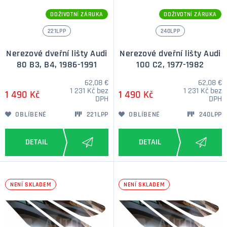
DOŽIVOTNÍ ZÁRUKA
DOŽIVOTNÍ ZÁRUKA
221LPP
240LPP
Nerezové dveřní lišty Audi
Nerezové dveřní lišty Audi
80 B3, B4, 1986-1991
100 C2, 1977-1982
62,08 €
62,08 €
1 231 Kč bez
1 231 Kč bez
1 490 Kč
1 490 Kč
DPH
DPH
OBLÍBENÉ
221LPP
OBLÍBENÉ
240LPP
NENÍ SKLADEM
NENÍ SKLADEM