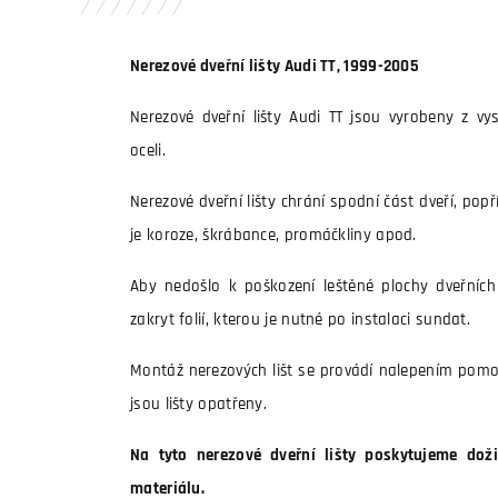
Nerezové dveřní lišty Audi TT, 1999-2005
Nerezové dveřní lišty Audi TT jsou vyrobeny z vys
oceli.
Nerezové dveřní lišty chrání spodní část dveří, pop
je koroze, škrábance, promáčkliny apod.
Aby nedošlo k poškození leštěné plochy dveřních l
zakryt folií, kterou je nutné po instalaci sundat.
Montáž nerezových lišt se provádí nalepením pomo
jsou lišty opatřeny.
Na tyto nerezové dveřní lišty poskytujeme doži
materiálu.