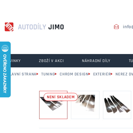
info
NOVINKY
ZBOŽÍ V AKCI
NÁHRADNÍ DÍLY
T
HLAVNÍ STRANA
TUNING
CHROM DESIGN
EXTERIÉR
NEREZ D
NENÍ SKLADEM