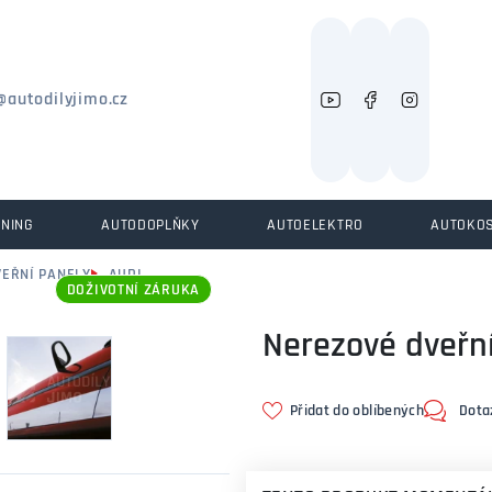
Můžeme vám pomoci něco najít?
@autodilyjimo.cz
UNING
AUTODOPLŇKY
AUTOELEKTRO
AUTOKO
VEŘNÍ PANELY
AUDI
DOŽIVOTNÍ ZÁRUKA
Nerezové dveřní
Přidat do oblíbených
Dota