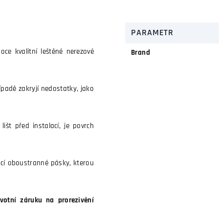
PARAMETR
oce kvalitní leštěné nerezové
Brand
řípadě zakryjí nedostatky, jako
išt před instalací, je povrch
cí oboustranné pásky, kterou
votní záruku na prorezivění