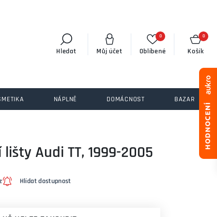
0
0
Hledat
Můj účet
Oblíbené
Košík
SMETIKA
NÁPLNĚ
DOMÁCNOST
BAZAR
 lišty Audi TT, 1999-2005
z
Hlídat dostupnost