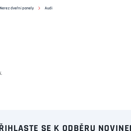
Nerez dveřní panely
Audi
í.
ŘIHLASTE SE K ODBĚRU NOVINE