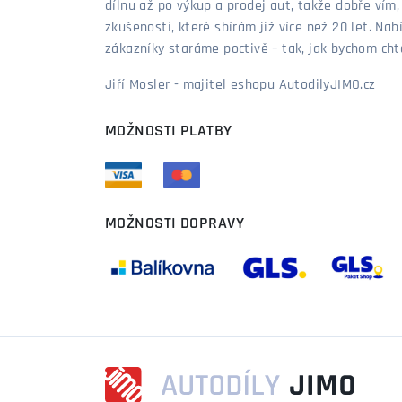
dílnu až po výkup a prodej aut, takže dobře vím
zkušeností, které sbírám již více než 20 let. Nab
zákazníky staráme poctivě – tak, jak bychom chtěl
Jiří Mosler - majitel eshopu AutodilyJIMO.cz
MOŽNOSTI PLATBY
MOŽNOSTI DOPRAVY