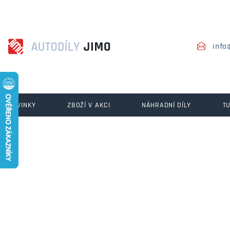
info
NOVINKY
ZBOŽÍ V AKCI
NÁHRADNÍ DÍLY
T