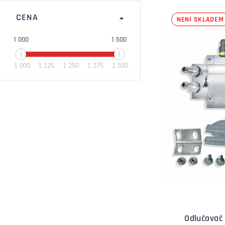
CENA
NENÍ SKLADEM
1 000
1 500
1 000
1 125
1 250
1 375
1 500
Odlučovač 