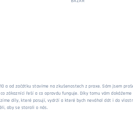
BAZAR
 2010 a od začátku stavíme na zkušenostech z praxe. Sám jsem pro
, co zákazníci řeší a co opravdu funguje. Díky tomu vám dokážeme 
ízíme díly, které pasují, vydrží a které bych neváhal dát i do vla
i, aby se starali o nás.