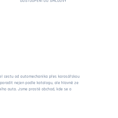
ODSTOUPENÍ OD SMLOUVY
šel cestu od automechanika přes karosářskou
poradit nejen podle katalogu, ale hlavně ze
stního auta. Jsme prostě obchod, kde se o