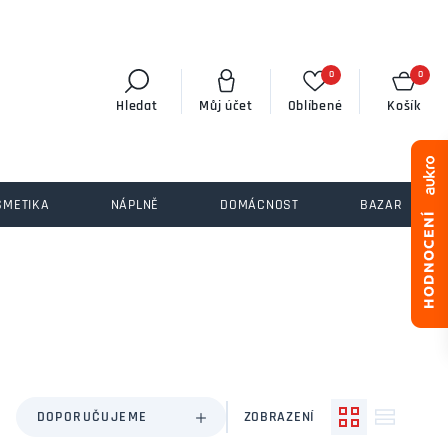
0
0
Hledat
Můj účet
Oblíbené
Košík
SMETIKA
NÁPLNĚ
DOMÁCNOST
BAZAR
DOPORUČUJEME
ZOBRAZENÍ