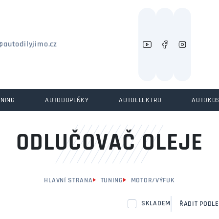
Můžeme vám pomoci něco najít?
@autodilyjimo.cz
UNING
AUTODOPLŇKY
AUTOELEKTRO
AUTOKO
ODLUČOVAČ OLEJE
HLAVNÍ STRANA
TUNING
MOTOR/VÝFUK
SKLADEM
ŘADIT PODLE