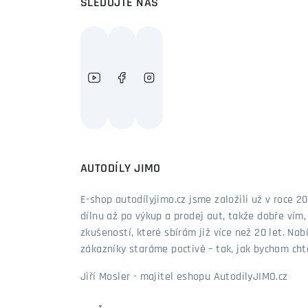
SLEDUJTE NÁS
AUTODÍLY JIMO
E-shop autodílyjimo.cz jsme založili už v roce
dílnu až po výkup a prodej aut, takže dobře vím
zkušeností, které sbírám již více než 20 let. Nab
zákazníky staráme poctivě – tak, jak bychom chtěl
Jiří Mosler - majitel eshopu AutodilyJIMO.cz