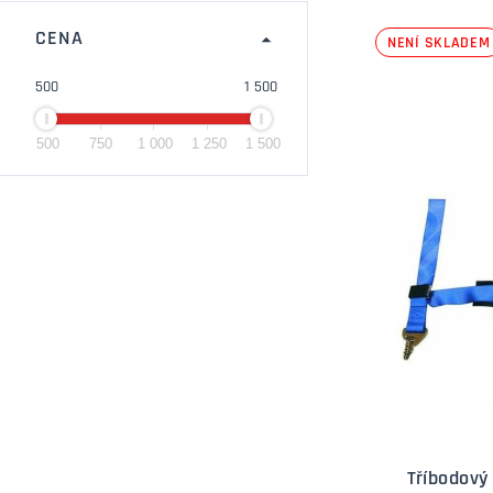
CENA
NENÍ SKLADEM
500
1 500
500
750
1 000
1 250
1 500
Tříbodový