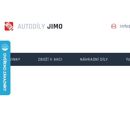
info
NOVINKY
ZBOŽÍ V AKCI
NÁHRADNÍ DÍLY
T