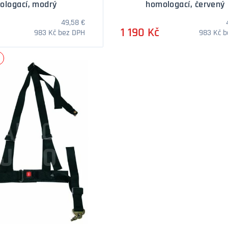
ologací, modrý
homologací, červený
49,58 €
1 190 Kč
983 Kč bez DPH
983 Kč 
DOTAZ