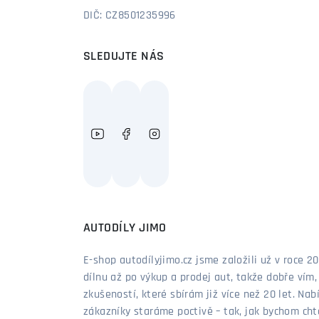
DIČ: CZ8501235996
SLEDUJTE NÁS
AUTODÍLY JIMO
E-shop autodílyjimo.cz jsme založili už v roce
dílnu až po výkup a prodej aut, takže dobře vím
zkušeností, které sbírám již více než 20 let. Nab
zákazníky staráme poctivě – tak, jak bychom chtěl