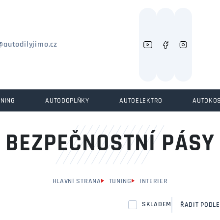
Můžeme vám pomoci něco najít?
@autodilyjimo.cz
UNING
AUTODOPLŇKY
AUTOELEKTRO
AUTOKO
BEZPEČNOSTNÍ PÁSY
HLAVNÍ STRANA
TUNING
INTERIER
SKLADEM
ŘADIT PODLE