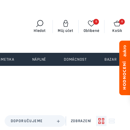
0
0
Hledat
Můj účet
Oblíbené
Košík
SMETIKA
NÁPLNĚ
DOMÁCNOST
BAZAR
DOPORUČUJEME
ZOBRAZENÍ