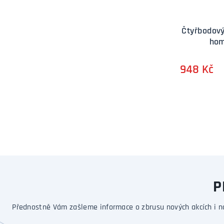
Čtyřbodový
hom
948 Kč
P
Přednostně Vám zašleme informace o zbrusu nových akcích i n