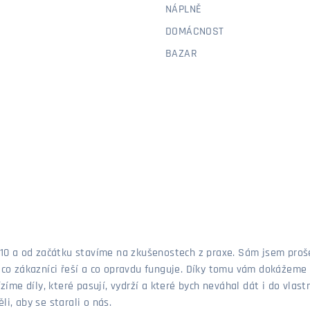
NÁPLNĚ
DOMÁCNOST
BAZAR
 2010 a od začátku stavíme na zkušenostech z praxe. Sám jsem pro
, co zákazníci řeší a co opravdu funguje. Díky tomu vám dokážeme 
ízíme díly, které pasují, vydrží a které bych neváhal dát i do vla
i, aby se starali o nás.