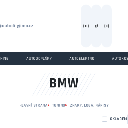
Můžeme vám pomoci něco najít?
@autodilyjimo.cz
UNING
AUTODOPLŇKY
AUTOELEKTRO
AUTOKO
BMW
HLAVNÍ STRANA
TUNING
ZNAKY, LOGA, NÁPISY
SKLADEM