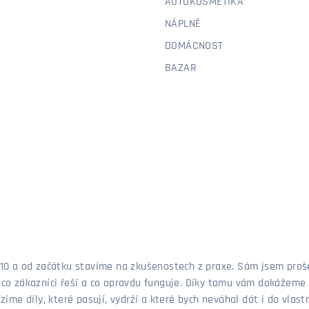
AUTOKOSMETIKA
NÁPLNĚ
DOMÁCNOST
BAZAR
 2010 a od začátku stavíme na zkušenostech z praxe. Sám jsem pro
, co zákazníci řeší a co opravdu funguje. Díky tomu vám dokážeme 
ízíme díly, které pasují, vydrží a které bych neváhal dát i do vla