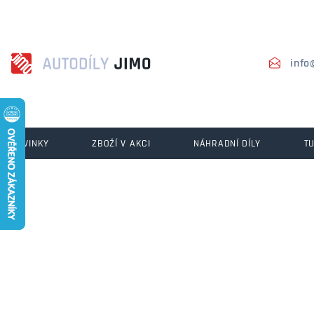
info
NOVINKY
ZBOŽÍ V AKCI
NÁHRADNÍ DÍLY
T