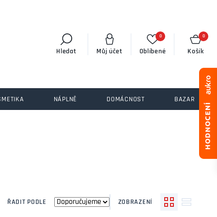
0
0
Hledat
Můj účet
Oblíbené
Košík
SMETIKA
NÁPLNĚ
DOMÁCNOST
BAZAR
ŘADIT PODLE
ZOBRAZENÍ