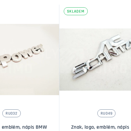
SKLADEM
RU032
RU049
o, emblém, nápis BMW
Znak, logo, emblém, nápi