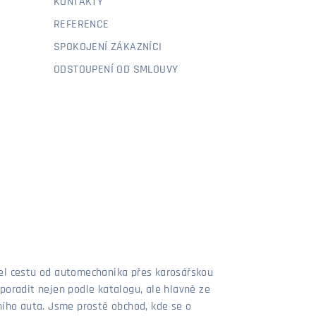
KONTAKTY
REFERENCE
SPOKOJENÍ ZÁKAZNÍCI
ODSTOUPENÍ OD SMLOUVY
šel cestu od automechanika přes karosářskou
poradit nejen podle katalogu, ale hlavně ze
stního auta. Jsme prostě obchod, kde se o