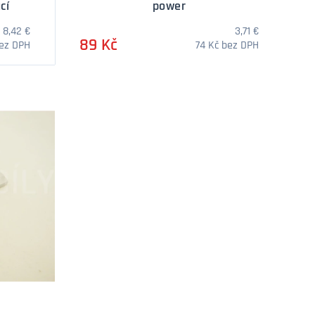
cí
power
8,42 €
3,71 €
89 Kč
bez DPH
74 Kč bez DPH
í
DOTAZ