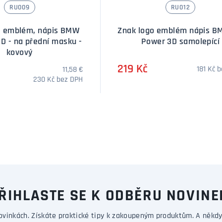
RU009
RU012
o, emblém, nápis BMW
Znak logo emblém nápis B
D - na přední masku -
Power 3D samolepící
kovový
219 Kč
181 Kč 
11,58 €
230 Kč bez DPH
DOTAZ
ŘIHLASTE SE K ODBĚRU NOVINE
ovinkách. Získáte praktické tipy k zakoupeným produktům. A někdy