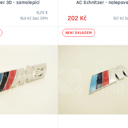
er 3D - samolepící
AC Schnitzer - nalepova
8,29 €
202 Kč
164 Kč bez DPH
167 Kč 
NENÍ SKLADEM
Množství
Množstv