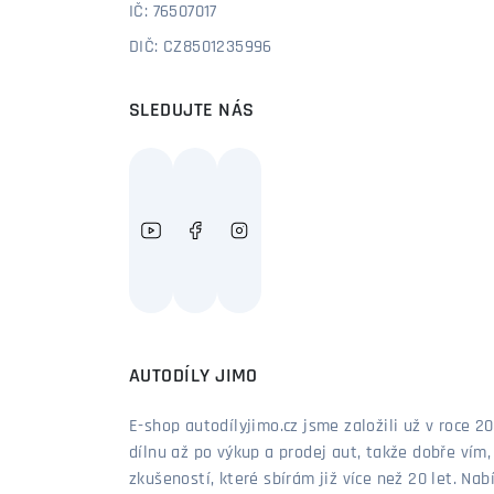
IČ: 76507017
DIČ: CZ8501235996
SLEDUJTE NÁS
AUTODÍLY JIMO
E-shop autodílyjimo.cz jsme založili už v roce
dílnu až po výkup a prodej aut, takže dobře vím
zkušeností, které sbírám již více než 20 let. Nab