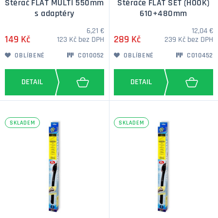
Stěrač FLAT MULTI 550mm
Stěrače FLAT SET (HOOK)
s adaptéry
610+480mm
6,21 €
12,04 €
149 Kč
289 Kč
123 Kč bez DPH
239 Kč bez DPH
OBLÍBENÉ
CO10052
OBLÍBENÉ
CO10452
SKLADEM
SKLADEM