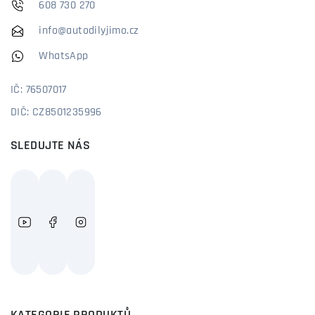
608 730 270
info@autodilyjimo.cz
WhatsApp
IČ: 76507017
DIČ: CZ8501235996
SLEDUJTE NÁS