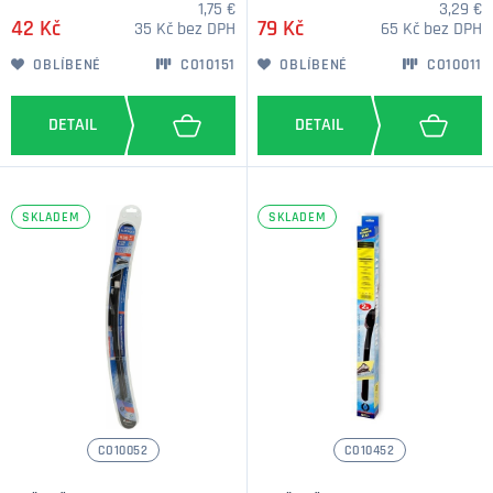
1,75 €
3,29 €
42 Kč
79 Kč
35 Kč bez DPH
65 Kč bez DPH
OBLÍBENÉ
CO10151
OBLÍBENÉ
CO10011
SKLADEM
SKLADEM
CO10052
CO10452