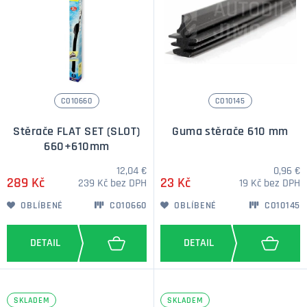
CO10660
CO10145
Stěrače FLAT SET (SLOT)
Guma stěrače 610 mm
660+610mm
12,04 €
0,96 €
289 Kč
23 Kč
239 Kč bez DPH
19 Kč bez DPH
OBLÍBENÉ
CO10660
OBLÍBENÉ
CO10145
SKLADEM
SKLADEM