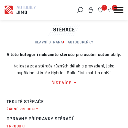
0
0
Můžeme vám pomoci něco najít?
STĚRAČE
HLAVNÍ STRANA
AUTODOPLŇKY
V této kategorii naleznete stěrače pro osobní automobily.
Najdete zde stěrače různých délek a provedení, jako
například stěrače Hybrid, Bulk, Flat multi a další.
ČÍST VÍCE
Dále zde najdete gumičky do stěračů, zadní stěrače,
jednotlivé stěrače, nebo celé sady stěračů
TEKUTÉ STĚRAČE
ŽÁDNÉ PRODUKTY
OPRAVNÉ PŘÍPRAVKY STĚRAČŮ
1 PRODUKT