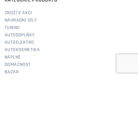
KATEGORIE PRODUKTŮ
ZBOŽÍ V AKCI
NÁHRADNÍ DÍLY
TUNING
AUTODOPLŇKY
AUTOELEKTRO
AUTOKOSMETIKA
NÁPLNĚ
DOMÁCNOST
BAZAR
RYCHLÉ ODKAZY
O NÁS
NÁVODY & PODPORA
DOPRAVA
OBCHODNÍ PODMÍNKY
OCHRANA OSOBNÍCH ÚDAJŮ
KONTAKTY