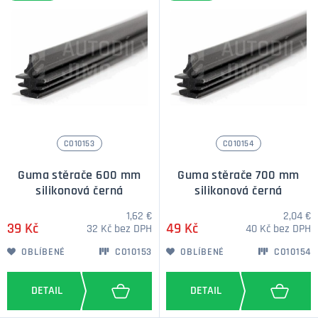
CO10153
CO10154
Guma stěrače 600 mm
Guma stěrače 700 mm
silikonová černá
silikonová černá
1,62 €
2,04 €
39 Kč
49 Kč
32 Kč bez DPH
40 Kč bez DPH
OBLÍBENÉ
CO10153
OBLÍBENÉ
CO10154