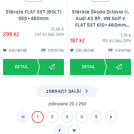
Stěrače FLAT SET (BOLT)
Stěrače Škoda Octavia II,
550+480mm
Audi A3 8P, VW Golf V
FLAT SET 610+480mm
12,46 €
GREEN
299 Kč
247 Kč bez DPH
7,79 €
187 Kč
155 Kč bez DPH
OBLÍBENÉ
CO10726
OBLÍBENÉ
CO10796
ZOBRAZIT DALŠÍ
zobrazeno 20 z 293
1
2
3
4
5