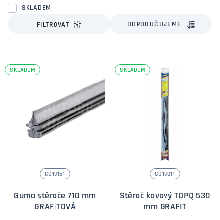
SKLADEM
DOPORUČUJEME
FILTROVAT
SKLADEM
SKLADEM
CO10151
CO10011
Guma stěrače 710 mm
Stěrač kovový TOPQ 530
GRAFITOVÁ
mm GRAFIT