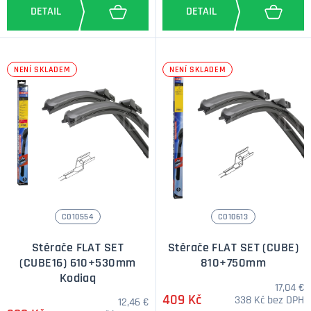
NENÍ SKLADEM
NENÍ SKLADEM
CO10554
CO10613
Stěrače FLAT SET
Stěrače FLAT SET (CUBE)
(CUBE16) 610+530mm
810+750mm
Kodiaq
17,04 €
409 Kč
338 Kč bez DPH
12,46 €