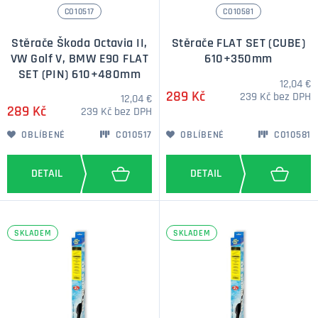
CO10517
CO10581
Stěrače Škoda Octavia II,
Stěrače FLAT SET (CUBE)
VW Golf V, BMW E90 FLAT
610+350mm
SET (PIN) 610+480mm
12,04 €
289 Kč
239 Kč bez DPH
12,04 €
289 Kč
239 Kč bez DPH
OBLÍBENÉ
CO10517
OBLÍBENÉ
CO10581
SKLADEM
SKLADEM