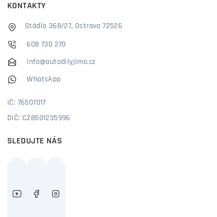
KONTAKTY
Stádlo 368/27, Ostrava 72526
608 730 270
info@autodilyjimo.cz
WhatsApp
IČ: 76507017
DIČ: CZ8501235996
SLEDUJTE NÁS