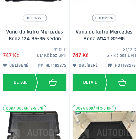
HDT192275
HDT192276
Vana do kufru Mercedes
Vana do kufru Mercedes
Benz 124 86-96 sedan
Benz W140 82-95
31,12 €
31,12 €
747 Kč
747 Kč
617 Kč bez DPH
617 Kč bez DPH
OBLÍBENÉ
HDT192275
OBLÍBENÉ
HDT192276
DOBA DODÁNÍ 2-5 DNÍ
DOBA DODÁNÍ 2-5 DNÍ