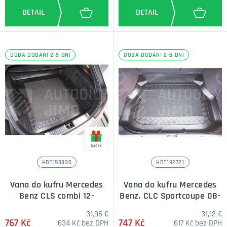
DOBA DODÁNÍ 2-5 DNÍ
DOBA DODÁNÍ 2-5 DNÍ
HDT193335
HDT192721
Vana do kufru Mercedes
Vana do kufru Mercedes
Benz CLS combi 12-
Benz. CLC Sportcoupe 08-
31,96 €
31,12 €
767 Kč
747 Kč
634 Kč bez DPH
617 Kč bez DPH