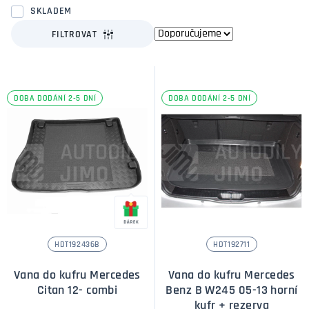
SKLADEM
FILTROVAT
DOBA DODÁNÍ 2-5 DNÍ
DOBA DODÁNÍ 2-5 DNÍ
HDT192436B
HDT192711
Vana do kufru Mercedes
Vana do kufru Mercedes
Citan 12- combi
Benz B W245 05-13 horní
kufr + rezerva