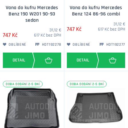
Vana do kufru Mercedes
Vana do kufru Mercedes
Benz 190 W201 90-93
Benz 124 86-96 combi
sedan
31,12 €
747 Kč
617 Kč bez DPH
31,12 €
747 Kč
617 Kč bez DPH
OBLÍBENÉ
HDT192278
OBLÍBENÉ
HDT192277
DOBA DODÁNÍ 2-5 DNÍ
DOBA DODÁNÍ 2-5 DNÍ