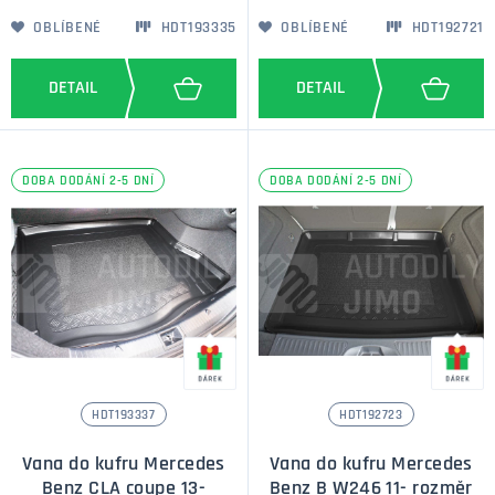
OBLÍBENÉ
HDT193335
OBLÍBENÉ
HDT192721
DOBA DODÁNÍ 2-5 DNÍ
DOBA DODÁNÍ 2-5 DNÍ
HDT193337
HDT192723
Vana do kufru Mercedes
Vana do kufru Mercedes
Benz CLA coupe 13-
Benz B W246 11- rozměr