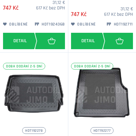
31,12 €
747 Kč
617 Kč bez DPH
31,12 €
747 Kč
617 Kč bez DPH
OBLÍBENÉ
HDT192436B
OBLÍBENÉ
HDT192711
DOBA DODÁNÍ 2-5 DNÍ
DOBA DODÁNÍ 2-5 DNÍ
HDT192278
HDT192277