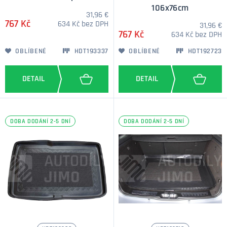
106x76cm
31,96 €
767 Kč
634 Kč bez DPH
31,96 €
767 Kč
634 Kč bez DPH
OBLÍBENÉ
HDT193337
OBLÍBENÉ
HDT192723
DOBA DODÁNÍ 2-5 DNÍ
DOBA DODÁNÍ 2-5 DNÍ