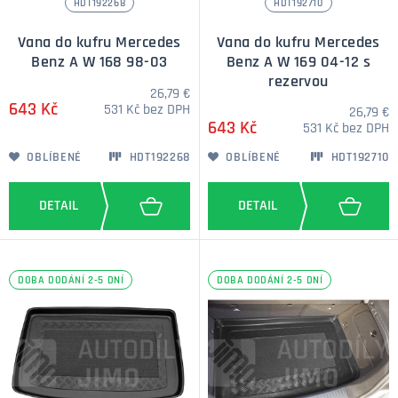
HDT192268
HDT192710
Vana do kufru Mercedes
Vana do kufru Mercedes
Benz A W 168 98-03
Benz A W 169 04-12 s
rezervou
26,79 €
643 Kč
531 Kč bez DPH
26,79 €
643 Kč
531 Kč bez DPH
OBLÍBENÉ
HDT192268
OBLÍBENÉ
HDT192710
DOBA DODÁNÍ 2-5 DNÍ
DOBA DODÁNÍ 2-5 DNÍ