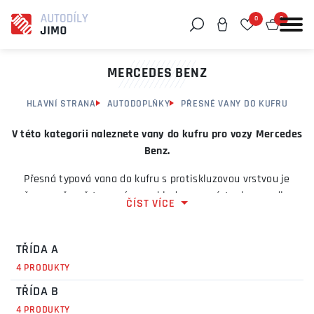
0
0
Můžeme vám pomoci něco najít?
MERCEDES BENZ
HLAVNÍ STRANA
AUTODOPLŇKY
PŘESNÉ VANY DO KUFRU
V této kategorii naleznete vany do kufru pro vozy Mercedes
Benz.
Přesná typová vana do kufru s protiskluzovou vrstvou je
určena a přesně tvarována s ohledem na výstupky v podlaze
ČÍST VÍCE
pro konkrétní typ vozidla.
Má zvýšený okraj cca 4-5cm, chránící interiér kufru před
TŘÍDA A
kapalnými a sypkými nečistotami.
4 PRODUKTY
Vana do kufru je vyrobena z omyvatelného materiálu,
TŘÍDA B
odolného proti olejům a benzínu. Posunu převážených
4 PRODUKTY