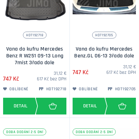
HDT192718
HDT192705
Vana do kufru Mercedes
Vana do kufru Mercedes
Benz R W251 09-13 Long
Benz.GL 06-13 3řada dole
7míst 3řada dole
31,12 €
747 Kč
617 Kč bez DPH
31,12 €
747 Kč
617 Kč bez DPH
OBLÍBENÉ
HDT192718
OBLÍBENÉ
HDT192705
DOBA DODÁNÍ 2-5 DNÍ
DOBA DODÁNÍ 2-5 DNÍ