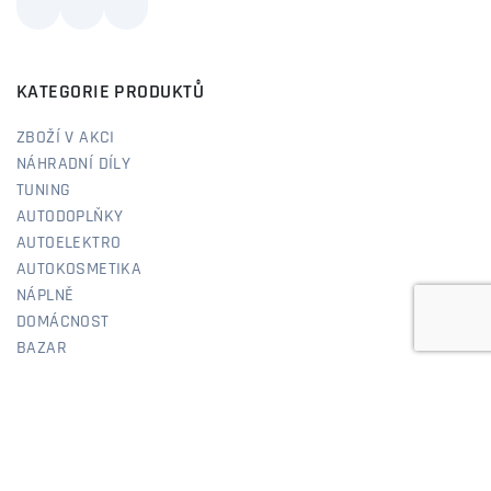
KATEGORIE PRODUKTŮ
ZBOŽÍ V AKCI
NÁHRADNÍ DÍLY
TUNING
AUTODOPLŇKY
AUTOELEKTRO
AUTOKOSMETIKA
NÁPLNĚ
DOMÁCNOST
BAZAR
RYCHLÉ ODKAZY
O NÁS
NÁVODY & PODPORA
DOPRAVA