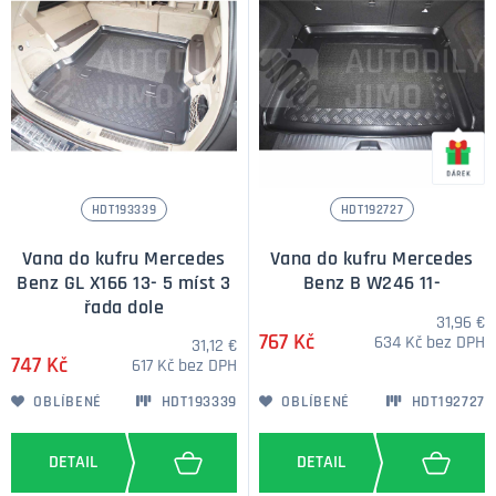
HDT193339
HDT192727
Vana do kufru Mercedes
Vana do kufru Mercedes
Benz GL X166 13- 5 míst 3
Benz B W246 11-
řada dole
31,96 €
767 Kč
634 Kč bez DPH
31,12 €
747 Kč
617 Kč bez DPH
OBLÍBENÉ
HDT193339
OBLÍBENÉ
HDT192727