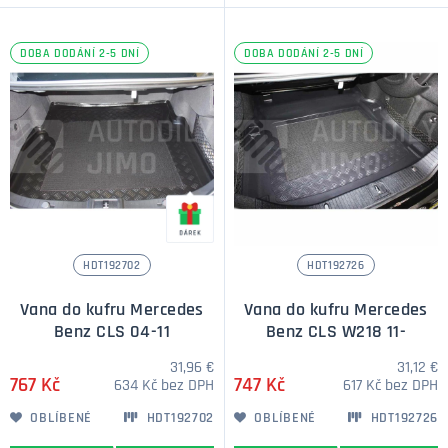
DOBA DODÁNÍ 2-5 DNÍ
DOBA DODÁNÍ 2-5 DNÍ
HDT192702
HDT192726
Vana do kufru Mercedes
Vana do kufru Mercedes
Benz CLS 04-11
Benz CLS W218 11-
31,96 €
31,12 €
767 Kč
747 Kč
634 Kč bez DPH
617 Kč bez DPH
OBLÍBENÉ
HDT192702
OBLÍBENÉ
HDT192726