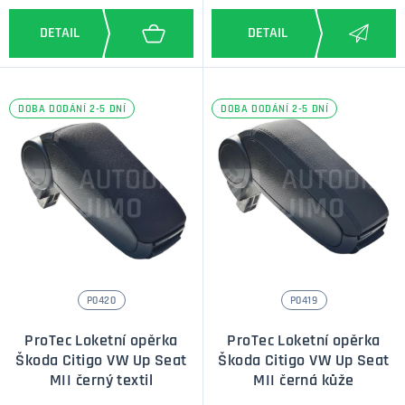
DOBA DODÁNÍ 2-5 DNÍ
DOBA DODÁNÍ 2-5 DNÍ
P0420
P0419
ProTec Loketní opěrka
ProTec Loketní opěrka
Škoda Citigo VW Up Seat
Škoda Citigo VW Up Seat
MII černý textil
MII černá kůže