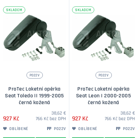
SKLADEM
SKLADEM
P022V
P022V
ProTec Loketní opěrka
ProTec Loketní opěrka
Seat Toledo II 1999-2005
Seat Leon I 2000-2005
černá kožená
černá kožená
38,62 €
38,62 €
927 Kč
927 Kč
766 Kč bez DPH
766 Kč bez DPH
OBLÍBENÉ
P022V
OBLÍBENÉ
P022V