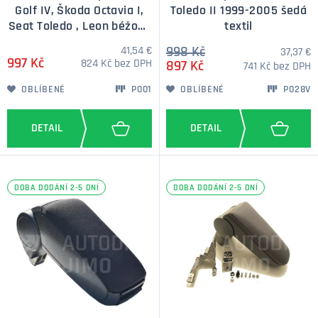
Golf IV, Škoda Octavia I,
Toledo II 1999-2005 šedá
Seat Toledo , Leon béžová
textil
kožená
41,54 €
998 Kč
37,37 €
997 Kč
824 Kč bez DPH
897 Kč
741 Kč bez DPH
OBLÍBENÉ
P001
OBLÍBENÉ
P028V
DOBA DODÁNÍ 2-5 DNÍ
DOBA DODÁNÍ 2-5 DNÍ