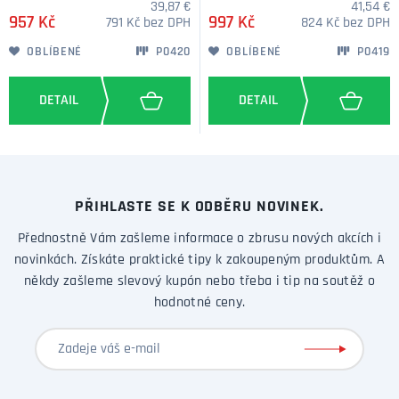
39,87 €
41,54 €
957 Kč
997 Kč
791 Kč bez DPH
824 Kč bez DPH
OBLÍBENÉ
P0420
OBLÍBENÉ
P0419
PŘIHLASTE SE K ODBĚRU NOVINEK.
Přednostně Vám zašleme informace o zbrusu nových akcích i
novinkách. Získáte praktické tipy k zakoupeným produktům. A
někdy zašleme slevový kupón nebo třeba i tip na soutěž o
hodnotné ceny.