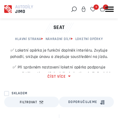
0
0
Můžeme vám pomoci něco najít?
SEAT
HLAVNÍ STRANA
NÁHRADNÍ DÍLY
LOKETNÍ OPĚRKY
✅ Loketní opěrka je funkční doplněk interiéru. Zvyšuje
pohodlí, snižuje únavu a zlepšuje soustředění na jízdu.
✅ Při správném nastavení loketní opěrka podporuje
ergonomii těla a tím snižuje riziko bolesti zad při dlouhých
ČÍST VÍCE
cestách.
✅ Loketní opěrka přispívá k lepší stabilitě řidiče při řízení,
SKLADEM
zejména v prudkých zatáčkách.
DOPORUČUJEME
FILTROVAT