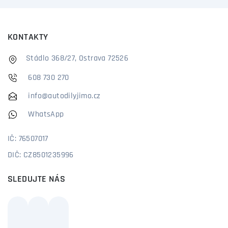
KONTAKTY
Stádlo 368/27, Ostrava 72526
608 730 270
info@autodilyjimo.cz
WhatsApp
IČ: 76507017
DIČ: CZ8501235996
SLEDUJTE NÁS