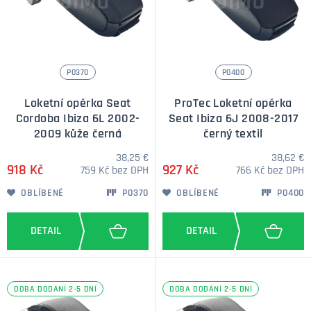
P0370
P0400
Loketní opěrka Seat
ProTec Loketní opěrka
Cordoba Ibiza 6L 2002-
Seat Ibiza 6J 2008-2017
2009 kůže černá
černý textil
38,25 €
38,62 €
918 Kč
927 Kč
759 Kč bez DPH
766 Kč bez DPH
OBLÍBENÉ
P0370
OBLÍBENÉ
P0400
DOBA DODÁNÍ 2-5 DNÍ
DOBA DODÁNÍ 2-5 DNÍ