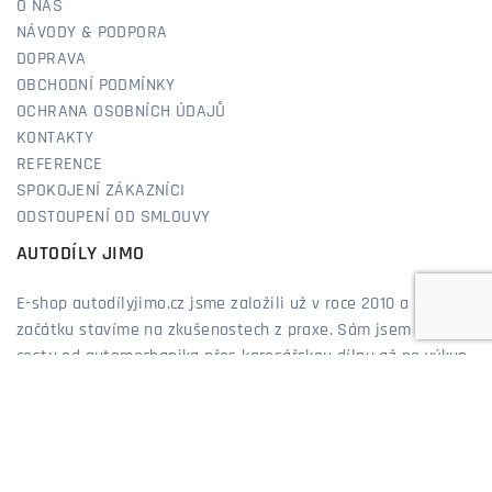
O NÁS
NÁVODY & PODPORA
DOPRAVA
OBCHODNÍ PODMÍNKY
OCHRANA OSOBNÍCH ÚDAJŮ
KONTAKTY
REFERENCE
SPOKOJENÍ ZÁKAZNÍCI
ODSTOUPENÍ OD SMLOUVY
AUTODÍLY JIMO
E-shop autodílyjimo.cz jsme založili už v roce 2010 a od
začátku stavíme na zkušenostech z praxe. Sám jsem prošel
cestu od automechanika přes karosářskou dílnu až po výkup
a prodej aut, takže dobře vím, co zákazníci řeší a co opravdu
funguje. Díky tomu vám dokážeme poradit nejen podle
katalogu, ale hlavně ze zkušeností, které sbírám již více než
20 let. Nabízíme díly, které pasují, vydrží a které bych
neváhal dát i do vlastního auta. Jsme prostě obchod, kde se