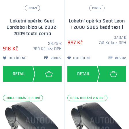
P0369
P028V
Loketní opěrka Seat
Loketní opěrka Seat Leon
Cordoba Ibiza 6L 2002-
I 2000-2005 šedá textil
2009 textil černá
37,37 €
897 Kč
741 Kč bez DPH
38,25 €
918 Kč
759 Kč bez DPH
OBLÍBENÉ
P0369
OBLÍBENÉ
P028V
DOBA DODÁNÍ 2-5 DNÍ
DOBA DODÁNÍ 2-5 DNÍ