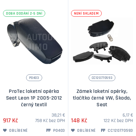
DOBA DODÁNÍ 2-5 DNÍ
NENÍ SKLADEM
P0403
CC120770593
ProTec loketní opěrka
Zámek loketní opěrky,
Seat Leon 1P 2005-2012
tlačítko černé VW, Škoda,
černý textil
Seat
38,21 €
6,17 €
917 Kč
148 Kč
758 Kč bez DPH
122 Kč bez DPH
OBLÍBENÉ
P0403
OBLÍBENÉ
CC120770593