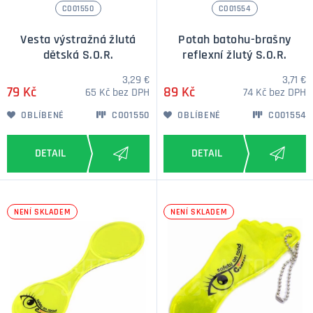
CO01550
CO01554
Vesta výstražná žlutá
Potah batohu-brašny
dětská S.O.R.
reflexní žlutý S.O.R.
3,29 €
3,71 €
79 Kč
89 Kč
65 Kč bez DPH
74 Kč bez DPH
OBLÍBENÉ
CO01550
OBLÍBENÉ
CO01554
NENÍ SKLADEM
NENÍ SKLADEM