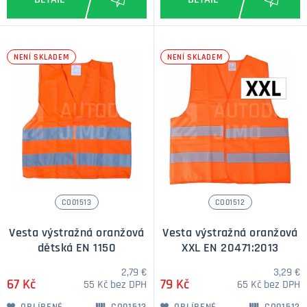
NENÍ SKLADEM
NENÍ SKLADEM
CO01513
CO01512
Vesta výstražná oranžová
Vesta výstražná oranžová
dětská EN 1150
XXL EN 20471:2013
2,79 €
3,29 €
67 Kč
79 Kč
55 Kč bez DPH
65 Kč bez DPH