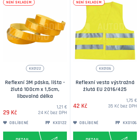
NENÍ SKLADEM
NENÍ SKLADEM
KX0122
KX0106
Reflexní 3M páska, lišta -
Reflexní vesta výstražná
žlutá 100cm x 1,5cm,
žlutá EU 2016/425
libovolná délka
1,75 €
42 Kč
35 Kč bez DPH
1,21 €
29 Kč
24 Kč bez DPH
OBLÍBENÉ
KX0122
OBLÍBENÉ
KX0106