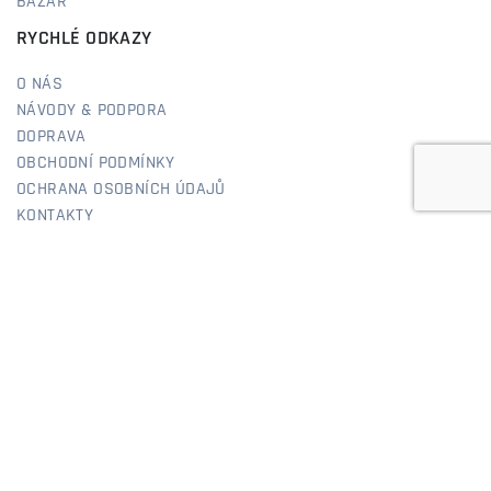
BAZAR
RYCHLÉ ODKAZY
O NÁS
NÁVODY & PODPORA
DOPRAVA
OBCHODNÍ PODMÍNKY
OCHRANA OSOBNÍCH ÚDAJŮ
KONTAKTY
REFERENCE
SPOKOJENÍ ZÁKAZNÍCI
ODSTOUPENÍ OD SMLOUVY
AUTODÍLY JIMO
E-shop autodílyjimo.cz jsme založili už v roce 2010 a od
začátku stavíme na zkušenostech z praxe. Sám jsem prošel
cestu od automechanika přes karosářskou dílnu až po výkup
a prodej aut, takže dobře vím, co zákazníci řeší a co opravdu
funguje. Díky tomu vám dokážeme poradit nejen podle