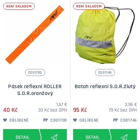
NENÍ SKLADEM
NENÍ SKLADEM
CO01700
CO01746
Pásek reflexní ROLLER
Batoh reflexní S.O.R.žlutý
S.O.R.oranžový
1,67 €
3,96 €
40 Kč
95 Kč
33 Kč bez DPH
79 Kč bez DPH
OBLÍBENÉ
CO01700
OBLÍBENÉ
CO01746