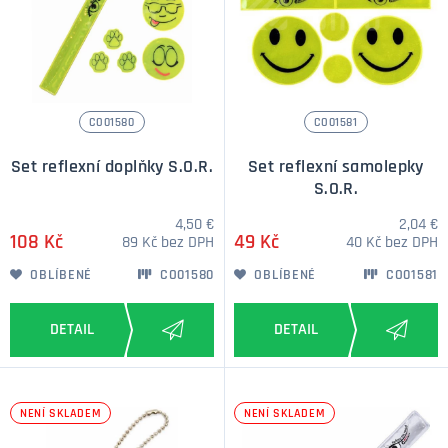
CO01580
CO01581
Set reflexní doplňky S.O.R.
Set reflexní samolepky
S.O.R.
4,50 €
2,04 €
108 Kč
49 Kč
89 Kč bez DPH
40 Kč bez DPH
OBLÍBENÉ
CO01580
OBLÍBENÉ
CO01581
NENÍ SKLADEM
NENÍ SKLADEM