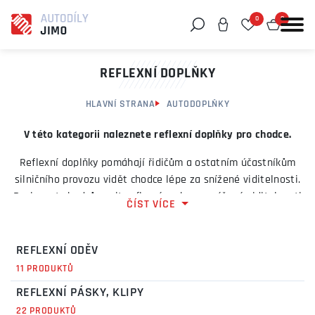
0
0
Můžeme vám pomoci něco najít?
REFLEXNÍ DOPLŇKY
HLAVNÍ STRANA
AUTODOPLŇKY
V této kategorii naleznete reflexní doplňky pro chodce.
Reflexní doplňky pomáhají řidičům a ostatním účastníkům
silničního provozu vidět chodce lépe za snížené viditelnosti.
Povinnost chodců nosit reflexní prvky za snížené viditelnosti
ČÍST VÍCE
je uzákoněná od 20.2.2016.
V této kategorii naleznete reflexní vesty, reflexní přívěšky,
REFLEXNÍ ODĚV
reflexní pásky a samolepky a další reflexní prvky.
11 PRODUKTŮ
REFLEXNÍ PÁSKY, KLIPY
22 PRODUKTŮ