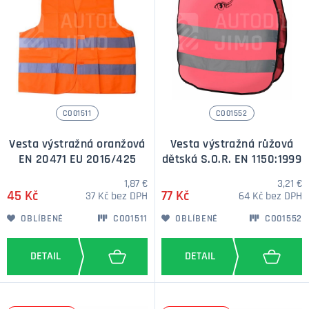
CO01511
CO01552
Vesta výstražná oranžová
Vesta výstražná růžová
EN 20471 EU 2016/425
dětská S.O.R. EN 1150:1999
1,87 €
3,21 €
45 Kč
77 Kč
37 Kč bez DPH
64 Kč bez DPH
OBLÍBENÉ
CO01511
OBLÍBENÉ
CO01552