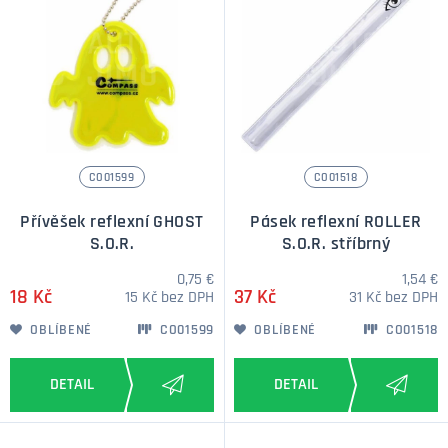
CO01599
CO01518
Přívěšek reflexní GHOST
Pásek reflexní ROLLER
S.O.R.
S.O.R. stříbrný
0,75 €
1,54 €
18 Kč
37 Kč
15 Kč bez DPH
31 Kč bez DPH
OBLÍBENÉ
CO01599
OBLÍBENÉ
CO01518