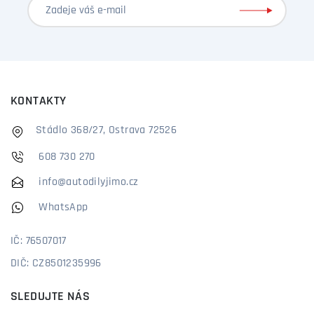
KONTAKTY
Stádlo 368/27, Ostrava 72526
608 730 270
info@autodilyjimo.cz
WhatsApp
IČ: 76507017
DIČ: CZ8501235996
SLEDUJTE NÁS