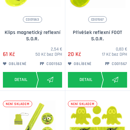
CO01563
CO01567
Klips magnetický reflexní
Přívěšek reflexní FOOT
S.O.R.
S.O.R.
2,54 €
0,83 €
61 Kč
20 Kč
50 Kč bez DPH
17 Kč bez DPH
OBLÍBENÉ
CO01563
OBLÍBENÉ
CO01567
NENÍ SKLADEM
NENÍ SKLADEM