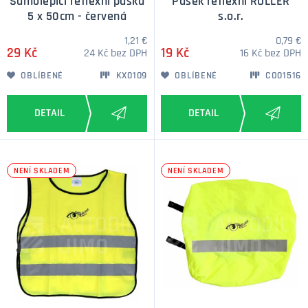
Samolepící reflexní páska
Pásek reflexní ROLLER
5 x 50cm - červená
s.o.r.
1,21 €
0,79 €
29 Kč
19 Kč
24 Kč bez DPH
16 Kč bez DPH
OBLÍBENÉ
KX0109
OBLÍBENÉ
CO01516
NENÍ SKLADEM
NENÍ SKLADEM