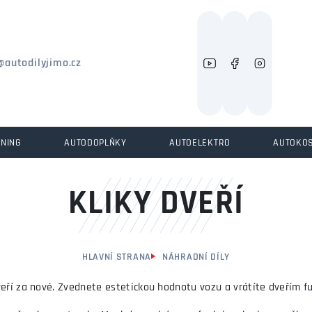
Můžeme vám pomoci něco najít?
@autodilyjimo.cz
UNING
AUTODOPLŇKY
AUTOELEKTRO
AUTOKO
KLIKY DVEŘÍ
HLAVNÍ STRANA
NÁHRADNÍ DÍLY
eří za nové. Zvednete estetickou hodnotu vozu a vrátíte dveřím