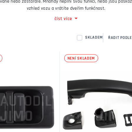
vaně nebo zastarale. Mnohdy neplní svou funkci, nebo jsou poško
vzhled vozu a vrátíte dveřím funkčnost.
číst více
h klik za nové, může zlepšit celkový dojem z vozu a zvýšit jeho 
výměnu.
SKLADEM
ŘADIT PODLE
NENÍ SKLADEM