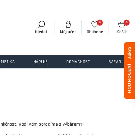
0
0
Hledat
Můj účet
Oblíbené
Košík
SMETIKA
NÁPLNĚ
DOMÁCNOST
BAZAR
 funkčnost. Rádi vám poradíme s výběrem✨