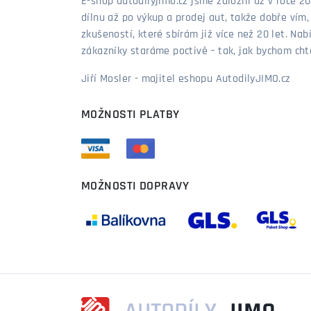
E-shop autodílyjimo.cz jsme založili už v roce
dílnu až po výkup a prodej aut, takže dobře vím
zkušeností, které sbírám již více než 20 let. Nab
zákazníky staráme poctivě – tak, jak bychom chtěl
Jiří Mosler - majitel eshopu AutodilyJIMO.cz
MOŽNOSTI PLATBY
MOŽNOSTI DOPRAVY