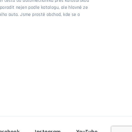
šel cestu od automechanika přes karosářskou
poradit nejen podle katalogu, ale hlavně ze
stního auta. Jsme prostě obchod, kde se o