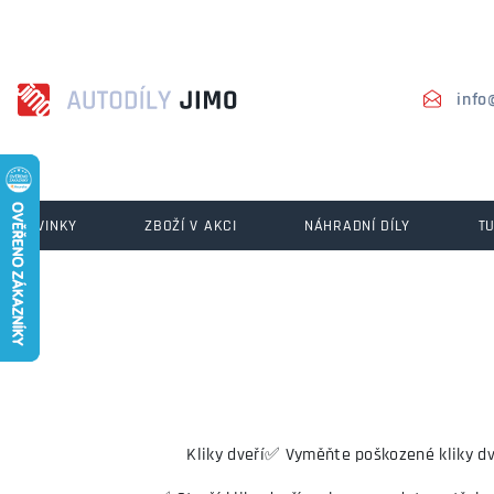
info
NOVINKY
ZBOŽÍ V AKCI
NÁHRADNÍ DÍLY
T
Kliky dveří✅ Vyměňte poškozené kliky dv