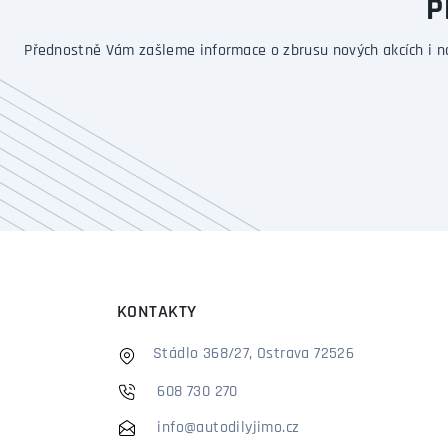
P
Přednostně Vám zašleme informace o zbrusu nových akcích i n
KONTAKTY
Stádlo 368/27, Ostrava 72526
608 730 270
info@autodilyjimo.cz