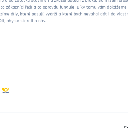
 2010 a od začátku stavíme na zkušenostech z praxe. Sám jsem pro
, co zákazníci řeší a co opravdu funguje. Díky tomu vám dokážeme 
ízíme díly, které pasují, vydrží a které bych neváhal dát i do vla
i, aby se starali o nás.