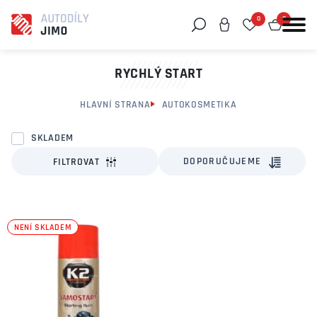
0
0
Můžeme vám pomoci něco najít?
RYCHLÝ START
HLAVNÍ STRANA
AUTOKOSMETIKA
SKLADEM
DOPORUČUJEME
FILTROVAT
NENÍ SKLADEM