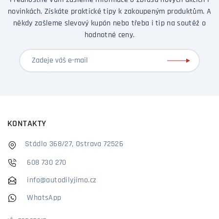
Přednostně Vám zašleme informace o zbrusu nových akcích i
novinkách. Získáte praktické tipy k zakoupeným produktům. A
někdy zašleme slevový kupón nebo třeba i tip na soutěž o
hodnotné ceny.
KONTAKTY
Stádlo 368/27, Ostrava 72526
608 730 270
info@autodilyjimo.cz
WhatsApp