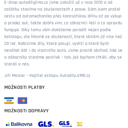
E-shop autodílyjimo.cz jsme založili už v roce 2010 a od
začátku stavíme na zkušenostech z praxe. Sám jsem prošel
cestu od automechanika přes karosářskou dílnu až po výkup
a prodej aut, takže dobře vím, co zákazníci řeší a co opravdu
funguje. Díky tomu vám dokážeme poradit nejen podle
katalogu, ale hlavně ze zkušeností, které sbírám již více než
20 let. Nabízíme díly, které pasují, vydrží a které bych
neváhal dát i do vlastního auta. Jsme prostě obchod, kde se
o zákazníky staráme poctivě – tak, jak bychom chtěli, aby se
starali o nás.
Jiří Mosler - majitel eshopu AutodilyJIMO.cz
MOŽNOSTI PLATBY
MOŽNOSTI DOPRAVY