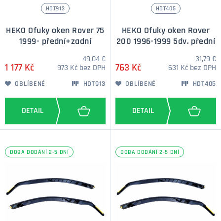
HDT913
HDT405
HEKO Ofuky oken Rover 75
HEKO Ofuky oken Rover
1999- přední+zadní
200 1996-1999 5dv. přední
49,04 €
31,79 €
1 177 Kč
763 Kč
973 Kč bez DPH
631 Kč bez DPH
OBLÍBENÉ
HDT913
OBLÍBENÉ
HDT405
DOBA DODÁNÍ 2-5 DNÍ
DOBA DODÁNÍ 2-5 DNÍ