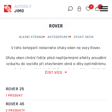
0
0
Můžeme vám pomoci něco najít?
ROVER
HLAVNÍ STRANA
AUTODOPLŇKY
OFUKY OKEN
V této kategorii naleznete ofuky oken na vozy Rover.
Ofuky oken chrání řidiče před nepříjemnými efekty proudění
vzduchu do vozidla při otevřeném okně a díky optimálnímu
usměrnění proudění obtékajícího vzduchu ofuky snižují při
ČÍST VÍCE
pootevřeném okénku vznikající hluk a průvan.
ROVER 25
1 PRODUKT
ROVER 45
2 PRODUKTY