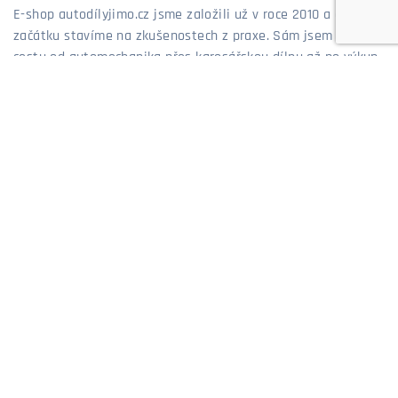
E-shop autodílyjimo.cz jsme založili už v roce 2010 a od
začátku stavíme na zkušenostech z praxe. Sám jsem prošel
cestu od automechanika přes karosářskou dílnu až po výkup
a prodej aut, takže dobře vím, co zákazníci řeší a co opravdu
funguje. Díky tomu vám dokážeme poradit nejen podle
katalogu, ale hlavně ze zkušeností, které sbírám již více než
20 let. Nabízíme díly, které pasují, vydrží a které bych
neváhal dát i do vlastního auta. Jsme prostě obchod, kde se
o zákazníky staráme poctivě – tak, jak bychom chtěli, aby se
starali o nás.
Jiří Mosler - majitel eshopu AutodilyJIMO.cz
MOŽNOSTI PLATBY
MOŽNOSTI DOPRAVY