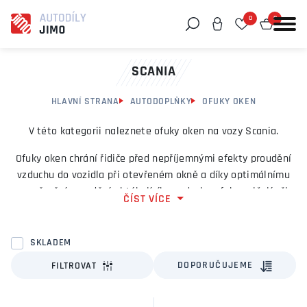
0
0
Můžeme vám pomoci něco najít?
SCANIA
HLAVNÍ STRANA
AUTODOPLŇKY
OFUKY OKEN
V této kategorii naleznete ofuky oken na vozy Scania.
Ofuky oken chrání řidiče před nepříjemnými efekty proudění
vzduchu do vozidla při otevřeném okně a díky optimálnímu
usměrnění proudění obtékajícího vzduchu ofuky snižují při
ČÍST VÍCE
pootevřeném okénku vznikající hluk a průvan.
SKLADEM
DOPORUČUJEME
FILTROVAT