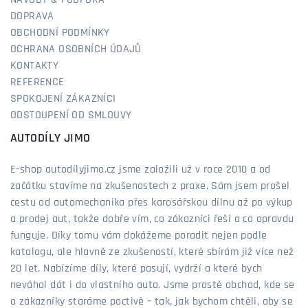
NÁVODY & PODPORA
DOPRAVA
OBCHODNÍ PODMÍNKY
OCHRANA OSOBNÍCH ÚDAJŮ
KONTAKTY
REFERENCE
SPOKOJENÍ ZÁKAZNÍCI
ODSTOUPENÍ OD SMLOUVY
AUTODÍLY JIMO
E-shop autodílyjimo.cz jsme založili už v roce 2010 a od
začátku stavíme na zkušenostech z praxe. Sám jsem prošel
cestu od automechanika přes karosářskou dílnu až po výkup
a prodej aut, takže dobře vím, co zákazníci řeší a co opravdu
funguje. Díky tomu vám dokážeme poradit nejen podle
katalogu, ale hlavně ze zkušeností, které sbírám již více než
20 let. Nabízíme díly, které pasují, vydrží a které bych
neváhal dát i do vlastního auta. Jsme prostě obchod, kde se
o zákazníky staráme poctivě – tak, jak bychom chtěli, aby se