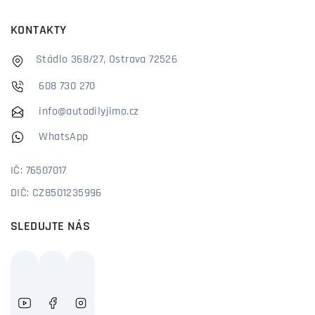
KONTAKTY
Stádlo 368/27, Ostrava 72526
608 730 270
info@autodilyjimo.cz
WhatsApp
IČ: 76507017
DIČ: CZ8501235996
SLEDUJTE NÁS