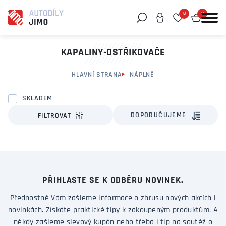
0
0
Můžeme vám pomoci něco najít?
KAPALINY-OSTŘIKOVAČE
HLAVNÍ STRANA
NÁPLNĚ
SKLADEM
DOPORUČUJEME
FILTROVAT
PŘIHLASTE SE K ODBĚRU NOVINEK.
Přednostně Vám zašleme informace o zbrusu nových akcích i
novinkách. Získáte praktické tipy k zakoupeným produktům. A
někdy zašleme slevový kupón nebo třeba i tip na soutěž o