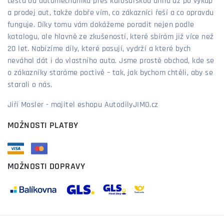
cestu od automechanika přes karosářskou dílnu až po výkup
a prodej aut, takže dobře vím, co zákazníci řeší a co opravdu
funguje. Díky tomu vám dokážeme poradit nejen podle
katalogu, ale hlavně ze zkušeností, které sbírám již více než
20 let. Nabízíme díly, které pasují, vydrží a které bych
neváhal dát i do vlastního auta. Jsme prostě obchod, kde se
o zákazníky staráme poctivě – tak, jak bychom chtěli, aby se
starali o nás.
Jiří Mosler - majitel eshopu AutodilyJIMO.cz
MOŽNOSTI PLATBY
MOŽNOSTI DOPRAVY