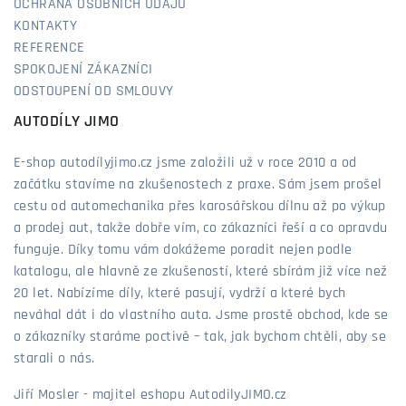
OCHRANA OSOBNÍCH ÚDAJŮ
KONTAKTY
REFERENCE
SPOKOJENÍ ZÁKAZNÍCI
ODSTOUPENÍ OD SMLOUVY
AUTODÍLY JIMO
E-shop autodílyjimo.cz jsme založili už v roce 2010 a od
začátku stavíme na zkušenostech z praxe. Sám jsem prošel
cestu od automechanika přes karosářskou dílnu až po výkup
a prodej aut, takže dobře vím, co zákazníci řeší a co opravdu
funguje. Díky tomu vám dokážeme poradit nejen podle
katalogu, ale hlavně ze zkušeností, které sbírám již více než
20 let. Nabízíme díly, které pasují, vydrží a které bych
neváhal dát i do vlastního auta. Jsme prostě obchod, kde se
o zákazníky staráme poctivě – tak, jak bychom chtěli, aby se
starali o nás.
Jiří Mosler - majitel eshopu AutodilyJIMO.cz