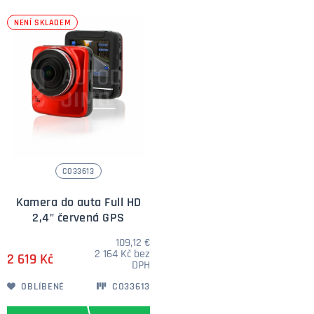
prostředky za pokutu.
NENÍ SKLADEM
CO33613
Kamera do auta Full HD
2,4" červená GPS
109,12 €
2 164 Kč bez
2 619 Kč
DPH
OBLÍBENÉ
CO33613