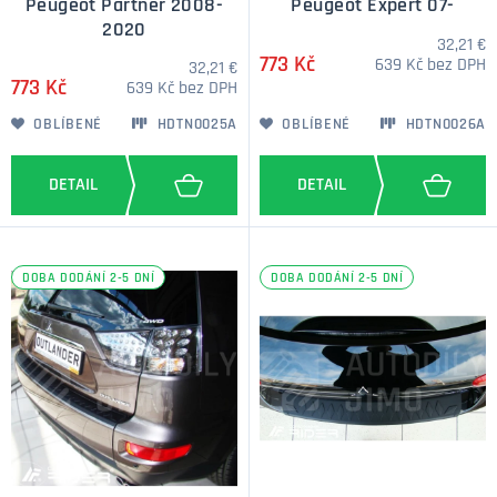
Peugeot Partner 2008-
Peugeot Expert 07-
2020
32,21 €
773 Kč
639 Kč bez DPH
32,21 €
773 Kč
639 Kč bez DPH
OBLÍBENÉ
HDTN0025A
OBLÍBENÉ
HDTN0026A
DOBA DODÁNÍ 2-5 DNÍ
DOBA DODÁNÍ 2-5 DNÍ