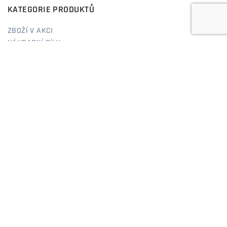
KATEGORIE PRODUKTŮ
ZBOŽÍ V AKCI
NÁHRADNÍ DÍLY
TUNING
AUTODOPLŇKY
AUTOELEKTRO
AUTOKOSMETIKA
NÁPLNĚ
DOMÁCNOST
BAZAR
RYCHLÉ ODKAZY
O NÁS
NÁVODY & PODPORA
DOPRAVA
OBCHODNÍ PODMÍNKY
OCHRANA OSOBNÍCH ÚDAJŮ