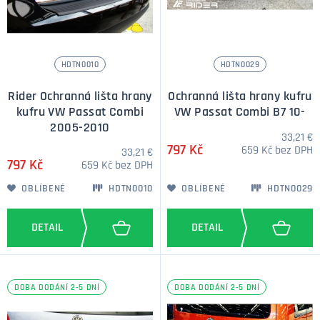
HDTN0010
HDTN0029
Rider Ochranná lišta hrany
Ochranná lišta hrany kufru
kufru VW Passat Combi
VW Passat Combi B7 10-
2005-2010
33,21 €
797 Kč
659 Kč bez DPH
33,21 €
797 Kč
659 Kč bez DPH
OBLÍBENÉ
HDTN0010
OBLÍBENÉ
HDTN0029
DOBA DODÁNÍ 2-5 DNÍ
DOBA DODÁNÍ 2-5 DNÍ