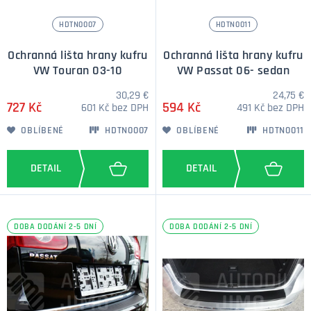
HDTN0007
HDTN0011
Ochranná lišta hrany kufru
Ochranná lišta hrany kufru
VW Touran 03-10
VW Passat 06- sedan
30,29 €
24,75 €
727 Kč
594 Kč
601 Kč bez DPH
491 Kč bez DPH
OBLÍBENÉ
HDTN0007
OBLÍBENÉ
HDTN0011
DOBA DODÁNÍ 2-5 DNÍ
DOBA DODÁNÍ 2-5 DNÍ