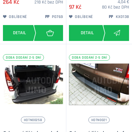
264 Kč
4,04 €
218 Kč bez DPH
97 Kč
80 Kč bez DPH
OBLÍBENÉ
P0769
OBLÍBENÉ
KX0138
DOBA DODÁNÍ 2-5 DNÍ
DOBA DODÁNÍ 2-5 DNÍ
HDTN0025B
HDTN0021