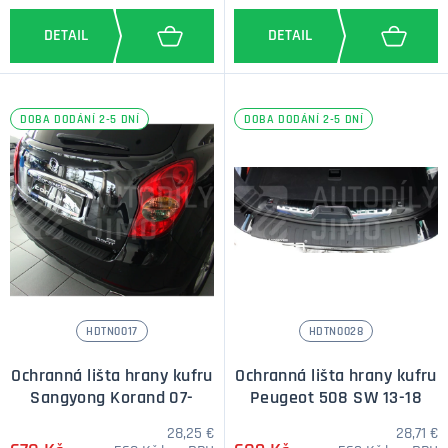
DOBA DODÁNÍ 2-5 DNÍ
DOBA DODÁNÍ 2-5 DNÍ
HDTN0017
HDTN0028
Ochranná lišta hrany kufru
Ochranná lišta hrany kufru
Sangyong Korand 07-
Peugeot 508 SW 13-18
28,25 €
28,71 €