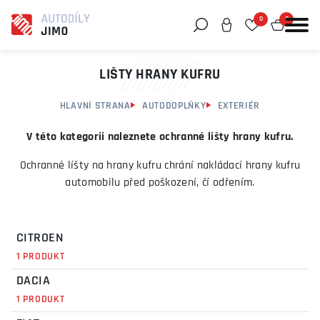
0
0
Můžeme vám pomoci něco najít?
LIŠTY HRANY KUFRU
HLAVNÍ STRANA
AUTODOPLŇKY
EXTERIÉR
V této kategorii naleznete ochranné lišty hrany kufru.
Ochranné líšty na hrany kufru chrání nakládací hrany kufru
automobilu před poškození, čí odřením.
CITROEN
1 PRODUKT
DACIA
1 PRODUKT