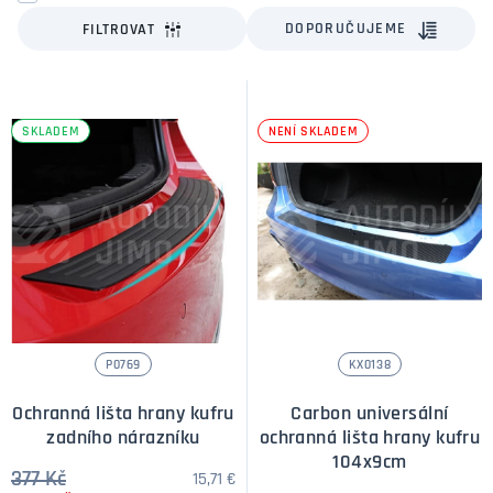
DOPORUČUJEME
FILTROVAT
SKLADEM
NENÍ SKLADEM
P0769
KX0138
Ochranná lišta hrany kufru
Carbon universální
zadního nárazníku
ochranná lišta hrany kufru
104x9cm
377 Kč
15,71 €