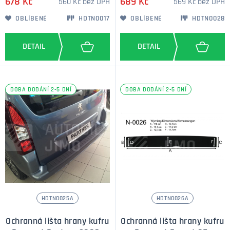
678 Kč
689 Kč
560 Kč bez DPH
569 Kč bez DPH
OBLÍBENÉ
HDTN0017
OBLÍBENÉ
HDTN0028
DOBA DODÁNÍ 2-5 DNÍ
DOBA DODÁNÍ 2-5 DNÍ
HDTN0025A
HDTN0026A
Ochranná lišta hrany kufru
Ochranná lišta hrany kufru