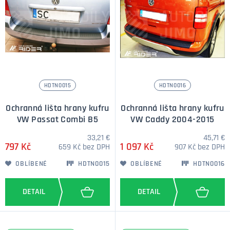
HDTN0015
HDTN0016
Ochranná lišta hrany kufru
Ochranná lišta hrany kufru
VW Passat Combi B5
VW Caddy 2004-2015
33,21 €
45,71 €
797 Kč
1 097 Kč
659 Kč bez DPH
907 Kč bez DPH
OBLÍBENÉ
HDTN0015
OBLÍBENÉ
HDTN0016