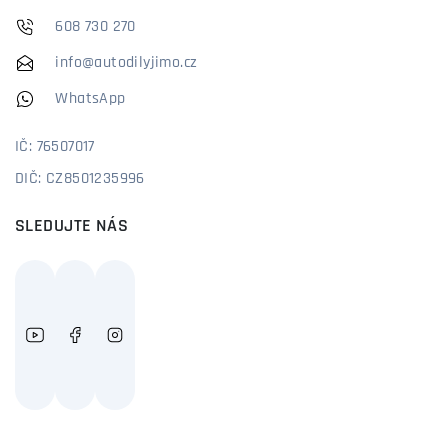
608 730 270
info@autodilyjimo.cz
WhatsApp
IČ: 76507017
DIČ: CZ8501235996
SLEDUJTE NÁS