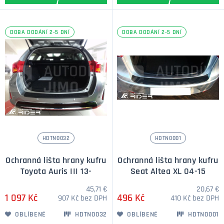
DOBA DODÁNÍ 2-5 DNÍ
DOBA DODÁNÍ 2-5 DNÍ
HDTN0032
HDTN0001
Ochranná lišta hrany kufru
Ochranná lišta hrany kufru
Toyota Auris III 13-
Seat Altea XL 04-15
45,71 €
20,67 €
1 097 Kč
496 Kč
907 Kč bez DPH
410 Kč bez DPH
OBLÍBENÉ
HDTN0032
OBLÍBENÉ
HDTN0001