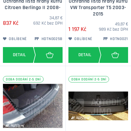
Ochranná lišta hrany kufru
Ochranná lišta hrany kufru
Citroen Berlingo II 2008-
VW Transporter T5 2003-
2015
34,87 €
837 Kč
692 Kč bez DPH
49,87 €
1 197 Kč
989 Kč bez DPH
OBLÍBENÉ
HDTN0025B
OBLÍBENÉ
HDTN0021
DOBA DODÁNÍ 2-5 DNÍ
DOBA DODÁNÍ 2-5 DNÍ