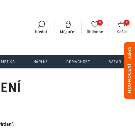
0
0
Hledat
Můj účet
Oblíbené
Košík
SMETIKA
NÁPLNĚ
DOMÁCNOST
BAZAR
ENÍ
ětlení.