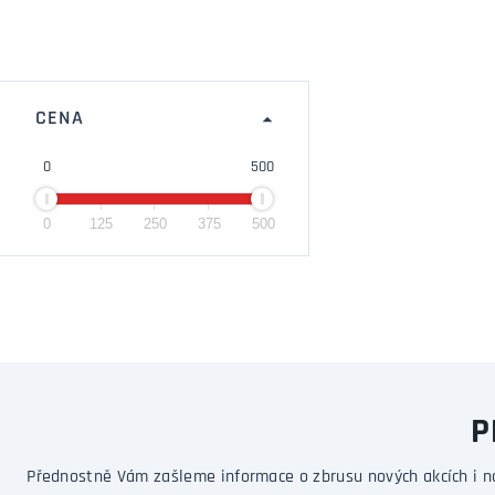
CENA
0
500
0
125
250
375
500
P
Přednostně Vám zašleme informace o zbrusu nových akcích i n