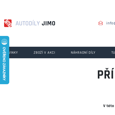
info
NOVINKY
ZBOŽÍ V AKCI
NÁHRADNÍ DÍLY
T
PŘ
V této