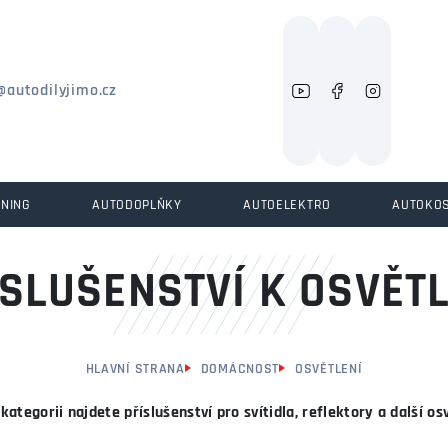
Můžeme vám pomoci něco najít?
@autodilyjimo.cz
UNING
AUTODOPLŇKY
AUTOELEKTRO
AUTOKO
ÍSLUŠENSTVÍ K OSVĚTL
HLAVNÍ STRANA
DOMÁCNOST
OSVĚTLENÍ
 kategorii najdete příslušenství pro svítidla, reflektory a další osv