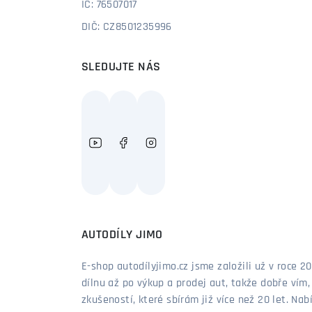
IČ: 76507017
DIČ: CZ8501235996
SLEDUJTE NÁS
AUTODÍLY JIMO
E-shop autodílyjimo.cz jsme založili už v roce
dílnu až po výkup a prodej aut, takže dobře vím
zkušeností, které sbírám již více než 20 let. Nab