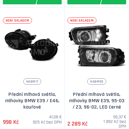
NENÍ SKLADEM
NENÍ SKLADEM
HABM17
HABM03
Přední mlhová světla,
Přední mlhová světla,
mlhovky BMW E39 / E46,
mlhovky BMW E39, 95-03
kouřové
/ Z3, 96-02, LED černé
41,58 €
95,37 €
998 Kč
1 892 Kč bez
825 Kč bez DPH
2 289 Kč
DPH