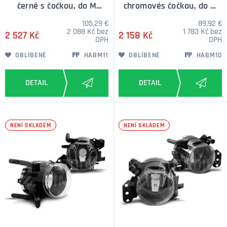
černé s čočkou, do M
chromovés čočkou, do M
nárazníku
nárazníku
105,29 €
89,92 €
2 088 Kč bez
1 783 Kč bez
2 527 Kč
2 158 Kč
DPH
DPH
OBLÍBENÉ
HABM11
OBLÍBENÉ
HABM10
NENÍ SKLADEM
NENÍ SKLADEM