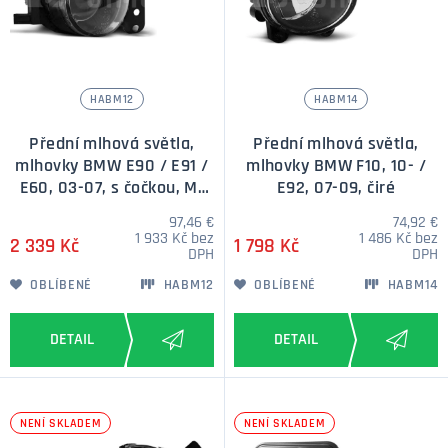
HABM12
HABM14
Přední mlhová světla,
Přední mlhová světla,
mlhovky BMW E90 / E91 /
mlhovky BMW F10, 10- /
E60, 03-07, s čočkou, M-
E92, 07-09, čiré
Packet
97,46 €
74,92 €
1 933 Kč bez
1 486 Kč bez
2 339 Kč
1 798 Kč
DPH
DPH
OBLÍBENÉ
HABM12
OBLÍBENÉ
HABM14
NENÍ SKLADEM
NENÍ SKLADEM