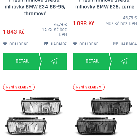
Přední mlhová světla,
Přední mlhová světla,
mlhovky BMW E34 88-95,
mlhovky BMW E36, černé
chromové
45,75 €
1 098 Kč
907 Kč bez DPH
76,79 €
1 523 Kč bez
1 843 Kč
DPH
OBLÍBENÉ
HABM07
OBLÍBENÉ
HABM04
NENÍ SKLADEM
NENÍ SKLADEM