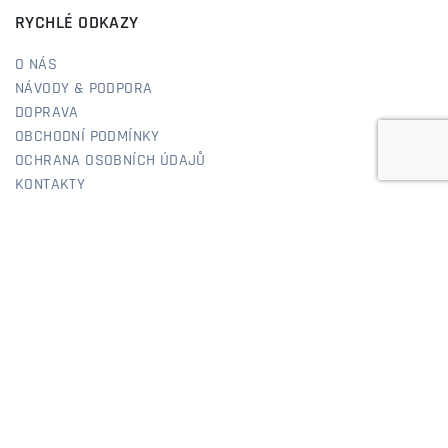
RYCHLÉ ODKAZY
O NÁS
NÁVODY & PODPORA
DOPRAVA
OBCHODNÍ PODMÍNKY
OCHRANA OSOBNÍCH ÚDAJŮ
KONTAKTY
REFERENCE
SPOKOJENÍ ZÁKAZNÍCI
ODSTOUPENÍ OD SMLOUVY
AUTODÍLY JIMO
E-shop autodílyjimo.cz jsme založili už v roce 2010 a od
začátku stavíme na zkušenostech z praxe. Sám jsem prošel
cestu od automechanika přes karosářskou dílnu až po výkup
a prodej aut, takže dobře vím, co zákazníci řeší a co opravdu
funguje. Díky tomu vám dokážeme poradit nejen podle