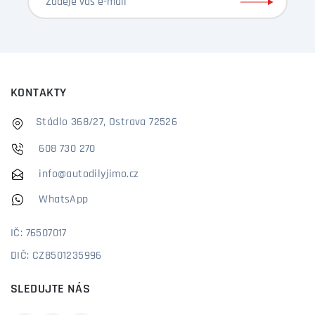
KONTAKTY
Stádlo 368/27, Ostrava 72526
608 730 270
info@autodilyjimo.cz
WhatsApp
IČ: 76507017
DIČ: CZ8501235996
SLEDUJTE NÁS