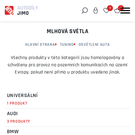
0
0
Můžeme vám pomoci něco najít?
MLHOVÁ SVĚTLA
HLAVNÍ STRANA
TUNING
OSVĚTLENÍ AUTA
Všechny produkty v této kategorii jsou homologovány a
schváleny pro provoz na pozemních komunikacích na území
Evropy, pokud není přímo u produktu uvedeno jinak.
UNIVERSÁLNÍ
1 PRODUKT
AUDI
3 PRODUKTY
BMW