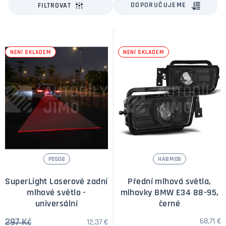
DOPORUČUJEME
FILTROVAT
NENÍ SKLADEM
NENÍ SKLADEM
P0508
HABM08
SuperLight Laserové zadní
Přední mlhová světla,
mlhové světlo -
mlhovky BMW E34 88-95,
universální
černé
297 Kč
68,71 €
12,37 €