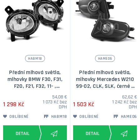
HABM18
HAME06
Přední mlhová světla,
Přední mlhová světla,
mlhovky BMW F30, F31,
mlhovky Mercedes W210
F20, F21, F32, 11- ,
99-02, CLK, SLK, černé s
chromové
čočkou
54,08 €
62,62 €
1 073 Kč bez
1 242 Kč bez
1 298 Kč
1 503 Kč
DPH
DPH
OBLÍBENÉ
HABM18
OBLÍBENÉ
HAME06