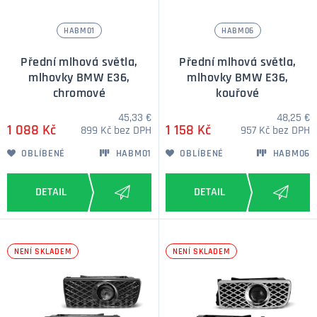
HABM01
HABM06
Přední mlhová světla,
Přední mlhová světla,
mlhovky BMW E36,
mlhovky BMW E36,
chromové
kouřové
45,33 €
48,25 €
1 088 Kč
1 158 Kč
899 Kč bez DPH
957 Kč bez DPH
OBLÍBENÉ
HABM01
OBLÍBENÉ
HABM06
NENÍ SKLADEM
NENÍ SKLADEM