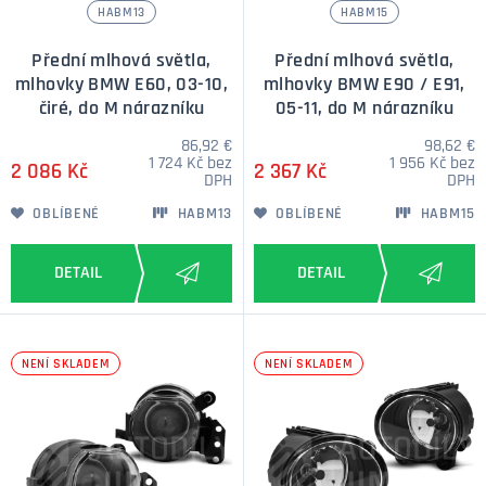
HABM13
HABM15
Přední mlhová světla,
Přední mlhová světla,
mlhovky BMW E60, 03-10,
mlhovky BMW E90 / E91,
čiré, do M nárazníku
05-11, do M nárazníku
86,92 €
98,62 €
1 724 Kč bez
1 956 Kč bez
2 086 Kč
2 367 Kč
DPH
DPH
OBLÍBENÉ
HABM13
OBLÍBENÉ
HABM15
NENÍ SKLADEM
NENÍ SKLADEM