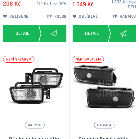
1 363 Kč bez
208 Kč
172 Kč bez DPH
1 649 Kč
DPH
OBLÍBENÉ
P0508
OBLÍBENÉ
HABM08
NENÍ SKLADEM
NENÍ SKLADEM
HABM07
HABM04