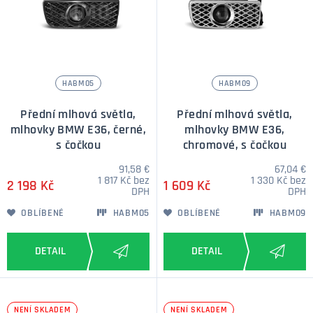
HABM05
HABM09
Přední mlhová světla,
Přední mlhová světla,
mlhovky BMW E36, černé,
mlhovky BMW E36,
s čočkou
chromové, s čočkou
91,58 €
67,04 €
1 817 Kč bez
1 330 Kč bez
2 198 Kč
1 609 Kč
DPH
DPH
OBLÍBENÉ
HABM05
OBLÍBENÉ
HABM09
NENÍ SKLADEM
NENÍ SKLADEM