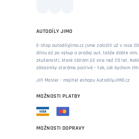
AUTODÍLY JIMO
E-shop autodílyjimo.cz jsme založili už v roce
dílnu až po výkup a prodej aut, takže dobře vím
zkušeností, které sbírám již více než 20 let. Nab
zákazníky staráme poctivě – tak, jak bychom chtěl
Jiří Mosler - majitel eshopu AutodilyJIMO.cz
MOŽNOSTI PLATBY
MOŽNOSTI DOPRAVY