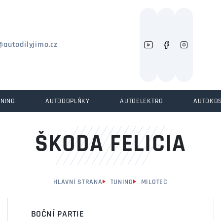
Můžeme vám pomoci něco najít?
@autodilyjimo.cz
UNING
AUTODOPLŇKY
AUTOELEKTRO
AUTOKO
ŠKODA FELICIA
HLAVNÍ STRANA
TUNING
MILOTEC
BOČNÍ PARTIE