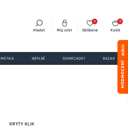
0
0
Hledat
Můj účet
Oblíbené
Košík
SMETIKA
NÁPLNĚ
DOMÁCNOST
BAZAR
KRYTY KLIK