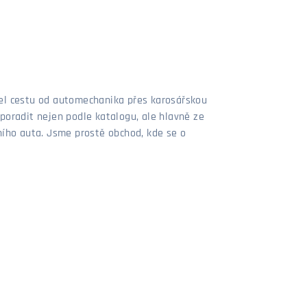
šel cestu od automechanika přes karosářskou
poradit nejen podle katalogu, ale hlavně ze
stního auta. Jsme prostě obchod, kde se o