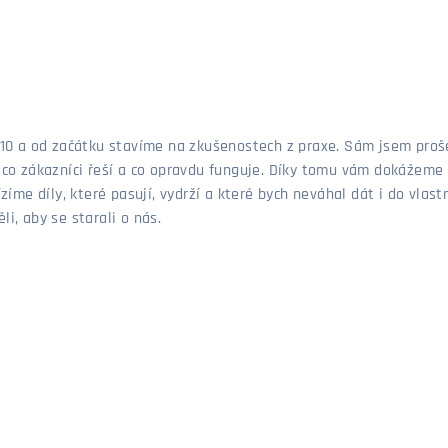
 2010 a od začátku stavíme na zkušenostech z praxe. Sám jsem pro
, co zákazníci řeší a co opravdu funguje. Díky tomu vám dokážeme 
ízíme díly, které pasují, vydrží a které bych neváhal dát i do vla
i, aby se starali o nás.