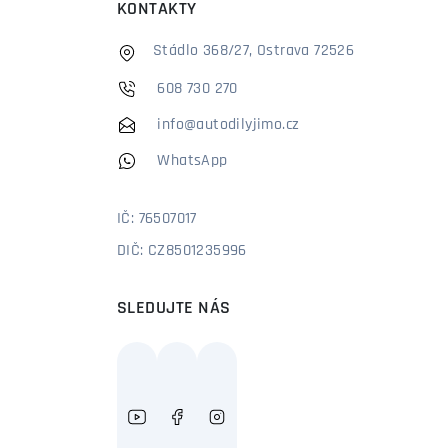
KONTAKTY
Stádlo 368/27, Ostrava 72526
608 730 270
info@autodilyjimo.cz
WhatsApp
IČ: 76507017
DIČ: CZ8501235996
SLEDUJTE NÁS