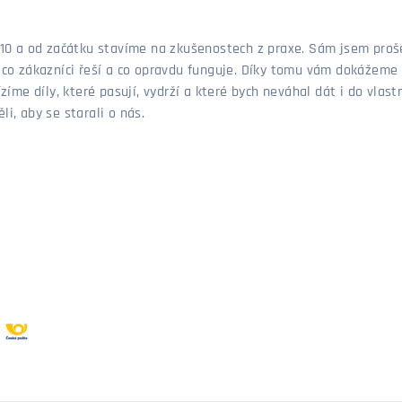
 2010 a od začátku stavíme na zkušenostech z praxe. Sám jsem pro
, co zákazníci řeší a co opravdu funguje. Díky tomu vám dokážeme 
ízíme díly, které pasují, vydrží a které bych neváhal dát i do vla
i, aby se starali o nás.