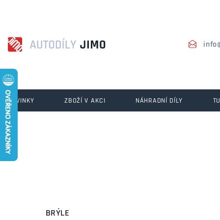
info
NOVINKY
ZBOŽÍ V AKCI
NÁHRADNÍ DÍLY
T
BRÝLE