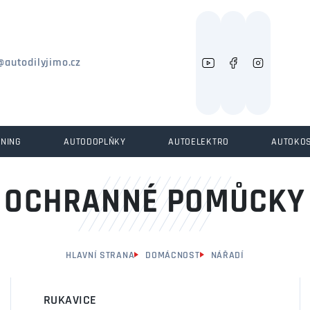
Můžeme vám pomoci něco najít?
@autodilyjimo.cz
UNING
AUTODOPLŇKY
AUTOELEKTRO
AUTOKO
OCHRANNÉ POMŮCKY
HLAVNÍ STRANA
DOMÁCNOST
NÁŘADÍ
RUKAVICE