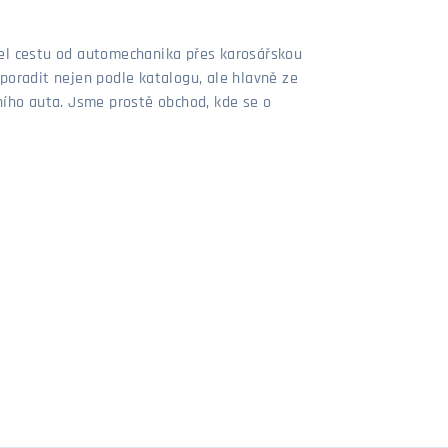
šel cestu od automechanika přes karosářskou
poradit nejen podle katalogu, ale hlavně ze
stního auta. Jsme prostě obchod, kde se o