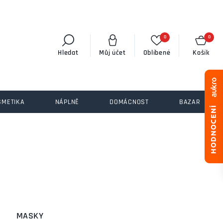
0
0
Hledat
Můj účet
Oblíbené
Košík
SMETIKA
NÁPLNĚ
DOMÁCNOST
BAZAR
MASKY