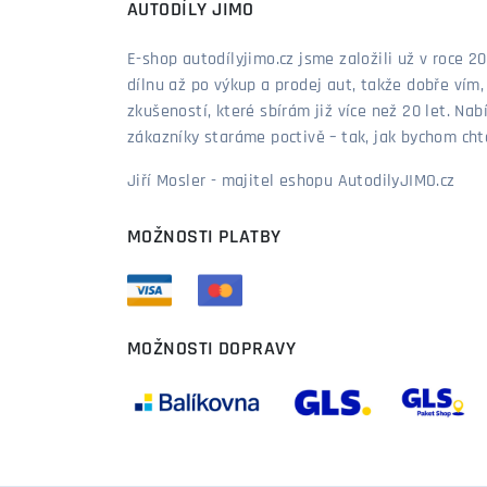
AUTODÍLY JIMO
E-shop autodílyjimo.cz jsme založili už v roce
dílnu až po výkup a prodej aut, takže dobře vím
zkušeností, které sbírám již více než 20 let. Nab
zákazníky staráme poctivě – tak, jak bychom chtěl
Jiří Mosler - majitel eshopu AutodilyJIMO.cz
MOŽNOSTI PLATBY
MOŽNOSTI DOPRAVY