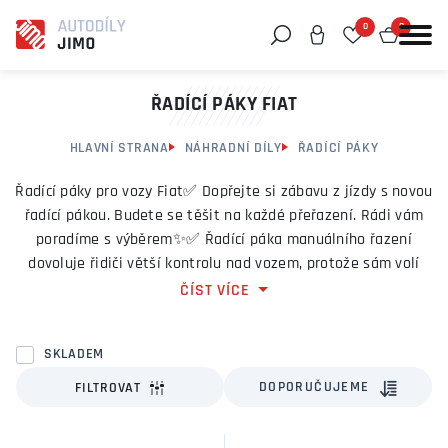
0
0
Můžeme vám pomoci něco najít?
ŘADÍCÍ PÁKY FIAT
HLAVNÍ STRANA
NÁHRADNÍ DÍLY
ŘADÍCÍ PÁKY
Řadící páky pro vozy Fiat✅ Dopřejte si zábavu z jízdy s novou
řadící pákou. Budete se těšit na každé přeřazení. Rádi vám
poradíme s výběrem✨✅ Řadící páka manuálního řazení
dovoluje řidiči větší kontrolu nad vozem, protože sám volí
rychlostní stupeň dle aktuálních podmínek na silnici.
ČÍST VÍCE
✅ Nadšenci do řízení přítomnost řadící páky manuálního
řazení vítají, protože považují řízení s manuální převodovkou
SKLADEM
za zábavnější a odměňující. Vyžaduje totiž větší aktivní účast
DOPORUČUJEME
FILTROVAT
a dovednosti v řízení.
✅ Řadící páka dominuje středovému panelu a je to jedna z