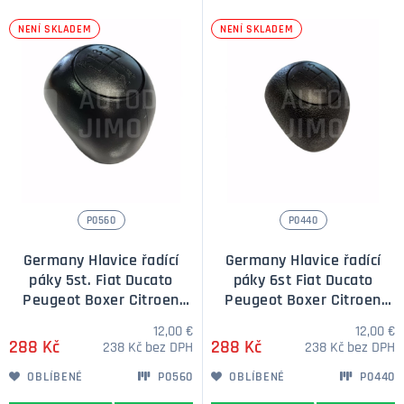
věcí, na které se zaměříte při nasednutí do vozu. Svým
NENÍ SKLADEM
NENÍ SKLADEM
vzhledem dotváří celkový dojem z interiéru.
P0560
P0440
Germany Hlavice řadící
Germany Hlavice řadící
páky 5st. Fiat Ducato
páky 6st Fiat Ducato
Peugeot Boxer Citroen
Peugeot Boxer Citroen
Jumper 1994-2014
Jumper 1994-2014
12,00 €
12,00 €
288 Kč
288 Kč
238 Kč bez DPH
238 Kč bez DPH
OBLÍBENÉ
P0560
OBLÍBENÉ
P0440