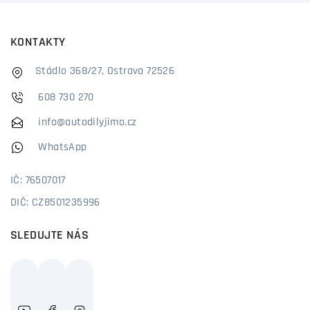
KONTAKTY
Stádlo 368/27, Ostrava 72526
608 730 270
info@autodilyjimo.cz
WhatsApp
IČ: 76507017
DIČ: CZ8501235996
SLEDUJTE NÁS