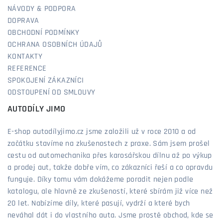
NÁVODY & PODPORA
DOPRAVA
OBCHODNÍ PODMÍNKY
OCHRANA OSOBNÍCH ÚDAJŮ
KONTAKTY
REFERENCE
SPOKOJENÍ ZÁKAZNÍCI
ODSTOUPENÍ OD SMLOUVY
AUTODÍLY JIMO
E-shop autodílyjimo.cz jsme založili už v roce 2010 a od
začátku stavíme na zkušenostech z praxe. Sám jsem prošel
cestu od automechanika přes karosářskou dílnu až po výkup
a prodej aut, takže dobře vím, co zákazníci řeší a co opravdu
funguje. Díky tomu vám dokážeme poradit nejen podle
katalogu, ale hlavně ze zkušeností, které sbírám již více než
20 let. Nabízíme díly, které pasují, vydrží a které bych
neváhal dát i do vlastního auta. Jsme prostě obchod, kde se