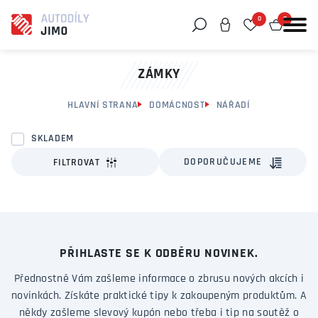
0
0
Můžeme vám pomoci něco najít?
ZÁMKY
HLAVNÍ STRANA
DOMÁCNOST
NÁŘADÍ
SKLADEM
DOPORUČUJEME
FILTROVAT
PŘIHLASTE SE K ODBĚRU NOVINEK.
Přednostně Vám zašleme informace o zbrusu nových akcích i
novinkách. Získáte praktické tipy k zakoupeným produktům. A
někdy zašleme slevový kupón nebo třeba i tip na soutěž o