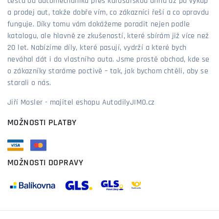
cestu od automechanika přes karosářskou dílnu až po výkup
a prodej aut, takže dobře vím, co zákazníci řeší a co opravdu
funguje. Díky tomu vám dokážeme poradit nejen podle
katalogu, ale hlavně ze zkušeností, které sbírám již více než
20 let. Nabízíme díly, které pasují, vydrží a které bych
neváhal dát i do vlastního auta. Jsme prostě obchod, kde se
o zákazníky staráme poctivě – tak, jak bychom chtěli, aby se
starali o nás.
Jiří Mosler - majitel eshopu AutodilyJIMO.cz
MOŽNOSTI PLATBY
MOŽNOSTI DOPRAVY