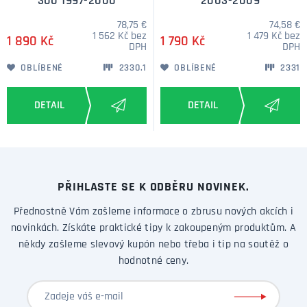
300 1997-2000
2003-2009
výhodou také je možnost opětovného prodeje nerezových
lemů, kdy například necháte poškození, či korozi opravit a
78,75 €
74,58 €
1 562 Kč bez
1 479 Kč bez
překrytí blatníku již není potřeba.
1 890 Kč
1 790 Kč
DPH
DPH
Návod, který je součástí balení je k dispozici v sekci
Návody a
OBLÍBENÉ
2330.1
OBLÍBENÉ
2331
podpora
. V případě zájmu jsme vám schopni nabídnout pouze
přední nebo zadní lemy blatníků.
PŘIHLASTE SE K ODBĚRU NOVINEK.
Přednostně Vám zašleme informace o zbrusu nových akcích i
novinkách. Získáte praktické tipy k zakoupeným produktům. A
někdy zašleme slevový kupón nebo třeba i tip na soutěž o
hodnotné ceny.