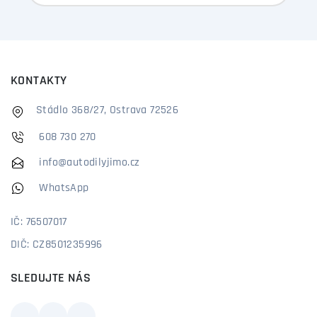
KONTAKTY
Stádlo 368/27, Ostrava 72526
608 730 270
info@autodilyjimo.cz
WhatsApp
IČ: 76507017
DIČ: CZ8501235996
SLEDUJTE NÁS