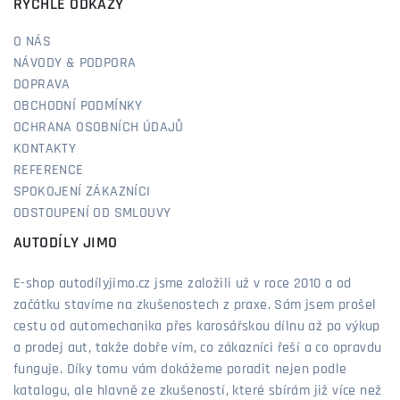
RYCHLÉ ODKAZY
O NÁS
NÁVODY & PODPORA
DOPRAVA
OBCHODNÍ PODMÍNKY
OCHRANA OSOBNÍCH ÚDAJŮ
KONTAKTY
REFERENCE
SPOKOJENÍ ZÁKAZNÍCI
ODSTOUPENÍ OD SMLOUVY
AUTODÍLY JIMO
E-shop autodílyjimo.cz jsme založili už v roce 2010 a od
začátku stavíme na zkušenostech z praxe. Sám jsem prošel
cestu od automechanika přes karosářskou dílnu až po výkup
a prodej aut, takže dobře vím, co zákazníci řeší a co opravdu
funguje. Díky tomu vám dokážeme poradit nejen podle
katalogu, ale hlavně ze zkušeností, které sbírám již více než