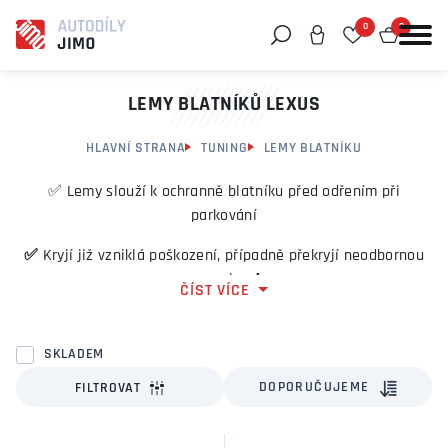
0
0
Můžeme vám pomoci něco najít?
LEMY BLATNÍKŮ LEXUS
HLAVNÍ STRANA
TUNING
LEMY BLATNÍKU
✅ Lemy slouží k ochranně blatníku před odřením při
parkování
✅
Kryjí již vzniklá poškození, případně překryjí neodbornou
opravu lemů.
ČÍST VÍCE
✅ Lemy chrání vnitřní hranu blatníku proti odletujícím
kamínkům
SKLADEM
✅ Lemy zvýrazní linii blatníků a změní design vozidla. Samy
DOPORUČUJEME
FILTROVAT
automobilky své běžné modely opatřují lemy a po té takové
vozy prodávají ve speciálních výbavách, jako je Alltrack,