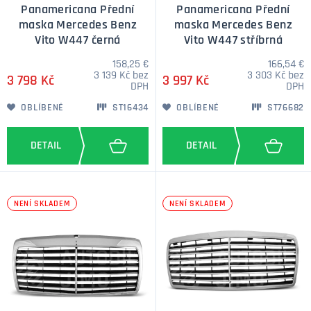
Panamericana Přední
Panamericana Přední
maska Mercedes Benz
maska Mercedes Benz
Vito W447 černá
Vito W447 stříbrná
158,25 €
166,54 €
3 139 Kč bez
3 303 Kč bez
3 798 Kč
3 997 Kč
DPH
DPH
OBLÍBENÉ
ST16434
OBLÍBENÉ
ST76682
NENÍ SKLADEM
NENÍ SKLADEM