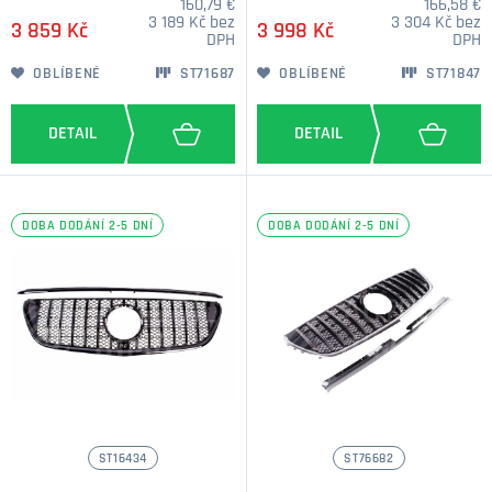
160,79 €
166,58 €
3 189 Kč bez
3 304 Kč bez
3 859 Kč
3 998 Kč
DPH
DPH
OBLÍBENÉ
ST71687
OBLÍBENÉ
ST71847
DOBA DODÁNÍ 2-5 DNÍ
DOBA DODÁNÍ 2-5 DNÍ
ST16434
ST76682