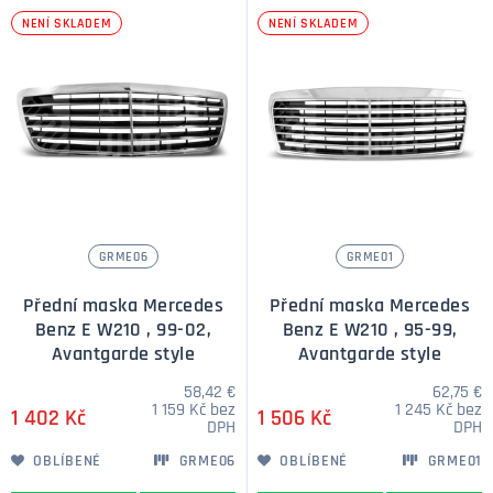
NENÍ SKLADEM
NENÍ SKLADEM
GRME06
GRME01
Přední maska Mercedes
Přední maska Mercedes
Benz E W210 , 99-02,
Benz E W210 , 95-99,
Avantgarde style
Avantgarde style
58,42 €
62,75 €
1 159 Kč bez
1 245 Kč bez
1 402 Kč
1 506 Kč
DPH
DPH
OBLÍBENÉ
GRME06
OBLÍBENÉ
GRME01