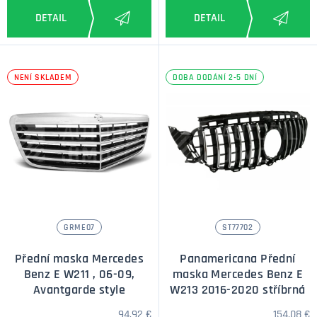
NENÍ SKLADEM
DOBA DODÁNÍ 2-5 DNÍ
GRME07
ST77702
Přední maska Mercedes
Panamericana Přední
Benz E W211 , 06-09,
maska Mercedes Benz E
Avantgarde style
W213 2016-2020 stříbrná
94,92 €
154,08 €