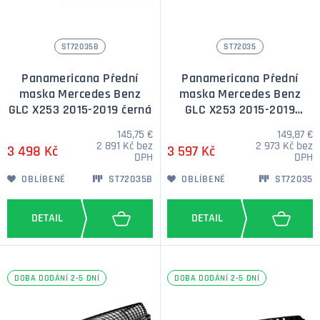
ST72035B
ST72035
Panamericana Přední
Panamericana Přední
maska Mercedes Benz
maska Mercedes Benz
GLC X253 2015-2019 černá
GLC X253 2015-2019
stříbrná
145,75 €
149,87 €
2 891 Kč bez
2 973 Kč bez
3 498 Kč
3 597 Kč
DPH
DPH
OBLÍBENÉ
ST72035B
OBLÍBENÉ
ST72035
DOBA DODÁNÍ 2-5 DNÍ
DOBA DODÁNÍ 2-5 DNÍ