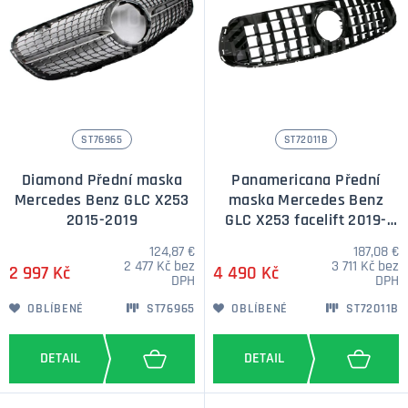
ST76965
ST72011B
Diamond Přední maska
Panamericana Přední
Mercedes Benz GLC X253
maska Mercedes Benz
2015-2019
GLC X253 facelift 2019-
černá
124,87 €
187,08 €
2 477 Kč bez
3 711 Kč bez
2 997 Kč
4 490 Kč
DPH
DPH
OBLÍBENÉ
ST76965
OBLÍBENÉ
ST72011B