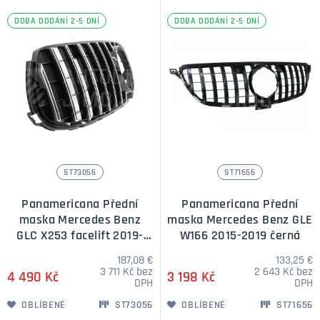
DOBA DODÁNÍ 2-5 DNÍ
DOBA DODÁNÍ 2-5 DNÍ
ST73056
ST71656
Panamericana Přední
Panamericana Přední
maska Mercedes Benz
maska Mercedes Benz GLE
GLC X253 facelift 2019-
W166 2015-2019 černá
stříbrná
187,08 €
133,25 €
3 711 Kč bez
2 643 Kč bez
4 490 Kč
3 198 Kč
DPH
DPH
OBLÍBENÉ
ST73056
OBLÍBENÉ
ST71656