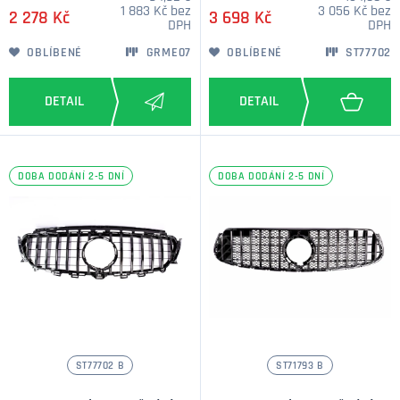
1 883 Kč bez
3 056 Kč bez
2 278 Kč
3 698 Kč
DPH
DPH
OBLÍBENÉ
GRME07
OBLÍBENÉ
ST77702
DOBA DODÁNÍ 2-5 DNÍ
DOBA DODÁNÍ 2-5 DNÍ
ST77702 B
ST71793 B