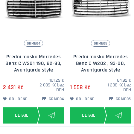
GRME04
GRME05
Přední maska Mercedes
Přední maska Mercedes
Benz C W201 190, 82-93,
Benz C W202 , 93-00,
Avantgarde style
Avantgarde style
101,29 €
64,92 €
2 009 Kč bez
1 288 Kč bez
2 431 Kč
1 558 Kč
DPH
DPH
OBLÍBENÉ
GRME04
OBLÍBENÉ
GRME05