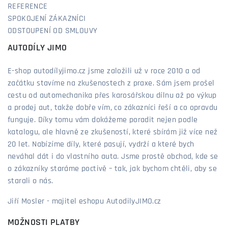
REFERENCE
SPOKOJENÍ ZÁKAZNÍCI
ODSTOUPENÍ OD SMLOUVY
AUTODÍLY JIMO
E-shop autodílyjimo.cz jsme založili už v roce 2010 a od
začátku stavíme na zkušenostech z praxe. Sám jsem prošel
cestu od automechanika přes karosářskou dílnu až po výkup
a prodej aut, takže dobře vím, co zákazníci řeší a co opravdu
funguje. Díky tomu vám dokážeme poradit nejen podle
katalogu, ale hlavně ze zkušeností, které sbírám již více než
20 let. Nabízíme díly, které pasují, vydrží a které bych
neváhal dát i do vlastního auta. Jsme prostě obchod, kde se
o zákazníky staráme poctivě – tak, jak bychom chtěli, aby se
starali o nás.
Jiří Mosler - majitel eshopu AutodilyJIMO.cz
MOŽNOSTI PLATBY