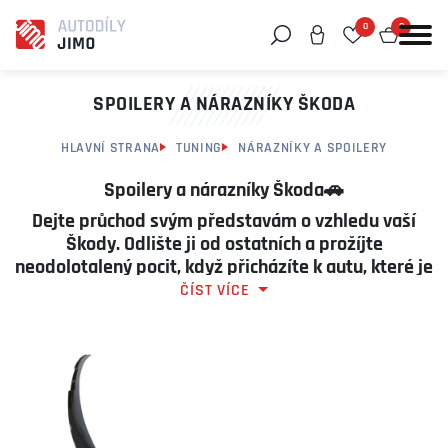
0
0
Můžeme vám pomoci něco najít?
SPOILERY A NÁRAZNÍKY ŠKODA
HLAVNÍ STRANA
TUNING
NÁRAZNÍKY A SPOILERY
Spoilery a nárazníky Škoda
🚗
Dejte průchod svým představám o vzhledu vaší
Škody. Odlište ji od ostatních a prožíjte
neodolotalený pocit, když přicházíte k autu, které je
na parkovišti jediné🎯
ČÍST VÍCE
🎯 Od agresivních spodních spoilerů pod nárazník, přes
robustní přídavné spoilery až po kompletní tuningové
bodykity – nabízíme produkty z odolného
ABS plastu
,
skelného
vlákna
(fiberglass) i laminátu, všechny připravené
pro přesné přilnutí k danému typu auta.