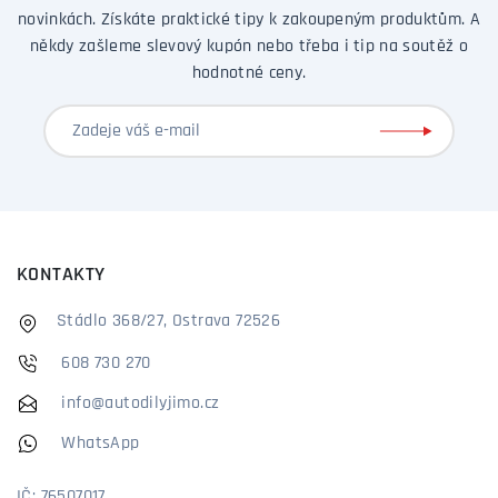
novinkách. Získáte praktické tipy k zakoupeným produktům. A
někdy zašleme slevový kupón nebo třeba i tip na soutěž o
hodnotné ceny.
KONTAKTY
Stádlo 368/27, Ostrava 72526
608 730 270
info@autodilyjimo.cz
WhatsApp
IČ: 76507017