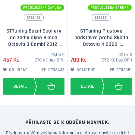
PRODLOUŽENÁ ZÁRUKA
PRODLOUŽENÁ ZÁRUKA
ST82422
ST83351
STTuning Boční Spoilery
STTuning Plastové
na zadní okno Škoda
nádstavce prahů Škoda
Octavia 3 Combi 2012-
Octavia 4 2020-
2019
současnost, piano black,
19,04 €
32,87 €
2ks
457 Kč
789 Kč
378 Kč bez DPH
652 Kč bez DPH
OBLÍBENÉ
ST82422
OBLÍBENÉ
ST83351
PŘIHLASTE SE K ODBĚRU NOVINEK.
Přednostně Vám zašleme informace o zbrusu nových akcích i