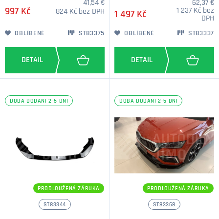
41,54 €
62,37 €
997 Kč
1 237 Kč bez
824 Kč bez DPH
1 497 Kč
DPH
OBLÍBENÉ
ST83375
OBLÍBENÉ
ST83337
DOBA DODÁNÍ 2-5 DNÍ
DOBA DODÁNÍ 2-5 DNÍ
PRODLOUŽENÁ ZÁRUKA
PRODLOUŽENÁ ZÁRUKA
ST83344
ST83368