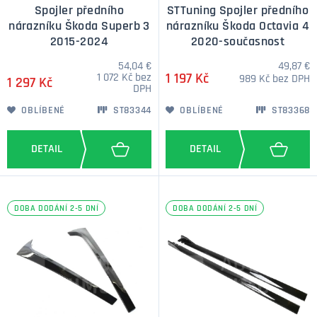
Spojler předního
STTuning Spojler předního
nárazníku Škoda Superb 3
nárazníku Škoda Octavia 4
2015-2024
2020-současnost
54,04 €
49,87 €
1 072 Kč bez
1 197 Kč
989 Kč bez DPH
1 297 Kč
DPH
OBLÍBENÉ
ST83344
OBLÍBENÉ
ST83368
DOBA DODÁNÍ 2-5 DNÍ
DOBA DODÁNÍ 2-5 DNÍ