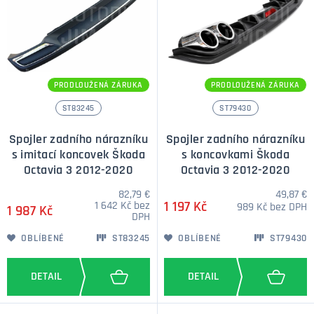
PRODLOUŽENÁ ZÁRUKA
PRODLOUŽENÁ ZÁRUKA
ST83245
ST79430
Spojler zadního nárazníku
Spojler zadního nárazníku
s imitací koncovek Škoda
s koncovkami Škoda
Octavia 3 2012-2020
Octavia 3 2012-2020
82,79 €
49,87 €
1 642 Kč bez
1 197 Kč
989 Kč bez DPH
1 987 Kč
DPH
OBLÍBENÉ
ST83245
OBLÍBENÉ
ST79430