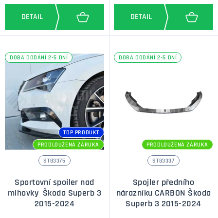
DOBA DODÁNÍ 2-5 DNÍ
DOBA DODÁNÍ 2-5 DNÍ
TOP PRODUKT
PRODLOUŽENÁ ZÁRUKA
PRODLOUŽENÁ ZÁRUKA
ST83375
ST83337
Sportovní spoiler nad
Spojler předního
mlhovky Škoda Superb 3
nárazníku CARBON Škoda
2015-2024
Superb 3 2015-2024