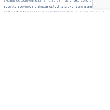
E-shop autodílyjimo.cz jsme založili už v roce 2010 a od
začátku stavíme na zkušenostech z praxe. Sám jsem prošel
cestu od automechanika přes karosářskou dílnu až po výkup
a prodej aut, takže dobře vím, co zákazníci řeší a co opravdu
funguje. Díky tomu vám dokážeme poradit nejen podle
katalogu, ale hlavně ze zkušeností, které sbírám již více než
20 let. Nabízíme díly, které pasují, vydrží a které bych
neváhal dát i do vlastního auta. Jsme prostě obchod, kde se
o zákazníky staráme poctivě – tak, jak bychom chtěli, aby se
starali o nás.
Jiří Mosler - majitel eshopu AutodilyJIMO.cz
MOŽNOSTI PLATBY
MOŽNOSTI DOPRAVY