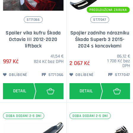
PRODLOUŽENÁ ZÁRUKA
ST71366
ST77047
Spoiler víka kufru Škoda
Spojler zadního nárazníku
Octavia III 2012-2020
Škoda Superb 3 2015-
liftback
2024 s koncovkami
41,54 €
86,12 €
997 Kč
1 708 Kč bez
824 Kč bez DPH
2 067 Kč
DPH
OBLÍBENÉ
ST71366
OBLÍBENÉ
ST77047
DOBA DODÁNÍ 2-5 DNÍ
DOBA DODÁNÍ 2-5 DNÍ