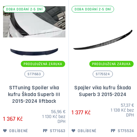
DOBA DODÁNÍ 2-5 DNÍ
DOBA DODÁNÍ 2-5 DNÍ
PRODLOUŽENÁ ZÁRUKA
PRODLOUŽENÁ ZÁRUKA
ST71663
ST75524
STTuning Spoiler víka
Spojler víka kufru Škoda
kufru Škoda Superb III
Superb 3 2015-2024
2015-2024 liftback
57,37 €
1 138 Kč bez
56,96 €
1 377 Kč
DPH
1 130 Kč bez
1 367 Kč
DPH
OBLÍBENÉ
ST71663
OBLÍBENÉ
ST75524