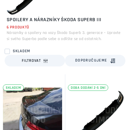
SPOILERY A NÁRAZNÍKY ŠKODA SUPERB III
6 PRODUKTŮ
Nárazníky a spoilery na vozy Škoda Superb 3. generace – Upravte
si svého Superba podle sebe a odlište se od ostatních.
SKLADEM
DOPORUČUJEME
FILTROVAT
SKLADEM
DOBA DODÁNÍ 2-5 DNÍ