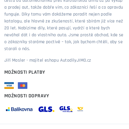
cestu od automechanika přes karosářskou dílnu až po výkup
a prodej aut, takže dobře vím, co zákazníci řeší a co opravdu
funguje. Díky tomu vám dokážeme poradit nejen podle
katalogu, ale hlavně ze zkušeností, které sbírám již více než
20 let. Nabízíme díly, které pasují, vydrží a které bych
neváhal dát i do vlastního auta. Jsme prostě obchod, kde se
o zákazníky staráme poctivě – tak, jak bychom chtěli, aby se
starali o nás.
Jiří Mosler - majitel eshopu AutodilyJIMO.cz
MOŽNOSTI PLATBY
MOŽNOSTI DOPRAVY