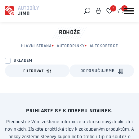
0
0
Můžeme vám pomoci něco najít?
ROHOŽE
HLAVNÍ STRANA
AUTODOPLŇKY
AUTOKOBERCE
SKLADEM
DOPORUČUJEME
FILTROVAT
PŘIHLASTE SE K ODBĚRU NOVINEK.
Přednostně Vám zašleme informace o zbrusu nových akcích i
novinkách. Získáte praktické tipy k zakoupeným produktům. A
někdy zašleme slevový kupón nebo třeba i tip na soutěž o