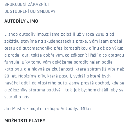
SPOKOJENÍ ZÁKAZNÍCI
ODSTOUPENÍ OD SMLOUVY
AUTODÍLY JIMO
E-shop autodílyjimo.cz jsme založili už v roce 2010 a od
začátku stavíme na zkušenostech z praxe. Sám jsem prošel
cestu od automechanika přes karosářskou dílnu až po výkup
a prodej aut, takže dobře vím, co zákazníci řeší a co opravdu
funguje. Díky tomu vám dokážeme poradit nejen podle
katalogu, ale hlavně ze zkušeností, které sbírám již více než
20 let. Nabízíme díly, které pasují, vydrží a které bych
neváhal dát i do vlastního auta. Jsme prostě obchod, kde se
o zákazníky staráme poctivě – tak, jak bychom chtěli, aby se
starali o nás.
Jiří Mosler - majitel eshopu AutodilyJIMO.cz
MOŽNOSTI PLATBY