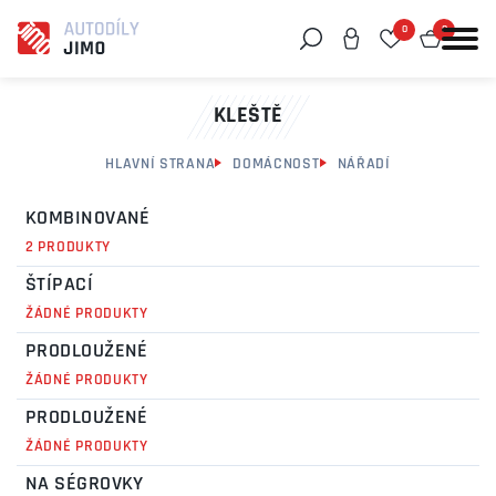
0
0
Můžeme vám pomoci něco najít?
KLEŠTĚ
HLAVNÍ STRANA
DOMÁCNOST
NÁŘADÍ
KOMBINOVANÉ
2 PRODUKTY
ŠTÍPACÍ
ŽÁDNÉ PRODUKTY
PRODLOUŽENÉ
ŽÁDNÉ PRODUKTY
PRODLOUŽENÉ
ŽÁDNÉ PRODUKTY
NA SÉGROVKY