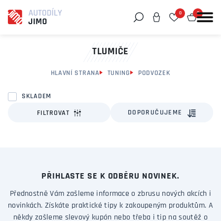
0
0
Můžeme vám pomoci něco najít?
TLUMIČE
HLAVNÍ STRANA
TUNING
PODVOZEK
SKLADEM
DOPORUČUJEME
FILTROVAT
PŘIHLASTE SE K ODBĚRU NOVINEK.
Přednostně Vám zašleme informace o zbrusu nových akcích i
novinkách. Získáte praktické tipy k zakoupeným produktům. A
někdy zašleme slevový kupón nebo třeba i tip na soutěž o