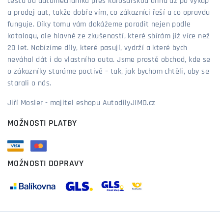
cestu od automechanika přes karosářskou dílnu až po výkup
a prodej aut, takže dobře vím, co zákazníci řeší a co opravdu
funguje. Díky tomu vám dokážeme poradit nejen podle
katalogu, ale hlavně ze zkušeností, které sbírám již více než
20 let. Nabízíme díly, které pasují, vydrží a které bych
neváhal dát i do vlastního auta. Jsme prostě obchod, kde se
o zákazníky staráme poctivě – tak, jak bychom chtěli, aby se
starali o nás.
Jiří Mosler - majitel eshopu AutodilyJIMO.cz
MOŽNOSTI PLATBY
MOŽNOSTI DOPRAVY