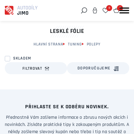
0
0
Můžeme vám pomoci něco najít?
LESKLÉ FÓLIE
HLAVNÍ STRANA
TUNING
POLEPY
SKLADEM
DOPORUČUJEME
FILTROVAT
PŘIHLASTE SE K ODBĚRU NOVINEK.
Přednostně Vám zašleme informace o zbrusu nových akcích i
novinkách. Získáte praktické tipy k zakoupeným produktům. A
někdy zašleme slevový kupón nebo třeba i tip na soutěž o