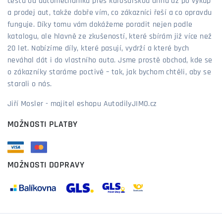
cestu od automechanika přes karosářskou dílnu až po výkup
a prodej aut, takže dobře vím, co zákazníci řeší a co opravdu
funguje. Díky tomu vám dokážeme poradit nejen podle
katalogu, ale hlavně ze zkušeností, které sbírám již více než
20 let. Nabízíme díly, které pasují, vydrží a které bych
neváhal dát i do vlastního auta. Jsme prostě obchod, kde se
o zákazníky staráme poctivě – tak, jak bychom chtěli, aby se
starali o nás.
Jiří Mosler - majitel eshopu AutodilyJIMO.cz
MOŽNOSTI PLATBY
MOŽNOSTI DOPRAVY