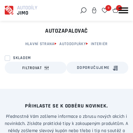
0
0
Můžeme vám pomoci něco najít?
AUTOZAPALOVAČ
HLAVNÍ STRANA
AUTODOPLŇKY
INTERIÉR
SKLADEM
DOPORUČUJEME
FILTROVAT
PŘIHLASTE SE K ODBĚRU NOVINEK.
Přednostně Vám zašleme informace o zbrusu nových akcích i
novinkách. Získáte praktické tipy k zakoupeným produktům. A
někdy zašleme slevový kupón nebo třeba i tip na soutěž o