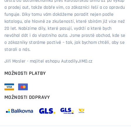
cestu od automechanika přes karosářskou dílnu až po výkup
a prodej aut, takže dobře vím, co zákazníci řeší a co opravdu
funguje. Díky tomu vám dokážeme poradit nejen podle
katalogu, ale hlavně ze zkušeností, které sbírám již více než
20 let. Nabízíme díly, které pasují, vydrží a které bych
neváhal dát i do vlastního auta. Jsme prostě obchod, kde se
o zákazníky staráme poctivě – tak, jak bychom chtěli, aby se
starali o nás.
Jiří Mosler - majitel eshopu AutodilyJIMO.cz
MOŽNOSTI PLATBY
MOŽNOSTI DOPRAVY