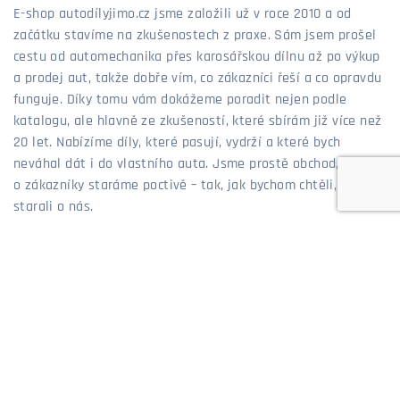
E-shop autodílyjimo.cz jsme založili už v roce 2010 a od
začátku stavíme na zkušenostech z praxe. Sám jsem prošel
cestu od automechanika přes karosářskou dílnu až po výkup
a prodej aut, takže dobře vím, co zákazníci řeší a co opravdu
funguje. Díky tomu vám dokážeme poradit nejen podle
katalogu, ale hlavně ze zkušeností, které sbírám již více než
20 let. Nabízíme díly, které pasují, vydrží a které bych
neváhal dát i do vlastního auta. Jsme prostě obchod, kde se
o zákazníky staráme poctivě – tak, jak bychom chtěli, aby se
starali o nás.
Jiří Mosler - majitel eshopu AutodilyJIMO.cz
MOŽNOSTI PLATBY
MOŽNOSTI DOPRAVY