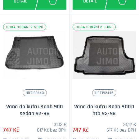
DOBA DODÁNÍ 2-5 DNÍ
DOBA DODÁNÍ 2-5 DNÍ
HDT199443
HDT192446
Vana do kufru Saab 900
Vana do kufru Saab 9000
sedan 92-98
htb 92-98
31,12 €
31,12 €
747 Kč
747 Kč
617 Kč bez DPH
617 Kč bez DPH