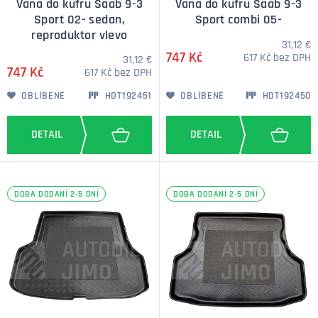
Vana do kufru Saab 9-3
Vana do kufru Saab 9-3
Sport 02- sedan,
Sport combi 05-
reproduktor vlevo
31,12 €
747 Kč
617 Kč bez DPH
31,12 €
747 Kč
617 Kč bez DPH
OBLÍBENÉ
HDT192451
OBLÍBENÉ
HDT192450
DOBA DODÁNÍ 2-5 DNÍ
DOBA DODÁNÍ 2-5 DNÍ