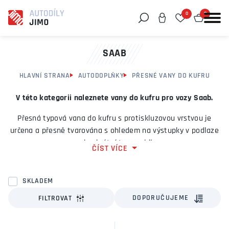
0
0
Můžeme vám pomoci něco najít?
SAAB
HLAVNÍ STRANA
AUTODOPLŇKY
PŘESNÉ VANY DO KUFRU
V této kategorii naleznete vany do kufru pro vozy Saab.
Přesná typová vana do kufru s protiskluzovou vrstvou je
určena a přesně tvarována s ohledem na výstupky v podlaze
pro konkrétní typ vozidla.
ČÍST VÍCE
Má zvýšený okraj cca 4-5cm, chránící interiér kufru před
kapalnými a sypkými nečistotami.
SKLADEM
Vana do kufru je vyrobena z omyvatelného materiálu,
DOPORUČUJEME
FILTROVAT
odolného proti olejům a benzínu. Posunu převážených
předmětů zamezuje protiskluzová vrstva.