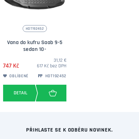
HDT192452
Vana do kufru Saab 9-5
sedan 10-
31,12 €
747 Kč
617 Kč bez DPH
OBLÍBENÉ
HDT192452
PŘIHLASTE SE K ODBĚRU NOVINEK.