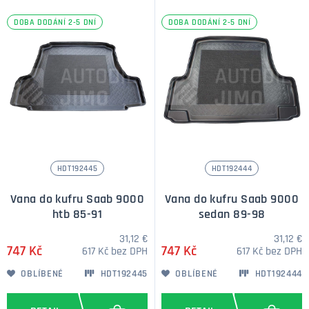
DOBA DODÁNÍ 2-5 DNÍ
DOBA DODÁNÍ 2-5 DNÍ
HDT192445
HDT192444
Vana do kufru Saab 9000
Vana do kufru Saab 9000
htb 85-91
sedan 89-98
31,12 €
31,12 €
747 Kč
747 Kč
617 Kč bez DPH
617 Kč bez DPH
OBLÍBENÉ
HDT192445
OBLÍBENÉ
HDT192444