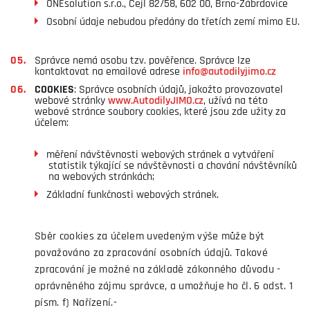
ONEsolution s.r.o., Cejl 82/58, 602 00, Brno-Zábrdovice
Osobní údaje nebudou předány do třetích zemí mimo EU.
Správce nemá osobu tzv. pověřence. Správce lze
kontaktovat na emailové adrese
info@autodilyjimo.cz
COOKIES
: Správce osobních údajů, jakožto provozovatel
webové stránky
www.AutodilyJIMO.cz
, užívá na této
webové stránce soubory cookies, které jsou zde užity za
účelem:
měření návštěvnosti webových stránek a vytváření
statistik týkající se návštěvnosti a chování návštěvníků
na webových stránkách;
Základní funkčnosti webových stránek.
Sběr cookies za účelem uvedeným výše může být
považováno za zpracování osobních údajů. Takové
zpracování je možné na základě zákonného důvodu -
oprávněného zájmu správce, a umožňuje ho čl. 6 odst. 1
písm. f) Nařízení.-