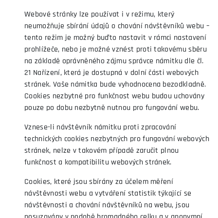
Webové stránky lze používat i v režimu, který
neumožňuje sbírání údajů o chování návštěvníků webu –
tento režim je možný buďto nastavit v rámci nastavení
prohlížeče, nebo je možné vznést proti takovému sběru
na základě oprávněného zájmu správce námitku dle čl.
21 Nařízení, která je dostupná v dolní části webových
stránek. Vaše námitka bude vyhodnocena bezodkladně.
Cookies nezbytné pro funkčnost webu budou uchovány
pouze po dobu nezbytně nutnou pro fungování webu.
Vznese-li návštěvník námitku proti zpracování
technických cookies nezbytných pro fungování webových
stránek, nelze v takovém případě zaručit plnou
funkčnost a kompatibilitu webových stránek.
Cookies, které jsou sbírány za účelem měření
návštěvnosti webu a vytváření statistik týkající se
návštěvnosti a chování návštěvníků na webu, jsou
posuzovány v podobě hromadného celku a v anonymní