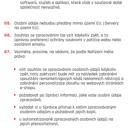
softwarů, služeb a aplikací, které však v současné době
společnost nevyužívá.
Osobní údaje nebudou předány mimo území EU. (Servery
na území EU)
Souhlas se zpracováním lze vzít kdykoliv zpět, a to
úpravou preferencí ochrany soukromí v patičce webu nebo
zasláním emailu.
Vezměte, prosíme, na vědomí, že podle Nařízení máte
právo:
vzít souhlas se zpracováním osobních údajů kdykoliv
zpět, toto zpětvzetí bude mít za následek zabránění
spouštění remarketingových kódů reklamních nástrojů a
zabránění personalizace obsahu na webových stránkách
e-shopu.
požadovat po Správci informaci, jaké vaše osobní údaje
zpracovává,
vyžádat si u Správce přístup k vašim zpracovávaným
osobním údajům a požadovat jejich kopii,
u automatizovaně zpracovaných osobních údajů na
jejich přenositelnost,