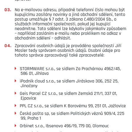
Na e-mailovou adresu, případně telefonní číslo mohou být
kupujícímu zasílány novinky a jiná obchodní sdělení, tento
postup umožňuje § 7 odst. 3 zákona č.480/2004 Sb., o
službách informační společnosti, pokud jej kupující
neodmítne. Tato sdělení lze kdykoliv jakýmkoliv způsobem
– například zasláním e-mailu nebo proklikem na odkaz v
obchodním sdělení – odhlásit.
Zpracování osobních údajů je prováděno společností Jiří
Mosler tedy správcem osobních údajů. Osobní údaje pro
tohoto správce zpracovávají také zpracovatelé:
STORMWARE s.r.o., se sídlem Za Prachárnou 4962/45,
586 01, Jihlava
iPodnik cloud s.r.o., se sídlem Jiráskova 306, 252 25,
Jinočany
Geis Parcel CZ s.r.o., se sídlem Zemská 211/1, 337 01,
Ejpovice
PPL CZ s.r.o., se sídlem K Borovému 99, 251 01, Jažlovice
Česká pošta sp, se sídlem Politických věznů 909/4, 225
99, Praha 1
Orbinet s.r.o., Ibsenova 496/19, 779 00, Olomouc