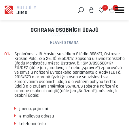
0
0
Můžeme vám pomoci něco najít?
OCHRANA OSOBNÍCH ÚDAJŮ
HLAVNÍ STRANA
Společnost Jiří Mosler se sídlem Stádlo 368/27, Ostrava-
Krásné Pole, 725 26, IČ 76507017, zapsána u živnostenského
úřadu Magistrátu města Ostravy, č.j: SMO/096588/17/
ŽÚ/REZ (dále jen „prodávající“ nebo „správce“) zpracovává
ve smyslu nařízení Evropského parlamentu a Rady (EU) č.
2016/679 o ochraně fyzických osob v souvislosti se
zpracováním osobních údajů a o volném pohybu těchto
údajů a o zrušení směrnice 95/46/ES (obecné nařízení o
ochraně osobních údajů)(dále jen „Nařízení“), následující
osobní údaje:
jméno, příjmení
e-mailovou adresu
telefonní číslo