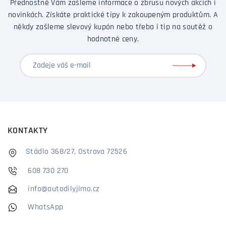
Přednostně Vám zašleme informace o zbrusu nových akcích i
novinkách. Získáte praktické tipy k zakoupeným produktům. A
někdy zašleme slevový kupón nebo třeba i tip na soutěž o
hodnotné ceny.
KONTAKTY
Stádlo 368/27, Ostrava 72526
608 730 270
info@autodilyjimo.cz
WhatsApp