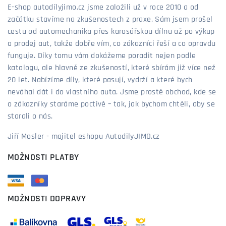
E-shop autodílyjimo.cz jsme založili už v roce 2010 a od
začátku stavíme na zkušenostech z praxe. Sám jsem prošel
cestu od automechanika přes karosářskou dílnu až po výkup
a prodej aut, takže dobře vím, co zákazníci řeší a co opravdu
funguje. Díky tomu vám dokážeme poradit nejen podle
katalogu, ale hlavně ze zkušeností, které sbírám již více než
20 let. Nabízíme díly, které pasují, vydrží a které bych
neváhal dát i do vlastního auta. Jsme prostě obchod, kde se
o zákazníky staráme poctivě – tak, jak bychom chtěli, aby se
starali o nás.
Jiří Mosler - majitel eshopu AutodilyJIMO.cz
MOŽNOSTI PLATBY
MOŽNOSTI DOPRAVY