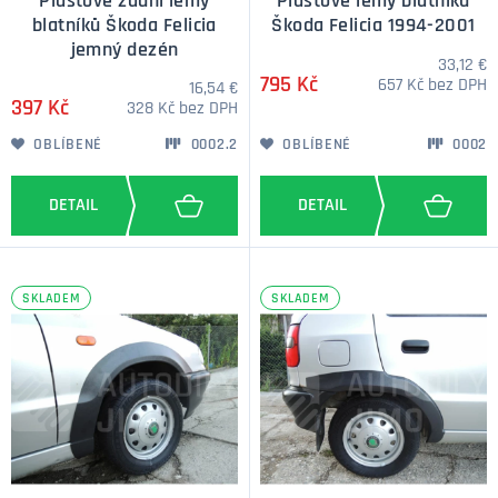
Plastové zadní lemy
Plastové lemy blatníku
blatníků Škoda Felicia
Škoda Felicia 1994-2001
jemný dezén
33,12 €
795 Kč
657 Kč bez DPH
16,54 €
397 Kč
328 Kč bez DPH
OBLÍBENÉ
0002.2
OBLÍBENÉ
0002
SKLADEM
SKLADEM