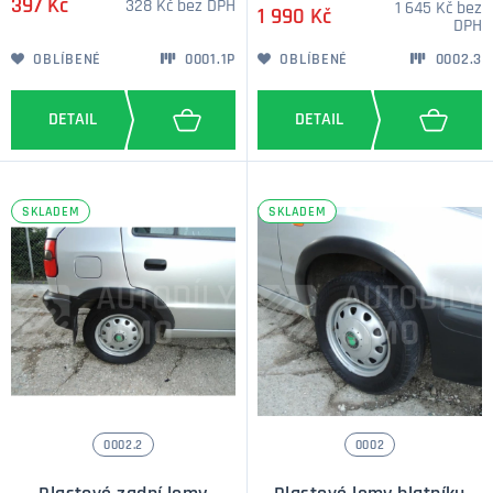
397 Kč
328 Kč bez DPH
1 645 Kč bez
1 990 Kč
DPH
OBLÍBENÉ
0001.1P
OBLÍBENÉ
0002.3
SKLADEM
SKLADEM
0002.2
0002