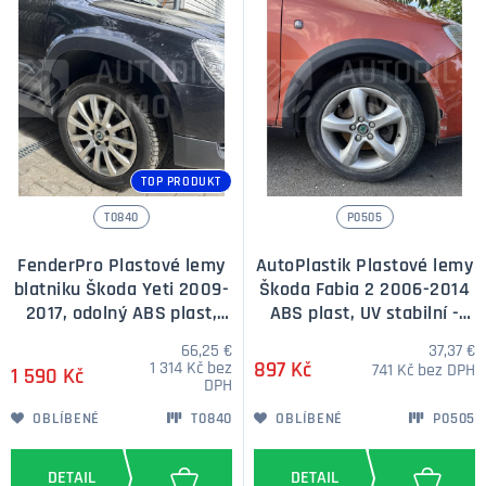
TOP PRODUKT
T0840
P0505
FenderPro Plastové lemy
AutoPlastik Plastové lemy
blatniku Škoda Yeti 2009-
Škoda Fabia 2 2006-2014
2017, odolný ABS plast,
ABS plast, UV stabilní -
sada 4ks
sada 4ks
66,25 €
37,37 €
1 314 Kč bez
897 Kč
741 Kč bez DPH
1 590 Kč
DPH
OBLÍBENÉ
T0840
OBLÍBENÉ
P0505