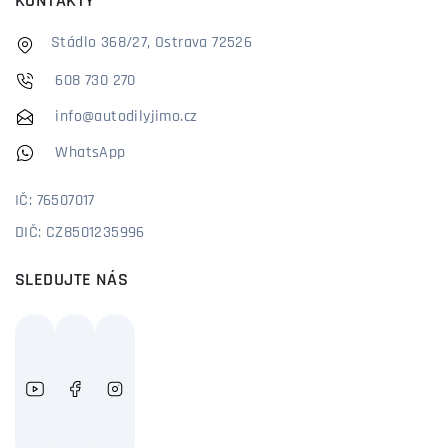
KONTAKTY
Stádlo 368/27, Ostrava 72526
608 730 270
info@autodilyjimo.cz
WhatsApp
IČ: 76507017
DIČ: CZ8501235996
SLEDUJTE NÁS