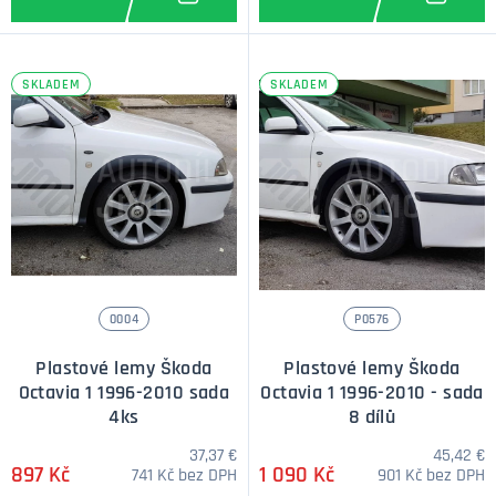
SKLADEM
SKLADEM
0004
P0576
Plastové lemy Škoda
Plastové lemy Škoda
Octavia 1 1996-2010 sada
Octavia 1 1996-2010 - sada
4ks
8 dílů
37,37 €
45,42 €
897 Kč
1 090 Kč
741 Kč bez DPH
901 Kč bez DPH