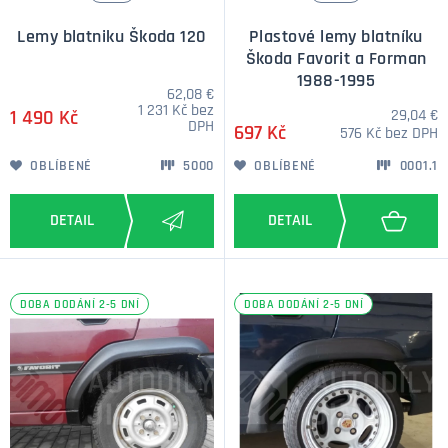
Lemy blatniku Škoda 120
Plastové lemy blatníku
Škoda Favorit a Forman
1988-1995
62,08 €
1 231 Kč bez
29,04 €
1 490 Kč
DPH
697 Kč
576 Kč bez DPH
OBLÍBENÉ
5000
OBLÍBENÉ
0001.1
DOBA DODÁNÍ 2-5 DNÍ
DOBA DODÁNÍ 2-5 DNÍ