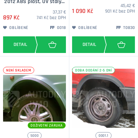
2012 ABS plast, UV stálý -
45,42 €
sada 4ks
1 090 Kč
901 Kč bez DPH
37,37 €
897 Kč
741 Kč bez DPH
OBLÍBENÉ
0018
OBLÍBENÉ
T0830
NENÍ SKLADEM
DOBA DODÁNÍ 2-5 DNÍ
DOŽIVOTNÍ ZÁRUKA
5000
0001.1