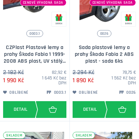
CENOVĚ VÝHODNÁ SADA
CENOVĚ VÝHODNÁ SADA
0003.1
0026
CZPlast Plastové lemy a
Sada plastové lemy a
prahy Škoda Fabia 1 1999-
prahy Škoda Fabia 2 ABS
2008 ABS plast, UV stálý -
plast - sada 6ks
sada 6ks
2 182 Kč
2 294 Kč
82,92 €
78,75 €
1 645 Kč bez
1 562 Kč bez
1 990 Kč
1 890 Kč
DPH
DPH
OBLÍBENÉ
0003.1
OBLÍBENÉ
0026
SKLADEM
SKLADEM