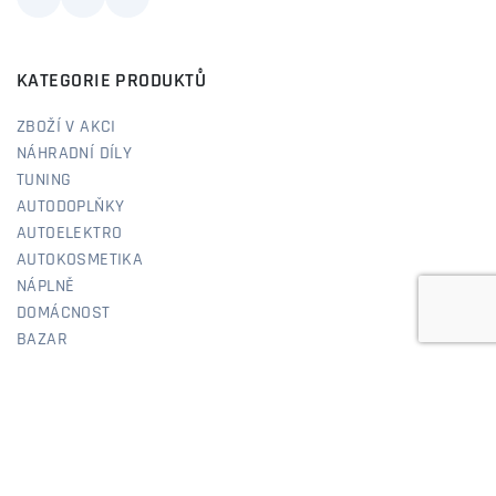
KATEGORIE PRODUKTŮ
ZBOŽÍ V AKCI
NÁHRADNÍ DÍLY
TUNING
AUTODOPLŇKY
AUTOELEKTRO
AUTOKOSMETIKA
NÁPLNĚ
DOMÁCNOST
BAZAR
RYCHLÉ ODKAZY
O NÁS
NÁVODY & PODPORA
DOPRAVA