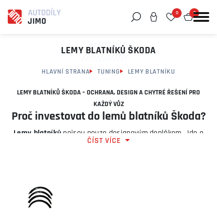
0
0
Můžeme vám pomoci něco najít?
LEMY BLATNÍKŮ ŠKODA
HLAVNÍ STRANA
TUNING
LEMY BLATNÍKU
LEMY BLATNÍKŮ ŠKODA – OCHRANA, DESIGN A CHYTRÉ ŘEŠENÍ PRO
KAŽDÝ VŮZ
Proč investovat do lemů blatníků Škoda?
Lemy blatníků
nejsou pouze designovým doplňkem. Jde o
ČÍST VÍCE
praktické a účinné prvky ochrany karoserie, které pomáhají
zachovat hodnotu vozu a zlepšují jeho vzhled.
Hlavní výhody lemů blatníků:
ochrana blatníků před odřením při parkování
zakrytí stávajícího poškození nebo neodborných oprav