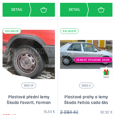
SKLADEM
SKLADEM
CENOVĚ VÝHODNÁ SADA
0001.1P
0002.3
Plastové přední lemy
Plastové prahy a lemy
Škoda Favorit, Forman
Škoda Felicia sada 6ks
16,54 €
2 094 Kč
82,92 €