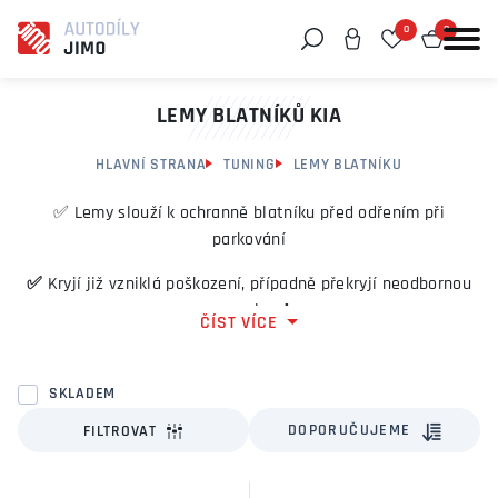
0
0
Můžeme vám pomoci něco najít?
LEMY BLATNÍKŮ KIA
HLAVNÍ STRANA
TUNING
LEMY BLATNÍKU
✅ Lemy slouží k ochranně blatníku před odřením při
parkování
✅
Kryjí již vzniklá poškození, případně překryjí neodbornou
opravu lemů.
ČÍST VÍCE
✅ Lemy chrání vnitřní hranu blatníku proti odletujícím
kamínkům
SKLADEM
✅ Lemy zvýrazní linii blatníků a změní design vozidla. Samy
DOPORUČUJEME
FILTROVAT
automobilky své běžné modely opatřují lemy a po té takové
vozy prodávají ve speciálních výbavách, jako je Alltrack,