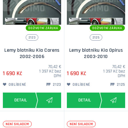
DOŽIVOTNÍ ZÁRUKA
DOŽIVOTNÍ ZÁRUKA
2123
2125
Lemy blatniku Kia Carens
Lemy blatniku Kia Opirus
2002-2006
2003-2010
70,42 €
70,42 €
1 397 Kč bez
1 397 Kč bez
1 690 Kč
1 690 Kč
DPH
DPH
OBLÍBENÉ
2123
OBLÍBENÉ
2125
NENÍ SKLADEM
NENÍ SKLADEM