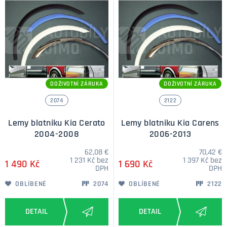
DOŽIVOTNÍ ZÁRUKA
DOŽIVOTNÍ ZÁRUKA
2074
2122
Lemy blatniku Kia Cerato
Lemy blatniku Kia Carens
2004-2008
2006-2013
62,08 €
70,42 €
1 231 Kč bez
1 397 Kč bez
1 490 Kč
1 690 Kč
DPH
DPH
OBLÍBENÉ
2074
OBLÍBENÉ
2122