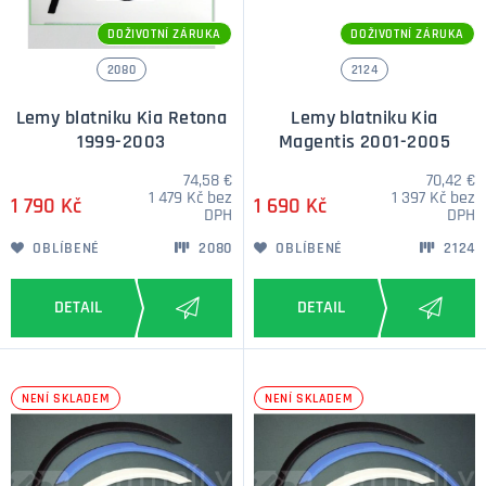
DOŽIVOTNÍ ZÁRUKA
DOŽIVOTNÍ ZÁRUKA
2080
2124
Lemy blatniku Kia Retona
Lemy blatniku Kia
1999-2003
Magentis 2001-2005
74,58 €
70,42 €
1 479 Kč bez
1 397 Kč bez
1 790 Kč
1 690 Kč
DPH
DPH
OBLÍBENÉ
2080
OBLÍBENÉ
2124
NENÍ SKLADEM
NENÍ SKLADEM