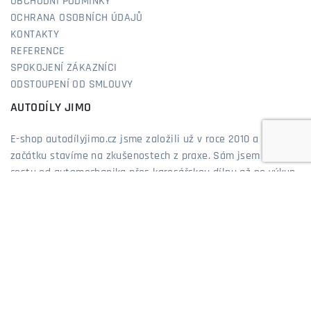
OBCHODNÍ PODMÍNKY
OCHRANA OSOBNÍCH ÚDAJŮ
KONTAKTY
REFERENCE
SPOKOJENÍ ZÁKAZNÍCI
ODSTOUPENÍ OD SMLOUVY
AUTODÍLY JIMO
E-shop autodílyjimo.cz jsme založili už v roce 2010 a od
začátku stavíme na zkušenostech z praxe. Sám jsem prošel
cestu od automechanika přes karosářskou dílnu až po výkup
a prodej aut, takže dobře vím, co zákazníci řeší a co opravdu
funguje. Díky tomu vám dokážeme poradit nejen podle
katalogu, ale hlavně ze zkušeností, které sbírám již více než
20 let. Nabízíme díly, které pasují, vydrží a které bych
neváhal dát i do vlastního auta. Jsme prostě obchod, kde se
o zákazníky staráme poctivě – tak, jak bychom chtěli, aby se
starali o nás.