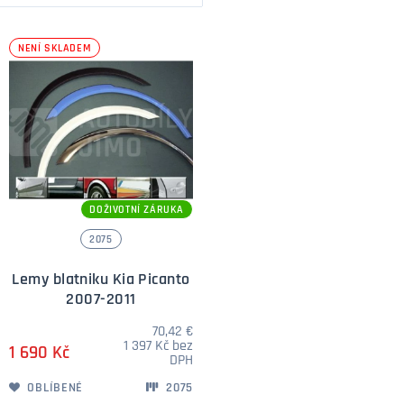
NENÍ SKLADEM
DOŽIVOTNÍ ZÁRUKA
2075
Lemy blatniku Kia Picanto
2007-2011
70,42 €
1 397 Kč bez
1 690 Kč
DPH
OBLÍBENÉ
2075