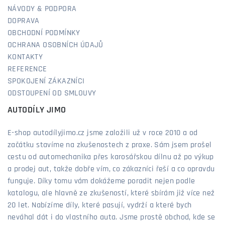
NÁVODY & PODPORA
DOPRAVA
OBCHODNÍ PODMÍNKY
OCHRANA OSOBNÍCH ÚDAJŮ
KONTAKTY
REFERENCE
SPOKOJENÍ ZÁKAZNÍCI
ODSTOUPENÍ OD SMLOUVY
AUTODÍLY JIMO
E-shop autodílyjimo.cz jsme založili už v roce 2010 a od
začátku stavíme na zkušenostech z praxe. Sám jsem prošel
cestu od automechanika přes karosářskou dílnu až po výkup
a prodej aut, takže dobře vím, co zákazníci řeší a co opravdu
funguje. Díky tomu vám dokážeme poradit nejen podle
katalogu, ale hlavně ze zkušeností, které sbírám již více než
20 let. Nabízíme díly, které pasují, vydrží a které bych
neváhal dát i do vlastního auta. Jsme prostě obchod, kde se