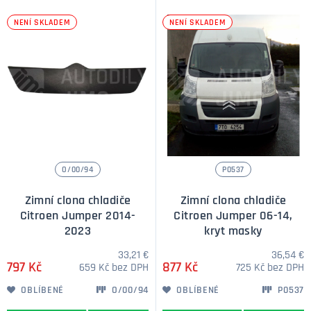
úspora paliva v chladném období
NENÍ SKLADEM
NENÍ SKLADEM
ochrana chladiče před korozí, solí, sněhem a nečistotami
robustní konstrukce a odolné materiály
snadná a přesná montáž pro modelové varianty Citroën
kompatibilita s konkrétními roky a typy modelů
O/00/94
P0537
Zimní clona chladiče
Zimní clona chladiče
Citroen Jumper 2014-
Citroen Jumper 06-14,
2023
kryt masky
33,21 €
36,54 €
797 Kč
877 Kč
659 Kč bez DPH
725 Kč bez DPH
OBLÍBENÉ
O/00/94
OBLÍBENÉ
P0537