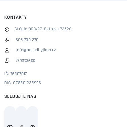
KONTAKTY
Stádlo 368/27, Ostrava 72526
608 730 270
info@autodilyjimo.cz
WhatsApp
IČ: 76507017
DIČ: CZ8501235996
SLEDUJTE NÁS