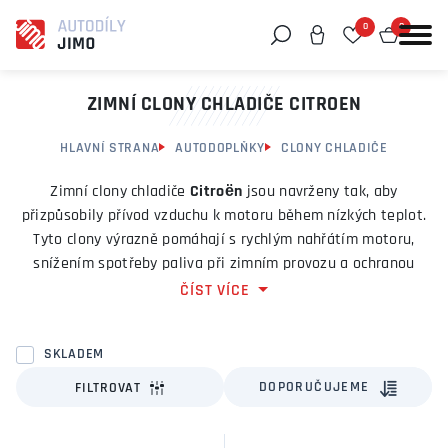
0
0
Můžeme vám pomoci něco najít?
ZIMNÍ CLONY CHLADIČE CITROEN
HLAVNÍ STRANA
AUTODOPLŇKY
CLONY CHLADIČE
Zimní clony chladiče
Citroën
jsou navrženy tak, aby
přizpůsobily přívod vzduchu k motoru během nízkých teplot.
Tyto clony výrazně pomáhají s rychlým nahřátím motoru,
snížením spotřeby paliva při zimním provozu a ochranou
chladiče před solí, sněhem a nečistotami. V naší nabídce
ČÍST VÍCE
najdete clony pro různé modely Citroënu z kvalitních
materiálů a v přesném zpracování.
SKLADEM
Hlavní výhody
DOPORUČUJEME
FILTROVAT
rychlejší dosažení provozní teploty motoru