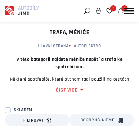
0
0
Můžeme vám pomoci něco najít?
TRAFA, MĚNIČE
HLAVNÍ STRANA
AUTOELEKTRO
V této kategorii najdete měniče napětí a trafa ke
spotřebičům.
Některé spotřebiče, které bychom rádi použili na cestách
nemají konektor do autozapalovače. Typický příklad je váš
ČÍST VÍCE
notebook, který má omezenou výdrž baterie a vy víte, že
celou cestu nevydží. V této situaci pomůže měnič, který
dovolí připojit na elektroinstalaci automobilu.
SKLADEM
DOPORUČUJEME
FILTROVAT
Najdete zde napak měniče napětí, které dovolují použít
autoplňky v síti 230V.