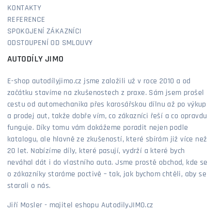
KONTAKTY
REFERENCE
SPOKOJENÍ ZÁKAZNÍCI
ODSTOUPENÍ OD SMLOUVY
AUTODÍLY JIMO
E-shop autodílyjimo.cz jsme založili už v roce 2010 a od
začátku stavíme na zkušenostech z praxe. Sám jsem prošel
cestu od automechanika přes karosářskou dílnu až po výkup
a prodej aut, takže dobře vím, co zákazníci řeší a co opravdu
funguje. Díky tomu vám dokážeme poradit nejen podle
katalogu, ale hlavně ze zkušeností, které sbírám již více než
20 let. Nabízíme díly, které pasují, vydrží a které bych
neváhal dát i do vlastního auta. Jsme prostě obchod, kde se
o zákazníky staráme poctivě – tak, jak bychom chtěli, aby se
starali o nás.
Jiří Mosler - majitel eshopu AutodilyJIMO.cz