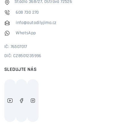
Stádlo 368/27, Ostrava 72526
608 730 270
info@autodilyjimo.cz
WhatsApp
IČ: 76507017
DIČ: CZ8501235996
SLEDUJTE NÁS