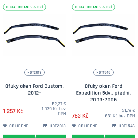
DOBA DODÁNÍ 2-5 DNÍ
DOBA DODÁNÍ 2-5 DNÍ
HDT2013
HDT1546
Ofuky oken Ford Custom,
Ofuky oken Ford
2012-
Expedition 5dv., přední,
2003-2006
52,37 €
1 039 Kč bez
31,79 €
1 257 Kč
DPH
763 Kč
631 Kč bez DPH
OBLÍBENÉ
HDT2013
OBLÍBENÉ
HDT1546