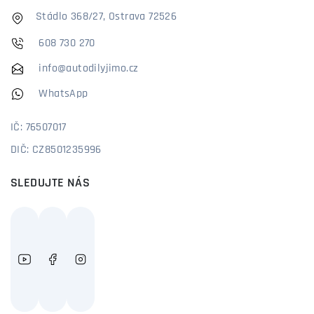
Stádlo 368/27, Ostrava 72526
608 730 270
info@autodilyjimo.cz
WhatsApp
IČ: 76507017
DIČ: CZ8501235996
SLEDUJTE NÁS