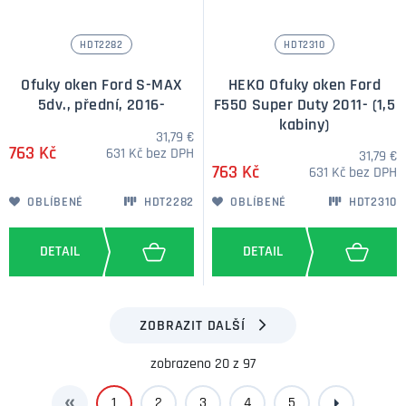
HDT2282
HDT2310
Ofuky oken Ford S-MAX
HEKO Ofuky oken Ford
5dv., přední, 2016-
F550 Super Duty 2011- (1,5
kabiny)
31,79 €
763 Kč
631 Kč bez DPH
31,79 €
763 Kč
631 Kč bez DPH
OBLÍBENÉ
HDT2282
OBLÍBENÉ
HDT2310
ZOBRAZIT DALŠÍ
zobrazeno 20 z 97
1
2
3
4
5