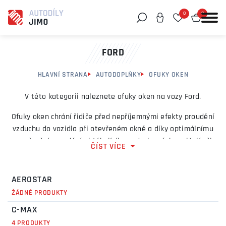
0
0
Můžeme vám pomoci něco najít?
FORD
HLAVNÍ STRANA
AUTODOPLŇKY
OFUKY OKEN
V této kategorii naleznete ofuky oken na vozy Ford.
Ofuky oken chrání řidiče před nepříjemnými efekty proudění
vzduchu do vozidla při otevřeném okně a díky optimálnímu
usměrnění proudění obtékajícího vzduchu ofuky snižují při
ČÍST VÍCE
pootevřeném okénku vznikající hluk a průvan.
AEROSTAR
ŽÁDNÉ PRODUKTY
C-MAX
4 PRODUKTY