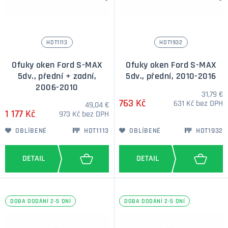
HDT1113
HDT1932
Ofuky oken Ford S-MAX
Ofuky oken Ford S-MAX
5dv., přední + zadní,
5dv., přední, 2010-2016
2006-2010
31,79 €
763 Kč
631 Kč bez DPH
49,04 €
1 177 Kč
973 Kč bez DPH
OBLÍBENÉ
HDT1113
OBLÍBENÉ
HDT1932
DOBA DODÁNÍ 2-5 DNÍ
DOBA DODÁNÍ 2-5 DNÍ