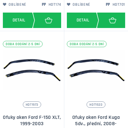
OBLÍBENÉ
HDT174
OBLÍBENÉ
HDT701
DOBA DODÁNÍ 2-5 DNÍ
DOBA DODÁNÍ 2-5 DNÍ
HDT1973
HDT1533
Ofuky oken Ford F-150 XLT,
Ofuky oken Ford Kuga
1999-2003
5dv., přední, 2008-