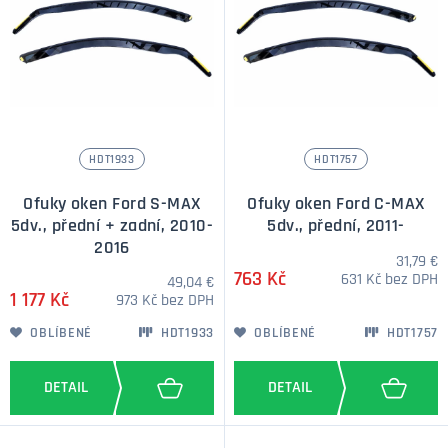
HDT1933
HDT1757
Ofuky oken Ford S-MAX
Ofuky oken Ford C-MAX
5dv., přední + zadní, 2010-
5dv., přední, 2011-
2016
31,79 €
763 Kč
631 Kč bez DPH
49,04 €
1 177 Kč
973 Kč bez DPH
OBLÍBENÉ
HDT1933
OBLÍBENÉ
HDT1757