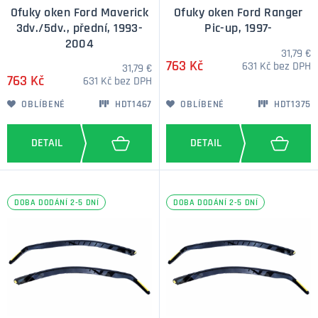
Ofuky oken Ford Maverick
Ofuky oken Ford Ranger
3dv./5dv., přední, 1993-
Pic-up, 1997-
2004
31,79 €
763 Kč
631 Kč bez DPH
31,79 €
763 Kč
631 Kč bez DPH
OBLÍBENÉ
HDT1467
OBLÍBENÉ
HDT1375
DOBA DODÁNÍ 2-5 DNÍ
DOBA DODÁNÍ 2-5 DNÍ