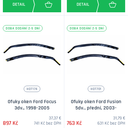
DOBA DODÁNÍ 2-5 DNÍ
DOBA DODÁNÍ 2-5 DNÍ
HDT174
HDT701
Ofuky oken Ford Focus
Ofuky oken Ford Fusion
3dv., 1998-2005
5dv., přední, 2003-
37,37 €
31,79 €
897 Kč
763 Kč
741 Kč bez DPH
631 Kč bez DPH