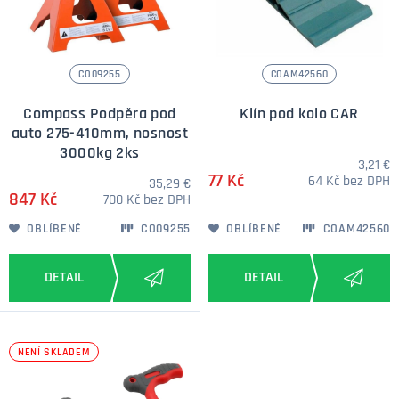
CO09255
COAM42560
Compass Podpěra pod
Klín pod kolo CAR
auto 275-410mm, nosnost
3000kg 2ks
3,21 €
77 Kč
64 Kč bez DPH
35,29 €
847 Kč
700 Kč bez DPH
OBLÍBENÉ
CO09255
OBLÍBENÉ
COAM42560
NENÍ SKLADEM