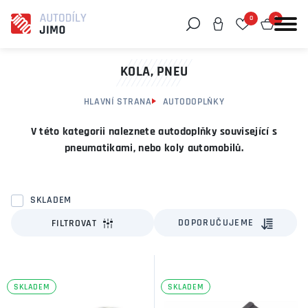
0
0
Můžeme vám pomoci něco najít?
KOLA, PNEU
HLAVNÍ STRANA
AUTODOPLŇKY
V této kategorii naleznete autodoplňky související s
pneumatikami, nebo koly automobilů.
SKLADEM
DOPORUČUJEME
FILTROVAT
SKLADEM
SKLADEM