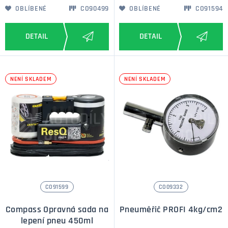
OBLÍBENÉ
CO90499
OBLÍBENÉ
CO91594
NENÍ SKLADEM
NENÍ SKLADEM
CO91599
CO09332
Compass Opravná sada na
Pneuměřič PROFI 4kg/cm2
lepení pneu 450ml