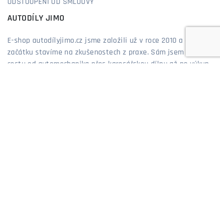
ODSTOUPENÍ OD SMLOUVY
AUTODÍLY JIMO
E-shop autodílyjimo.cz jsme založili už v roce 2010 a od
začátku stavíme na zkušenostech z praxe. Sám jsem prošel
cestu od automechanika přes karosářskou dílnu až po výkup
a prodej aut, takže dobře vím, co zákazníci řeší a co opravdu
funguje. Díky tomu vám dokážeme poradit nejen podle
katalogu, ale hlavně ze zkušeností, které sbírám již více než
20 let. Nabízíme díly, které pasují, vydrží a které bych
neváhal dát i do vlastního auta. Jsme prostě obchod, kde se
o zákazníky staráme poctivě – tak, jak bychom chtěli, aby se
starali o nás.
Jiří Mosler - majitel eshopu AutodilyJIMO.cz
MOŽNOSTI PLATBY