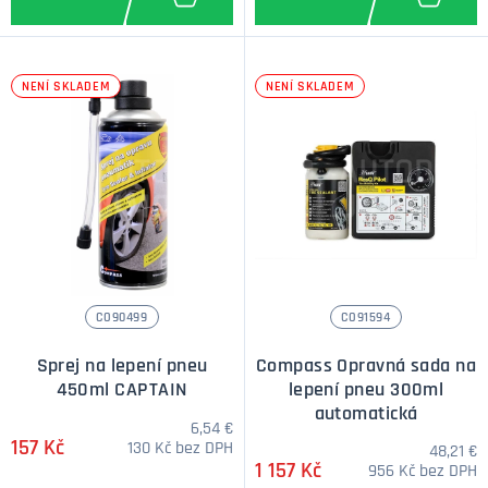
NENÍ SKLADEM
NENÍ SKLADEM
CO90499
CO91594
Sprej na lepení pneu
Compass Opravná sada na
450ml CAPTAIN
lepení pneu 300ml
automatická
6,54 €
157 Kč
130 Kč bez DPH
48,21 €
1 157 Kč
956 Kč bez DPH