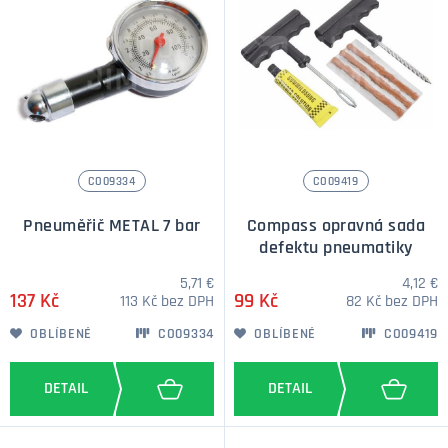
CO09334
CO09419
Pneuměřič METAL 7 bar
Compass opravná sada
defektu pneumatiky
5,71 €
4,12 €
137 Kč
99 Kč
113 Kč bez DPH
82 Kč bez DPH
OBLÍBENÉ
CO09334
OBLÍBENÉ
CO09419