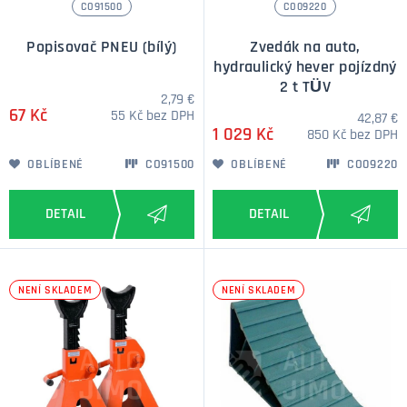
CO91500
CO09220
Popisovač PNEU (bílý)
Zvedák na auto,
hydraulický hever pojízdný
2 t TÜV
2,79 €
67 Kč
55 Kč bez DPH
42,87 €
1 029 Kč
850 Kč bez DPH
OBLÍBENÉ
CO91500
OBLÍBENÉ
CO09220
NENÍ SKLADEM
NENÍ SKLADEM