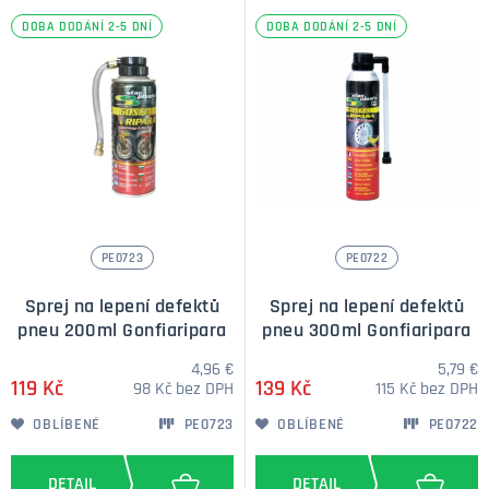
DOBA DODÁNÍ 2-5 DNÍ
DOBA DODÁNÍ 2-5 DNÍ
PE0723
PE0722
Sprej na lepení defektů
Sprej na lepení defektů
pneu 200ml Gonfiaripara
pneu 300ml Gonfiaripara
4,96 €
5,79 €
119 Kč
139 Kč
98 Kč bez DPH
115 Kč bez DPH
OBLÍBENÉ
PE0723
OBLÍBENÉ
PE0722