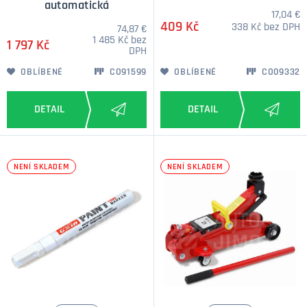
automatická
17,04 €
409 Kč
338 Kč bez DPH
74,87 €
1 485 Kč bez
1 797 Kč
DPH
OBLÍBENÉ
CO91599
OBLÍBENÉ
CO09332
NENÍ SKLADEM
NENÍ SKLADEM