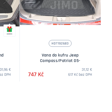
HDT192683
nd
Vana do kufru Jeep
Compass/Patriot 05-
31,96 €
31,12 €
747 Kč
bez DPH
617 Kč bez DPH
í
Množství