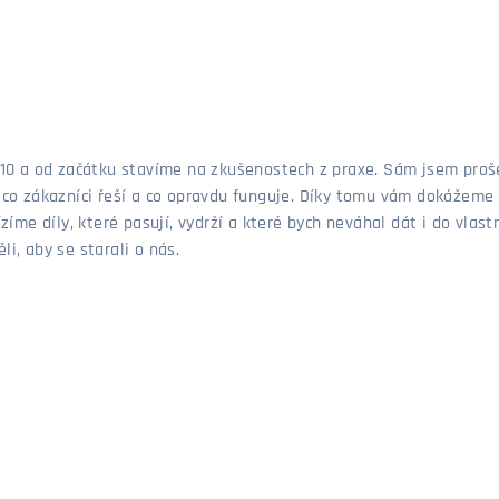
 2010 a od začátku stavíme na zkušenostech z praxe. Sám jsem pro
, co zákazníci řeší a co opravdu funguje. Díky tomu vám dokážeme 
ízíme díly, které pasují, vydrží a které bych neváhal dát i do vla
i, aby se starali o nás.