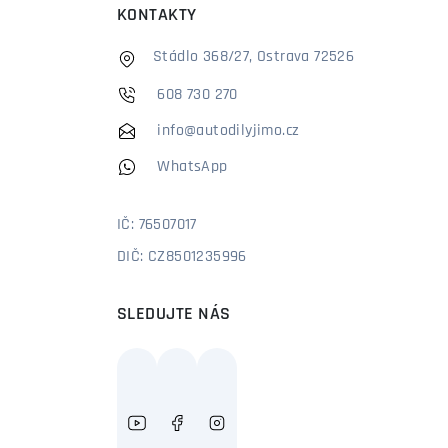
KONTAKTY
Stádlo 368/27, Ostrava 72526
608 730 270
info@autodilyjimo.cz
WhatsApp
IČ: 76507017
DIČ: CZ8501235996
SLEDUJTE NÁS