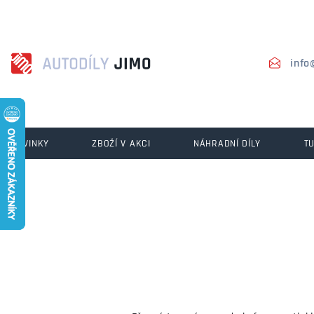
info
NOVINKY
ZBOŽÍ V AKCI
NÁHRADNÍ DÍLY
T