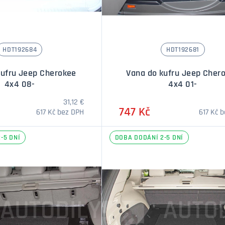
HDT192684
HDT192681
kufru Jeep Cherokee
Vana do kufru Jeep Cher
4x4 08-
4x4 01-
31,12 €
747 Kč
617 Kč bez DPH
617 Kč 
-5 DNÍ
DOBA DODÁNÍ 2-5 DNÍ
Množství
Množstv