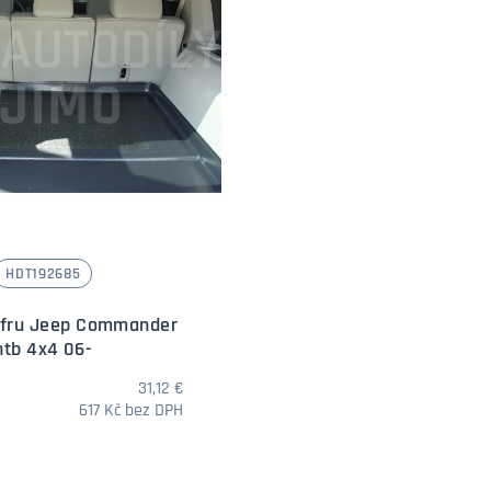
HDT192685
ufru Jeep Commander
htb 4x4 06-
31,12 €
617 Kč bez DPH
Množství