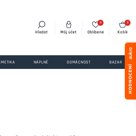
0
0
Hledat
Můj účet
Oblíbené
Košík
SMETIKA
NÁPLNĚ
DOMÁCNOST
BAZAR