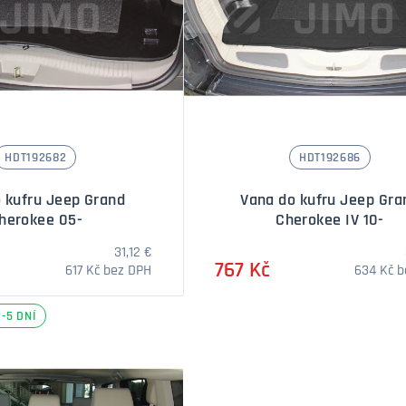
HDT192682
HDT192686
 kufru Jeep Grand
Vana do kufru Jeep Gra
herokee 05-
Cherokee IV 10-
31,12 €
767 Kč
617 Kč bez DPH
634 Kč 
-5 DNÍ
Množství
Množstv