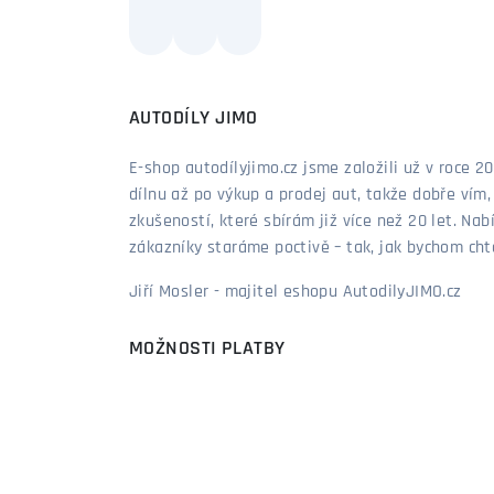
AUTODÍLY JIMO
E-shop autodílyjimo.cz jsme založili už v roce
dílnu až po výkup a prodej aut, takže dobře vím
zkušeností, které sbírám již více než 20 let. Nab
zákazníky staráme poctivě – tak, jak bychom chtěl
Jiří Mosler - majitel eshopu AutodilyJIMO.cz
MOŽNOSTI PLATBY
MOŽNOSTI DOPRAVY