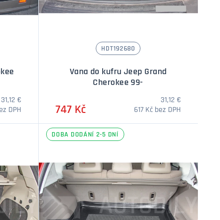
HDT192680
okee
Vana do kufru Jeep Grand
Cherokee 99-
31,12 €
31,12 €
747 Kč
bez DPH
617 Kč bez DPH
DOBA DODÁNÍ 2-5 DNÍ
í
Množství