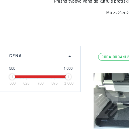
Přesná typová vana do kufru s protisk
Má zvýšený 
Vana do kufru je vyrobena z omyvatelnéh
CENA
DOBA DODÁNÍ 2
500
1 000
500
625
750
875
1 000