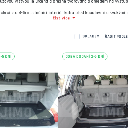
luzovou vrstvou je určena a přesně tvarována s ohledem na výstupk
okraj cca 4-5cm, chránící interiér kufru před kapalnými a sypkými 
číst více
o materiálu, odolného proti olejům a benzínu. Posunu převážených
SKLADEM
ŘADIT PODLE
-5 DNÍ
DOBA DODÁNÍ 2-5 DNÍ