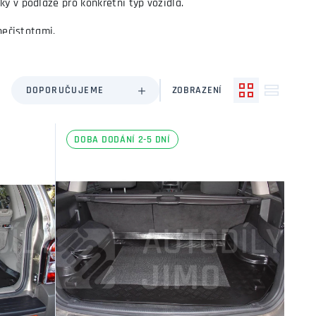
y v podlaze pro konkrétní typ vozidla.
nečistotami.
 předmětů zamezuje protiskluzová vrstva.
DOPORUČUJEME
ZOBRAZENÍ
DOBA DODÁNÍ 2-5 DNÍ