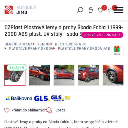
0
0
Můžeme vám pomoci něco najít?
CZPlast Plastové lemy a prahy Škoda Fabia 1 1999-
2008 ABS plast, UV stálý - sada 6ks
CENOVĚ VÝHODNÁ SADA
HLAVNÍ STRANA
TUNING
PLASTOVÉ PRAHY
PLASTOVÉ PRAHY ŠKODA
PLASTOVÉ PRAHY ŠKODA FABIA
SKLADEM
Přidat do oblíbených
Dotaz
Plastové lemy a prahy na Škoda Fabia 1, která se vyráběla v letech