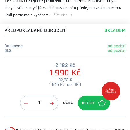
1999-2008. Předejděte poškození prahů a lemů, Plastové prahy a
lemy skvěle zakryjí již vzniklé poškození a předejdou vzniku nového.
Rádi poradíme s výběrem.
číst více
PŘEDPOKLÁDANÉ DORUČENÍ
SKLADEM
Balíkovna
od pozítří
GLS
od pozítří
2 182 Kč
1 990 Kč
82,92 €
1 645 Kč bez DPH
DÁREK
ZDARMA
Množství
SADA