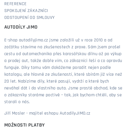
REFERENCE
SPOKOJENÍ ZÁKAZNÍCI
ODSTOUPENÍ OD SMLOUVY
AUTODÍLY JIMO
E-shop autodílyjimo.cz jsme založili už v roce 2010 a od
začátku stavíme na zkušenostech z praxe. Sám jsem prošel
cestu od automechanika přes karosářskou dílnu až po výkup
a prodej aut, takže dobře vím, co zákazníci řeší a co opravdu
funguje. Díky tomu vám dokážeme poradit nejen podle
katalogu, ale hlavně ze zkušeností, které sbírám již více než
20 let. Nabízíme díly, které pasují, vydrží a které bych
neváhal dát i do vlastního auta. Jsme prostě obchod, kde se
o zákazníky staráme poctivě – tak, jak bychom chtěli, aby se
starali o nás.
Jiří Mosler - majitel eshopu AutodilyJIMO.cz
MOŽNOSTI PLATBY