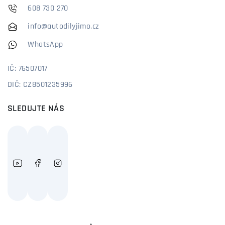
608 730 270
info@autodilyjimo.cz
WhatsApp
IČ: 76507017
DIČ: CZ8501235996
SLEDUJTE NÁS