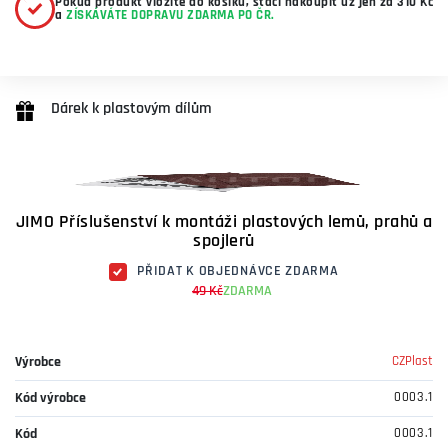
Pokud produkt vložíte do košíku, stačí nakoupit už jen za 310 Kč
a
ZÍSKÁVÁTE DOPRAVU ZDARMA PO ČR.
Dárek k plastovým dílům
JIMO Příslušenství k montáži plastových lemů, prahů a
spojlerů
PŘIDAT K OBJEDNÁVCE ZDARMA
49 Kč
ZDARMA
Výrobce
CZPlast
Kód výrobce
0003.1
Kód
0003.1