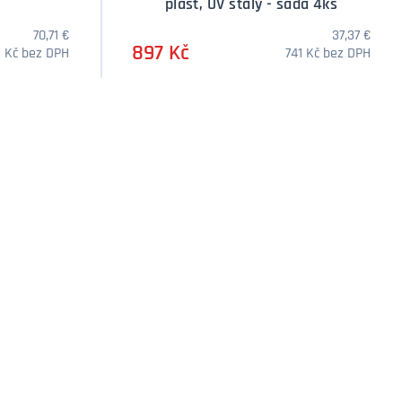
plast, UV stálý - sada 4ks
70,71 €
37,37 €
897 Kč
2 Kč bez DPH
741 Kč bez DPH
žství
Množství