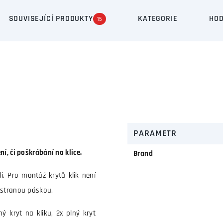
SOUVISEJÍCÍ PRODUKTY
KATEGORIE
HOD
15
PARAMETR
í, či poškrábání na klice.
Brand
i. Pro montáž krytů klik není
ustranou páskou.
ý kryt na kliku, 2x plný kryt