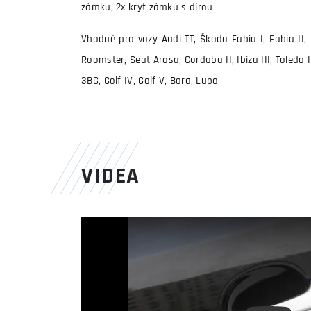
zámku, 2x kryt zámku s dírou
Vhodné pro vozy Audi TT, Škoda Fabia I, Fabia II, O
Roomster, Seat Arosa, Cordoba II, Ibiza III, Toledo I
3BG, Golf IV, Golf V, Bora, Lupo
VIDEA