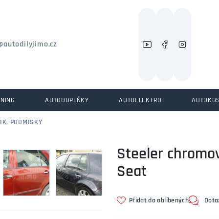
Můžeme vám pomoci něco najít?
@autodilyjimo.cz
UNING
AUTODOPLŇKY
AUTOELEKTRO
AUTOKO
IK, PODMISKY
Steeler chromov
Seat
Přidat do oblíbených
Dota