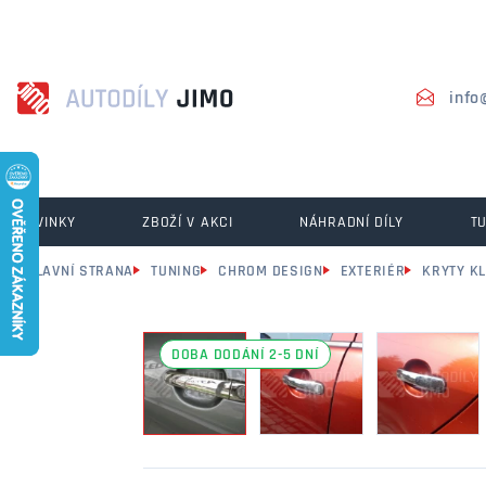
info
NOVINKY
ZBOŽÍ V AKCI
NÁHRADNÍ DÍLY
T
HLAVNÍ STRANA
TUNING
CHROM DESIGN
EXTERIÉR
KRYTY KL
DOBA DODÁNÍ 2-5 DNÍ