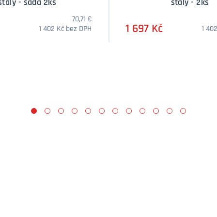
stálý - sada 2ks
stálý - 2ks
70,71 €
1 697 Kč
1 402 Kč bez DPH
1 40
Množství
Mno