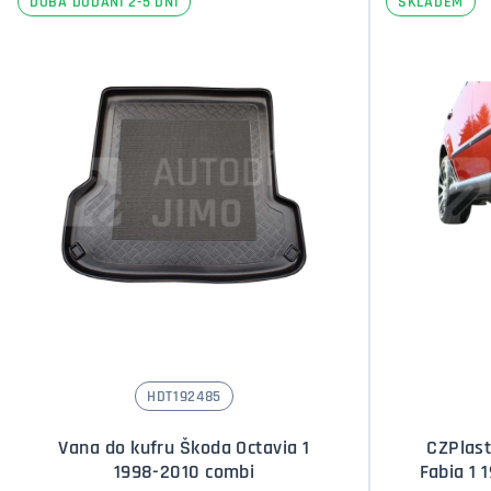
DOBA DODÁNÍ 2-5 DNÍ
SKLADEM
HDT192485
Vana do kufru Škoda Octavia 1
CZPlast
1998-2010 combi
Fabia 1 