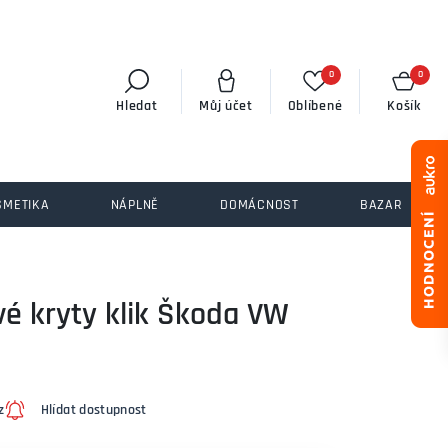
0
0
Hledat
Můj účet
Oblíbené
Košík
SMETIKA
NÁPLNĚ
DOMÁCNOST
BAZAR
é kryty klik Škoda VW
z
Hlídat dostupnost