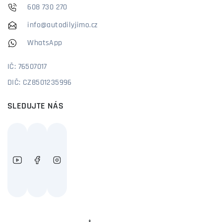
608 730 270
info@autodilyjimo.cz
WhatsApp
IČ: 76507017
DIČ: CZ8501235996
SLEDUJTE NÁS