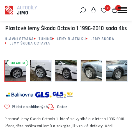
0
0
Můžeme vám pomoci něco najít?
Plastové lemy Škoda Octavia 1 1996-2010 sada 4ks
HLAVNÍ STRANA
TUNING
LEMY BLATNÍKU
LEMY ŠKODA
LEMY ŠKODA OCTAVIA
SKLADEM
Přidat do oblíbených
Dotaz
Plastové lemy Škoda Octavia 1, která se vyráběla v letech 1996-2010.
Předejděte poškození lemů a zakryjte již vzniklé defekty. Rádi