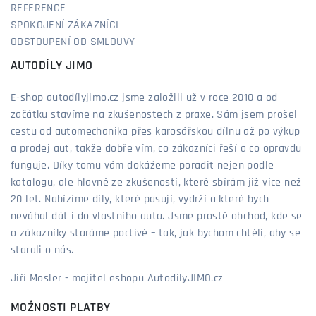
REFERENCE
SPOKOJENÍ ZÁKAZNÍCI
ODSTOUPENÍ OD SMLOUVY
AUTODÍLY JIMO
E-shop autodílyjimo.cz jsme založili už v roce 2010 a od
začátku stavíme na zkušenostech z praxe. Sám jsem prošel
cestu od automechanika přes karosářskou dílnu až po výkup
a prodej aut, takže dobře vím, co zákazníci řeší a co opravdu
funguje. Díky tomu vám dokážeme poradit nejen podle
katalogu, ale hlavně ze zkušeností, které sbírám již více než
20 let. Nabízíme díly, které pasují, vydrží a které bych
neváhal dát i do vlastního auta. Jsme prostě obchod, kde se
o zákazníky staráme poctivě – tak, jak bychom chtěli, aby se
starali o nás.
Jiří Mosler - majitel eshopu AutodilyJIMO.cz
MOŽNOSTI PLATBY