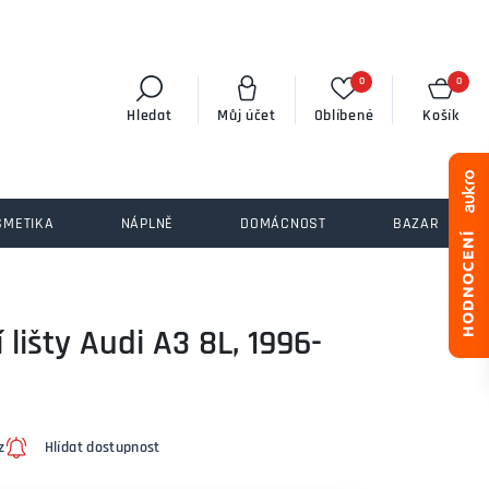
0
0
Hledat
Můj účet
Oblíbené
Košík
SMETIKA
NÁPLNĚ
DOMÁCNOST
BAZAR
lišty Audi A3 8L, 1996-
z
Hlídat dostupnost