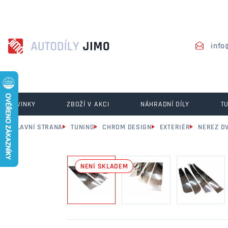
info
NOVINKY
ZBOŽÍ V AKCI
NÁHRADNÍ DÍLY
T
HLAVNÍ STRANA
TUNING
CHROM DESIGN
EXTERIÉR
NEREZ D
NENÍ SKLADEM