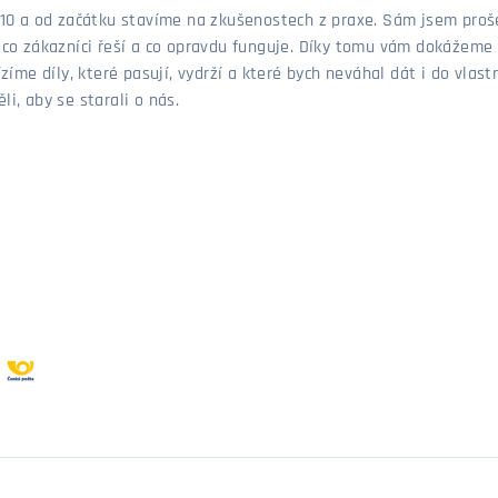
 2010 a od začátku stavíme na zkušenostech z praxe. Sám jsem pro
, co zákazníci řeší a co opravdu funguje. Díky tomu vám dokážeme 
ízíme díly, které pasují, vydrží a které bych neváhal dát i do vla
i, aby se starali o nás.