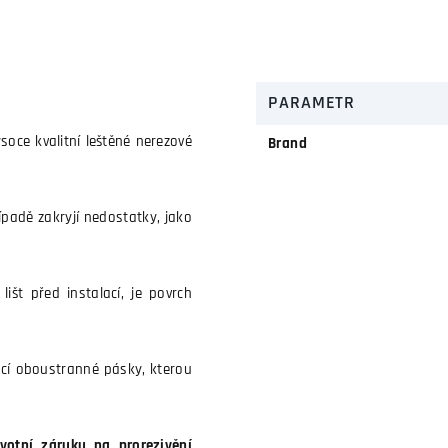
PARAMETR
soce kvalitní leštěné nerezové
Brand
řípadě zakryjí nedostatky, jako
išt před instalací, je povrch
cí oboustranné pásky, kterou
votní záruku na prorezivění