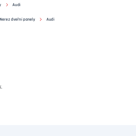
y
Audi
Nerez dveřní panely
Audi
í.