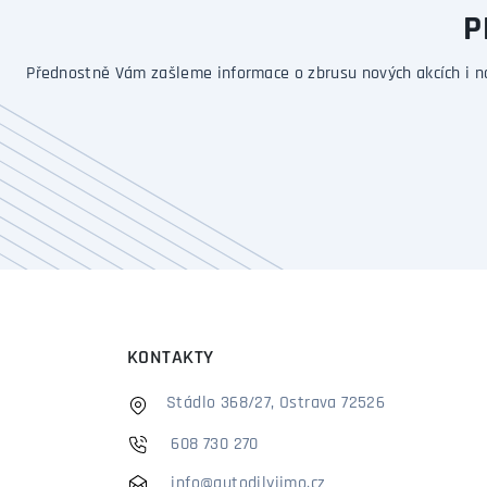
P
Přednostně Vám zašleme informace o zbrusu nových akcích i n
KONTAKTY
Stádlo 368/27, Ostrava 72526
608 730 270
info@autodilyjimo.cz