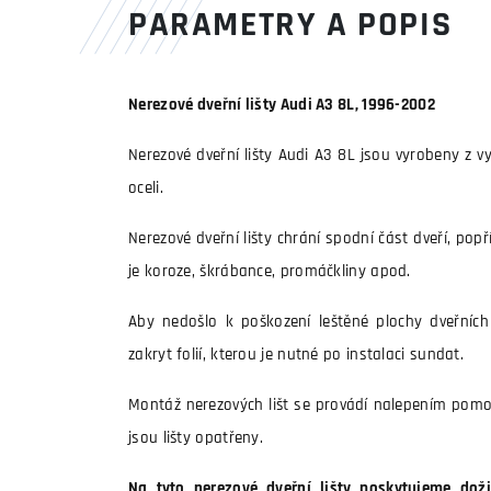
PARAMETRY A POPIS
Nerezové dveřní lišty Audi A3 8L, 1996-2002
Nerezové dveřní lišty Audi A3 8L jsou vyrobeny z vy
oceli.
Nerezové dveřní lišty chrání spodní část dveří, pop
je koroze, škrábance, promáčkliny apod.
Aby nedošlo k poškození leštěné plochy dveřních l
zakryt folií, kterou je nutné po instalaci sundat.
Montáž nerezových lišt se provádí nalepením pomo
jsou lišty opatřeny.
Na tyto nerezové dveřní lišty poskytujeme doži