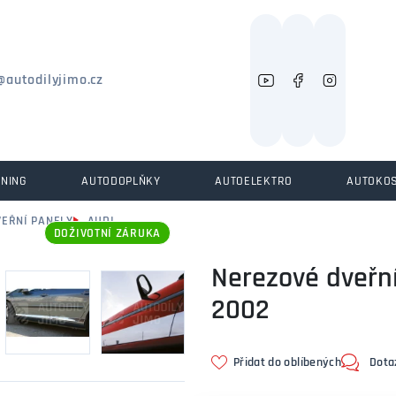
Můžeme vám pomoci něco najít?
@autodilyjimo.cz
UNING
AUTODOPLŇKY
AUTOELEKTRO
AUTOKO
VEŘNÍ PANELY
AUDI
DOŽIVOTNÍ ZÁRUKA
Nerezové dveřní 
2002
Přidat do oblíbených
Dota