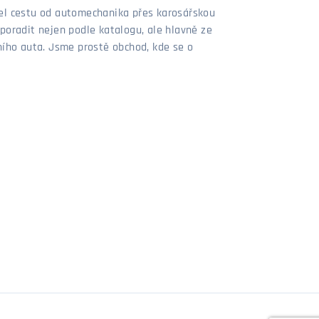
šel cestu od automechanika přes karosářskou
poradit nejen podle katalogu, ale hlavně ze
stního auta. Jsme prostě obchod, kde se o