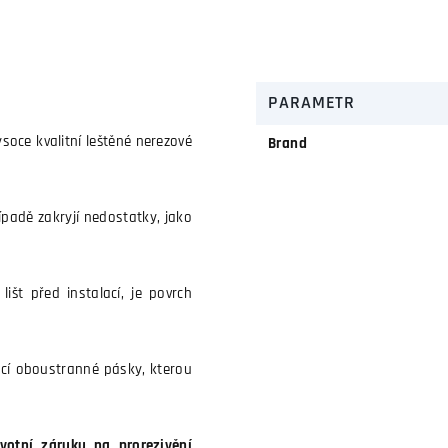
PARAMETR
soce kvalitní leštěné nerezové
Brand
řípadě zakryjí nedostatky, jako
išt před instalací, je povrch
cí oboustranné pásky, kterou
votní záruku na prorezivění