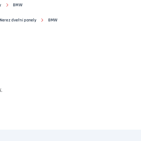
y
BMW
Nerez dveřní panely
BMW
í.