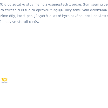
 2010 a od začátku stavíme na zkušenostech z praxe. Sám jsem pro
, co zákazníci řeší a co opravdu funguje. Díky tomu vám dokážeme 
ízíme díly, které pasují, vydrží a které bych neváhal dát i do vla
i, aby se starali o nás.