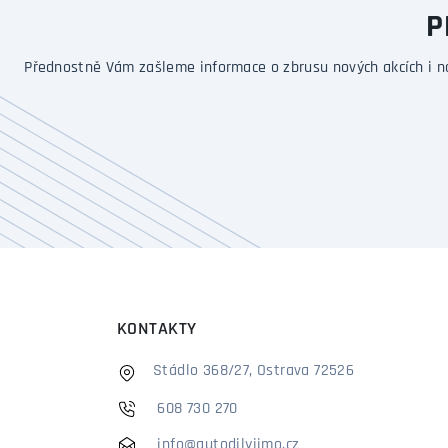
P
Přednostně Vám zašleme informace o zbrusu nových akcích i n
KONTAKTY
Stádlo 368/27, Ostrava 72526
608 730 270
info@autodilyjimo.cz