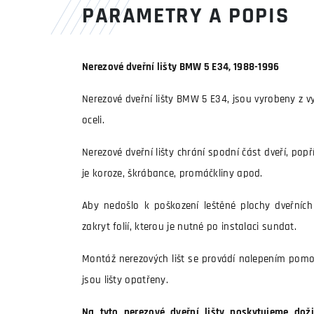
PARAMETRY A POPIS
Nerezové dveřní lišty BMW 5 E34, 1988-1996
Nerezové dveřní lišty BMW 5 E34, jsou vyrobeny z vy
oceli.
Nerezové dveřní lišty chrání spodní část dveří, pop
je koroze, škrábance, promáčkliny apod.
Aby nedošlo k poškození leštěné plochy dveřních l
zakryt folií, kterou je nutné po instalaci sundat.
Montáž nerezových lišt se provádí nalepením pomo
jsou lišty opatřeny.
Na tyto nerezové dveřní lišty poskytujeme doži