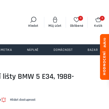
0
0
Hledat
Můj účet
Oblíbené
Košík
SMETIKA
NÁPLNĚ
DOMÁCNOST
BAZAR
 lišty BMW 5 E34, 1988-
z
Hlídat dostupnost