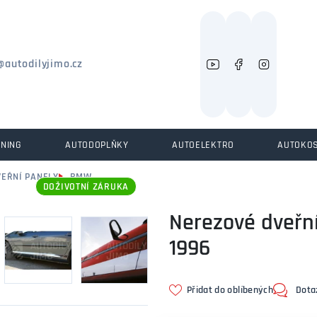
Můžeme vám pomoci něco najít?
@autodilyjimo.cz
UNING
AUTODOPLŇKY
AUTOELEKTRO
AUTOKO
VEŘNÍ PANELY
BMW
DOŽIVOTNÍ ZÁRUKA
Nerezové dveřní
1996
Přidat do oblíbených
Dota