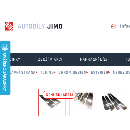
info
NOVINKY
ZBOŽÍ V AKCI
NÁHRADNÍ DÍLY
T
HLAVNÍ STRANA
TUNING
CHROM DESIGN
EXTERIÉR
NEREZ D
NENÍ SKLADEM