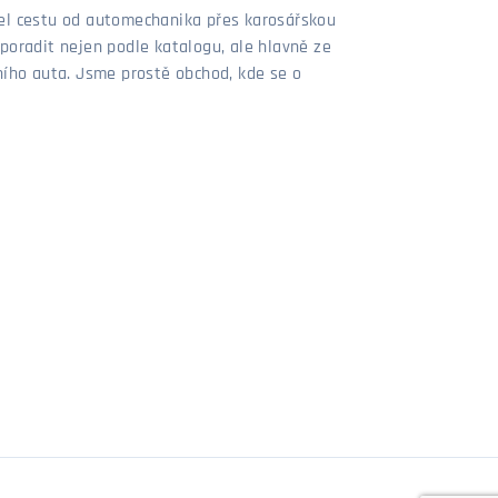
šel cestu od automechanika přes karosářskou
poradit nejen podle katalogu, ale hlavně ze
stního auta. Jsme prostě obchod, kde se o