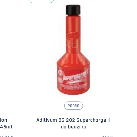
í
Množství
P0950
ion
Aditivum BG 202 Supercharge II
946ml
do benzínu