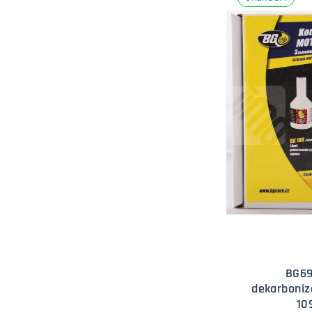
BG69
dekarboniza
10