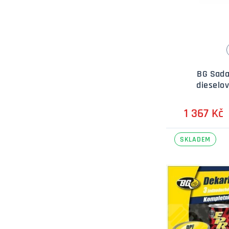
BG Sada
dieselov
1 367 Kč
SKLADEM