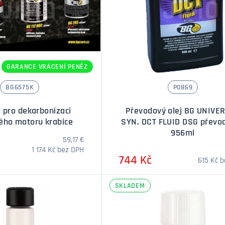
GARANCE VRÁCENÍ PENĚZ
BG6575K
P0869
 pro dekarbonizaci
Převodový olej BG UNIVE
ého motoru krabice
SYN. DCT FLUID DSG převo
956ml
59,17 €
1 174 Kč bez DPH
744 Kč
615 Kč 
SKLADEM
Množství
Množstv