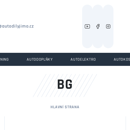
Můžeme vám pomoci něco najít?
@autodilyjimo.cz
UNING
AUTODOPLŇKY
AUTOELEKTRO
AUTOKO
BG
HLAVNÍ STRANA