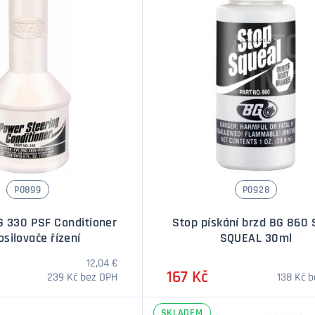
P0899
P0928
G 330 PSF Conditioner
Stop pískání brzd BG 860
osilovače řízení
SQUEAL 30ml
12,04 €
167 Kč
239 Kč bez DPH
138 Kč 
SKLADEM