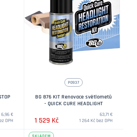
P0937
 STOP
BG 876 KIT Renovace světlometů
- QUICK CURE HEADLIGHT
6,96 €
63,71 €
1 529 Kč
bez DPH
1 264 Kč bez DPH
SKLADEM