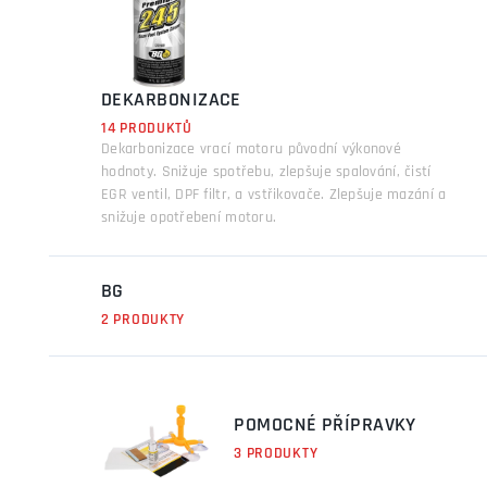
DEKARBONIZACE
14 PRODUKTŮ
Dekarbonizace vrací motoru původní výkonové
hodnoty. Snižuje spotřebu, zlepšuje spalování, čistí
EGR ventil, DPF filtr, a vstřikovače. Zlepšuje mazání a
snižuje opotřebení motoru.
BG
2 PRODUKTY
POMOCNÉ PŘÍPRAVKY
3 PRODUKTY