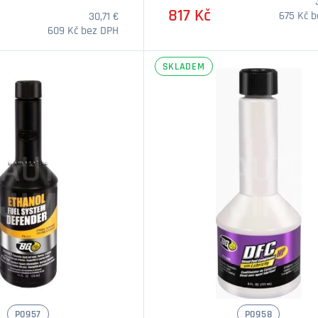
817 Kč
675 Kč 
30,71 €
609 Kč bez DPH
SKLADEM
Množství
Množstv
P0957
P0958