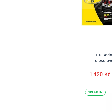
BG Sada
dieselov
1 420 Kč
SKLADEM