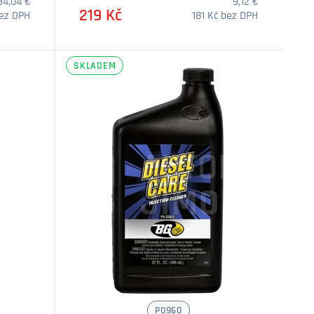
34,04 €
9,12 €
219 Kč
bez DPH
181 Kč bez DPH
SKLADEM
í
Množství
P0960