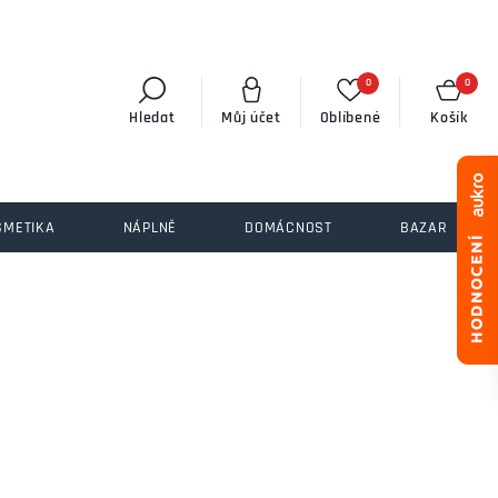
0
0
Hledat
Můj účet
Oblíbené
Košík
SMETIKA
NÁPLNĚ
DOMÁCNOST
BAZAR