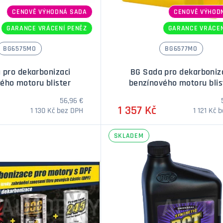
CENOVĚ VÝHODNÁ SADA
CENOVĚ VÝHOD
GARANCE VRÁCENÍ PENĚZ
GARANCE VRÁCEN
BG6575MO
BG6577MO
 pro dekarbonizaci
BG Sada pro dekarboniz
ého motoru blister
benzínového motoru blis
56,96 €
1 357 Kč
1 130 Kč bez DPH
1 121 Kč 
SKLADEM
Množství
Množstv