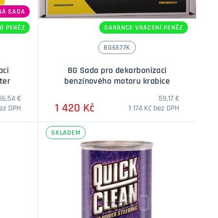
NÁ SADA
Í PENĚZ
GARANCE VRÁCENÍ PENĚZ
BG6577K
aci
BG Sada pro dekarbonizaci
ter
benzínového motoru krabice
56,54 €
59,17 €
1 420 Kč
bez DPH
1 174 Kč bez DPH
SKLADEM
í
Množství