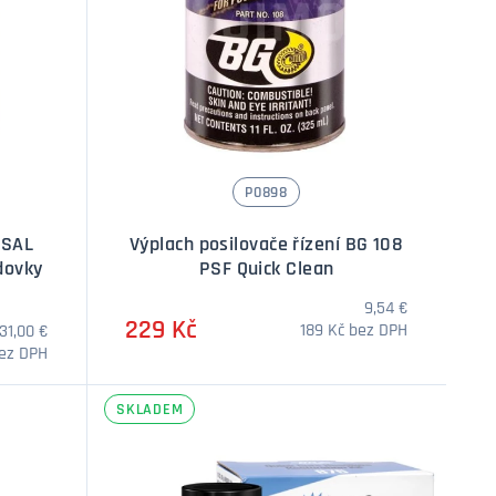
P0898
RSAL
Výplach posilovače řízení BG 108
dovky
PSF Quick Clean
9,54 €
229 Kč
189 Kč bez DPH
31,00 €
bez DPH
SKLADEM
í
Množství