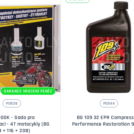
Množství
Množstv
GARANCE VRÁCENÍ PENĚZ
P0938
P0944
00K - Sada pro
BG 109 32 EPR Compress
ci - 4T motocykly (BG
Performance Restoration 
9 + 116 + 208)