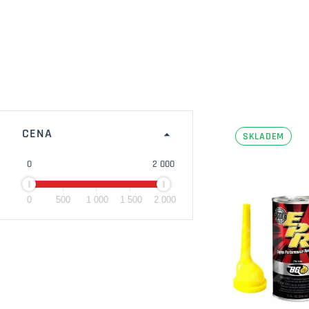
CENA
SKLADEM
0
2 000
0
500
1 000
1 500
2 000