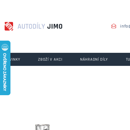
info
NOVINKY
ZBOŽÍ V AKCI
NÁHRADNÍ DÍLY
T