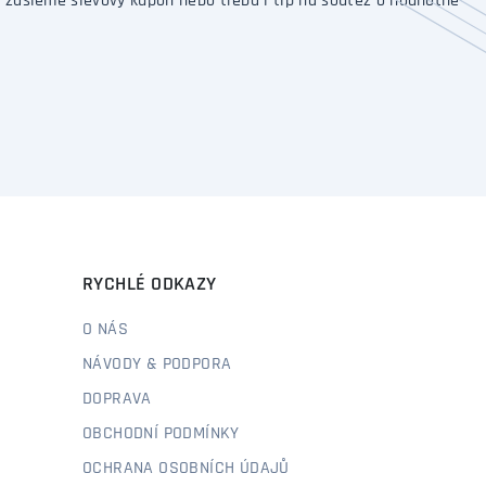
 zašleme slevový kupón nebo třeba i tip na soutěž o hodnotné
RYCHLÉ ODKAZY
O NÁS
NÁVODY & PODPORA
DOPRAVA
OBCHODNÍ PODMÍNKY
OCHRANA OSOBNÍCH ÚDAJŮ