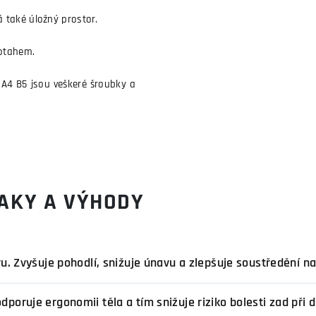
také úložný prostor.
potahem.
i A4 B5 jsou veškeré šroubky a
AKY A VÝHODY
ru. Zvyšuje pohodlí, snižuje únavu a zlepšuje soustředění na
poruje ergonomii těla a tím snižuje riziko bolesti zad při 