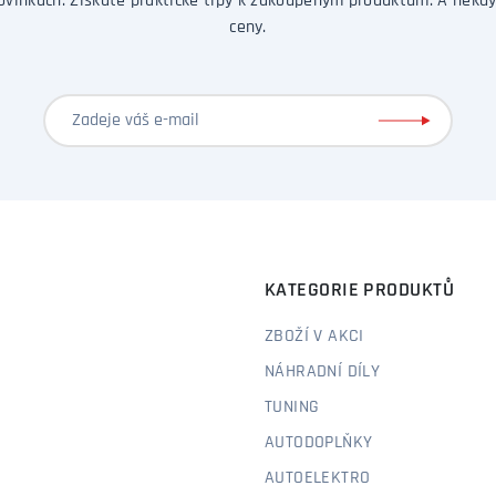
ovinkách. Získáte praktické tipy k zakoupeným produktům. A někdy
ceny.
KATEGORIE PRODUKTŮ
ZBOŽÍ V AKCI
NÁHRADNÍ DÍLY
TUNING
AUTODOPLŇKY
AUTOELEKTRO