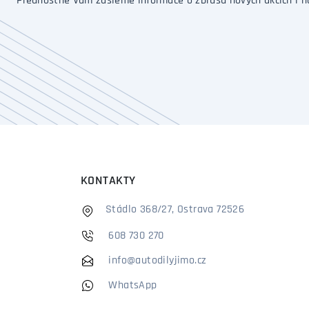
Přednostně Vám zašleme informace o zbrusu nových akcích i n
KONTAKTY
Stádlo 368/27, Ostrava 72526
608 730 270
info@autodilyjimo.cz
WhatsApp