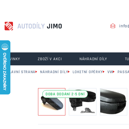
info
NOVINKY
ZBOŽÍ V AKCI
NÁHRADNÍ DÍLY
T
HLAVNÍ STRANA
NÁHRADNÍ DÍLY
LOKETNÍ OPĚRKY
VW
PASS
DOBA DODÁNÍ 2-5 DNÍ