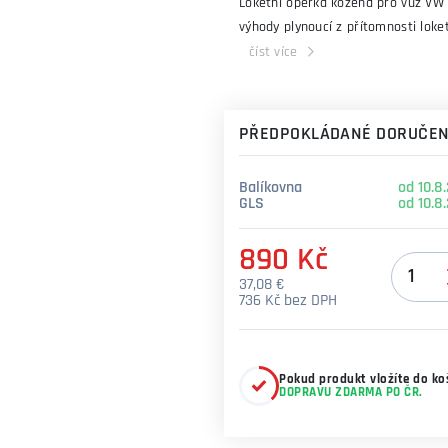
Loketní opěrka kožená pro vůz VW 
výhody plynoucí z přítomnosti loke
číst více
PŘEDPOKLÁDANÉ DORUČEN
Balíkovna
od 10.8
GLS
od 10.8
890 Kč
Množstv
37,08 €
736 Kč bez DPH
Pokud produkt vložíte do koš
DOPRAVU ZDARMA PO ČR.