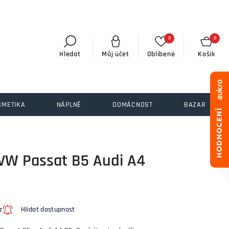
0
0
Hledat
Můj účet
Oblíbené
Košík
SMETIKA
NÁPLNĚ
DOMÁCNOST
BAZAR
 VW Passat B5 Audi A4
z
Hlídat dostupnost