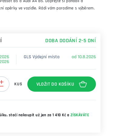
Passat B5 a Audi A4 B5. Dopřejte si pohodlí a
tní opěrky ve vozidle. Rádi vám poradíme s výběrem.
Í
DOBA DODÁNÍ 2-5 DNÍ
.2026
GLS Výdejní místa
od 10.8.2026
.2026
í
KUS
íku, stačí nakoupit už jen za 1 410 Kč a
ZÍSKÁVÁTE