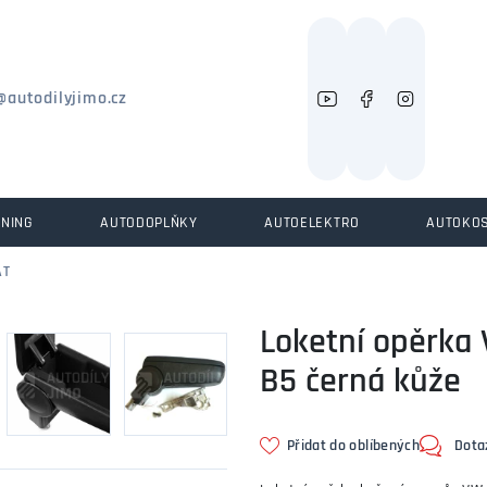
Můžeme vám pomoci něco najít?
@autodilyjimo.cz
UNING
AUTODOPLŇKY
AUTOELEKTRO
AUTOKO
AT
Loketní opěrka
B5 černá kůže
Přidat do oblíbených
Dota