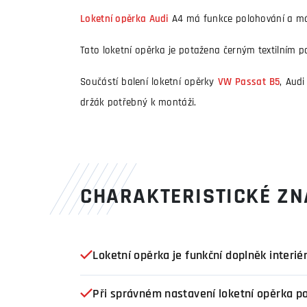
Loketní opěrka Audi
A4 má funkce polohování a má 
Tato loketní opěrka je potažena černým textilním 
Součástí balení loketní opěrky
VW Passat B5
, Aud
držák potřebný k montáži.
CHARAKTERISTICKÉ ZN
Loketní opěrka je funkční doplněk interié
Při správném nastavení loketní opěrka pod