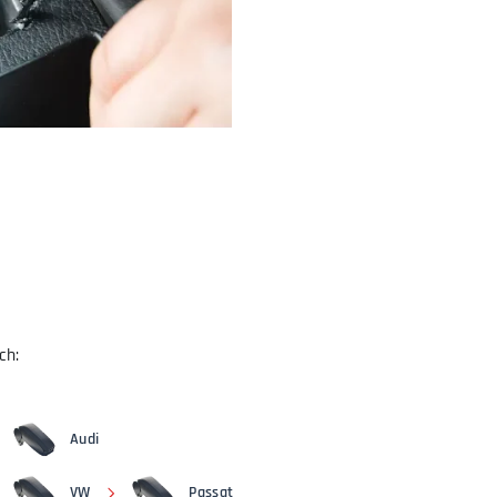
ch:
Audi
VW
Passat