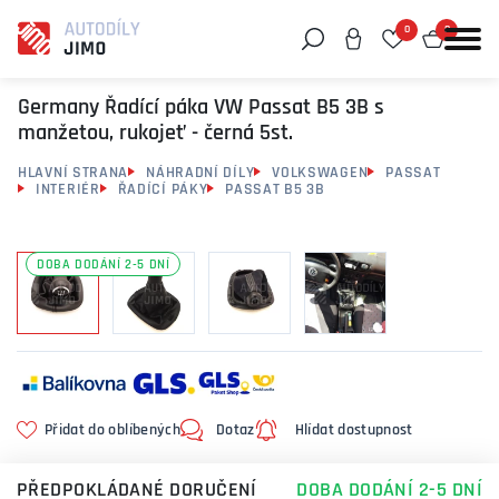
0
0
Můžeme vám pomoci něco najít?
Germany Řadící páka VW Passat B5 3B s
manžetou, rukojeť - černá 5st.
HLAVNÍ STRANA
NÁHRADNÍ DÍLY
VOLKSWAGEN
PASSAT
INTERIÉR
ŘADÍCÍ PÁKY
PASSAT B5 3B
DOBA DODÁNÍ 2-5 DNÍ
Přidat do oblíbených
Dotaz
Hlídat dostupnost
PŘEDPOKLÁDANÉ DORUČENÍ
DOBA DODÁNÍ 2-5 DNÍ