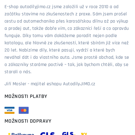
E-shop autodílyjimo.cz jsme založili už v roce 2010 a od
začátku stavíme na zkušenostech z praxe. Sám jsem prošel
cestu od automechanika přes karosářskou dílnu až po výkup
a prodej aut, takže dobře vím, co zákazníci řeší a co opravdu
funguje. Díky tomu vám dokážeme poradit nejen podle
katalogu, ale hlavně ze zkušeností, které sbírám již více než
20 let. Nabízíme díly, které pasují, vydrží a které bych
neváhal dát i do vlastního auta. Jsme prostě obchod, kde se
o zákazníky staráme poctivě – tak, jak bychom chtěli, aby se
starali o nás.
Jiří Mosler - majitel eshopu AutodilyJIMO.cz
MOŽNOSTI PLATBY
MOŽNOSTI DOPRAVY