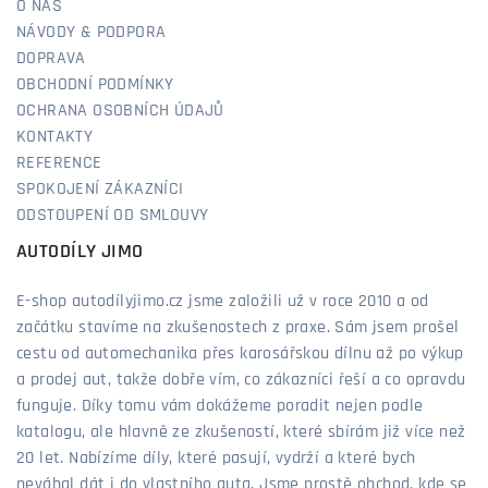
O NÁS
NÁVODY & PODPORA
DOPRAVA
OBCHODNÍ PODMÍNKY
OCHRANA OSOBNÍCH ÚDAJŮ
KONTAKTY
REFERENCE
SPOKOJENÍ ZÁKAZNÍCI
ODSTOUPENÍ OD SMLOUVY
AUTODÍLY JIMO
E-shop autodílyjimo.cz jsme založili už v roce 2010 a od
začátku stavíme na zkušenostech z praxe. Sám jsem prošel
cestu od automechanika přes karosářskou dílnu až po výkup
a prodej aut, takže dobře vím, co zákazníci řeší a co opravdu
funguje. Díky tomu vám dokážeme poradit nejen podle
katalogu, ale hlavně ze zkušeností, které sbírám již více než
20 let. Nabízíme díly, které pasují, vydrží a které bych
neváhal dát i do vlastního auta. Jsme prostě obchod, kde se