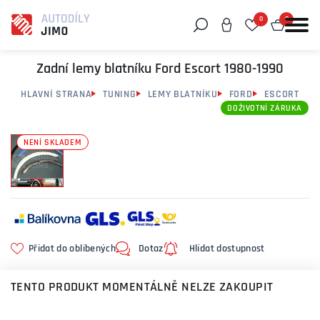
0
0
Můžeme vám pomoci něco najít?
Zadní lemy blatníku Ford Escort 1980-1990
HLAVNÍ STRANA
TUNING
LEMY BLATNÍKU
FORD
ESCORT
DOŽIVOTNÍ ZÁRUKA
NENÍ SKLADEM
Přidat do oblíbených
Dotaz
Hlídat dostupnost
TENTO PRODUKT MOMENTÁLNĚ NELZE ZAKOUPIT