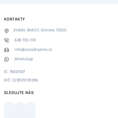
KONTAKTY
Stádlo 368/27, Ostrava 72526
608 730 270
info@autodilyjimo.cz
WhatsApp
IČ: 76507017
DIČ: CZ8501235996
SLEDUJTE NÁS