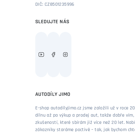
DIČ: CZ8501235996
SLEDUJTE NÁS
AUTODÍLY JIMO
E-shop autodílyjimo.cz jsme založili už v roce
dílnu až po výkup a prodej aut, takže dobře vím
zkušeností, které sbírám již více než 20 let. Nab
zákazníky staráme poctivě – tak, jak bychom chtěl