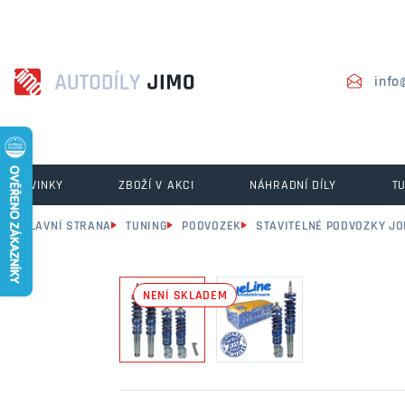
info
NOVINKY
ZBOŽÍ V AKCI
NÁHRADNÍ DÍLY
T
HLAVNÍ STRANA
TUNING
PODVOZEK
STAVITELNÉ PODVOZKY J
NENÍ SKLADEM