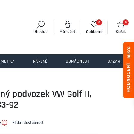
0
0
Hledat
Můj účet
Oblíbené
Košík
SMETIKA
NÁPLNĚ
DOMÁCNOST
BAZAR
lný podvozek VW Golf II,
83-92
z
Hlídat dostupnost