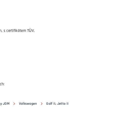
, s certifikátem TÜV.
ch:
ky JOM
Volkswagen
Golf II, Jetta II