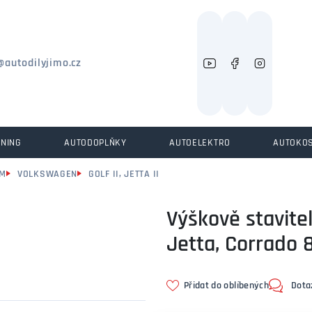
Můžeme vám pomoci něco najít?
@autodilyjimo.cz
UNING
AUTODOPLŇKY
AUTOELEKTRO
AUTOKO
OM
VOLKSWAGEN
GOLF II, JETTA II
Výškově stavite
Jetta, Corrado 
Přidat do oblíbených
Dota