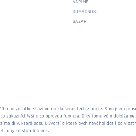
NÁPLNĚ
DOMÁCNOST
BAZAR
 2010 a od začátku stavíme na zkušenostech z praxe. Sám jsem pro
, co zákazníci řeší a co opravdu funguje. Díky tomu vám dokážeme 
ízíme díly, které pasují, vydrží a které bych neváhal dát i do vla
i, aby se starali o nás.