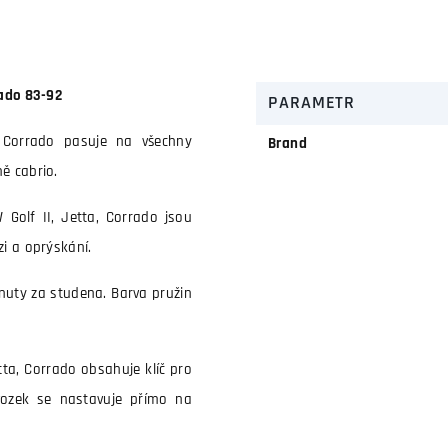
rado 83-92
PARAMETR
, Corrado pasuje na všechny
Brand
ě cabrio.
Golf II, Jetta, Corrado jsou
zi a oprýskání.
inuty za studena. Barva pružin
tta, Corrado obsahuje klíč pro
dvozek se nastavuje přímo na